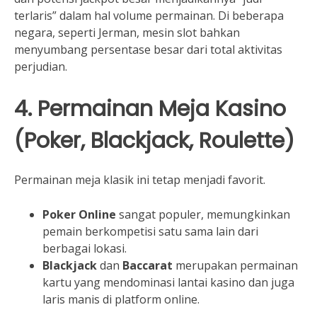
terlaris” dalam hal volume permainan. Di beberapa
negara, seperti Jerman, mesin slot bahkan
menyumbang persentase besar dari total aktivitas
perjudian.
4. Permainan Meja Kasino
(Poker, Blackjack, Roulette)
Permainan meja klasik ini tetap menjadi favorit.
Poker Online
sangat populer, memungkinkan
pemain berkompetisi satu sama lain dari
berbagai lokasi.
Blackjack
dan
Baccarat
merupakan permainan
kartu yang mendominasi lantai kasino dan juga
laris manis di platform online.