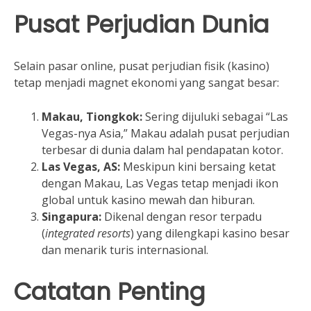
Pusat Perjudian Dunia
Selain pasar online, pusat perjudian fisik (kasino)
tetap menjadi magnet ekonomi yang sangat besar:
Makau, Tiongkok:
Sering dijuluki sebagai “Las
Vegas-nya Asia,” Makau adalah pusat perjudian
terbesar di dunia dalam hal pendapatan kotor.
Las Vegas, AS:
Meskipun kini bersaing ketat
dengan Makau, Las Vegas tetap menjadi ikon
global untuk kasino mewah dan hiburan.
Singapura:
Dikenal dengan resor terpadu
(
integrated resorts
) yang dilengkapi kasino besar
dan menarik turis internasional.
Catatan Penting