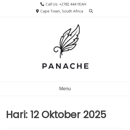
Skip
Call Us: +2782 444 YEAH
to
Cape Town, South Africa
content
Menu
Hari:
12 Oktober 2025