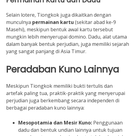
Permainan Kartu dan Dadu
Selain lotere, Tiongkok juga dikaitkan dengan
munculnya
permainan kartu
(sekitar abad ke-9
Masehi), meskipun bentuk awal kartu tersebut
mungkin lebih menyerupai domino. Dadu, alat utama
dalam banyak bentuk perjudian, juga memiliki sejarah
yang sangat panjang di Asia Timur.
Peradaban Kuno Lainnya
Meskipun Tiongkok memiliki bukti tertulis dan
artefak paling tua, praktik-praktik yang menyerupai
perjudian juga berkembang secara independen di
berbagai peradaban kuno lainnya:
Mesopotamia dan Mesir Kuno:
Penggunaan
dadu dan bentuk undian lainnya untuk tujuan