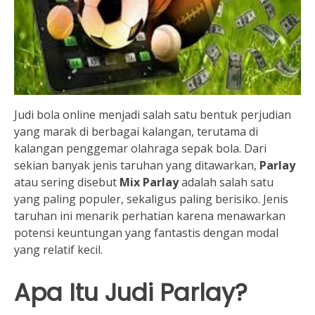
Judi bola online menjadi salah satu bentuk perjudian
yang marak di berbagai kalangan, terutama di
kalangan penggemar olahraga sepak bola. Dari
sekian banyak jenis taruhan yang ditawarkan,
Parlay
atau sering disebut
Mix Parlay
adalah salah satu
yang paling populer, sekaligus paling berisiko. Jenis
taruhan ini menarik perhatian karena menawarkan
potensi keuntungan yang fantastis dengan modal
yang relatif kecil.
Apa Itu Judi Parlay?