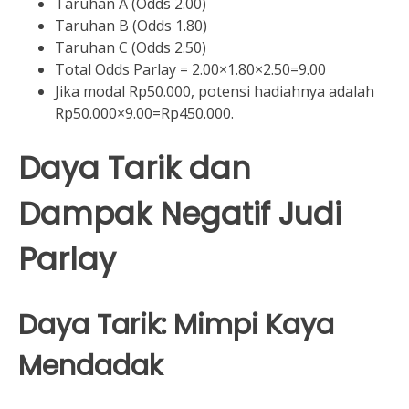
Taruhan A (Odds 2.00)
Taruhan B (Odds 1.80)
Taruhan C (Odds 2.50)
Total Odds Parlay = 2.00×1.80×2.50=9.00
Jika modal Rp50.000, potensi hadiahnya adalah
Rp50.000×9.00=Rp450.000.
Daya Tarik dan
Dampak Negatif Judi
Parlay
Daya Tarik: Mimpi Kaya
Mendadak