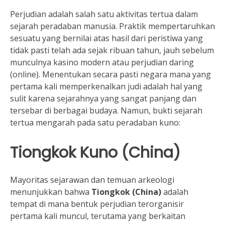
Perjudian adalah salah satu aktivitas tertua dalam
sejarah peradaban manusia. Praktik mempertaruhkan
sesuatu yang bernilai atas hasil dari peristiwa yang
tidak pasti telah ada sejak ribuan tahun, jauh sebelum
munculnya kasino modern atau perjudian daring
(online). Menentukan secara pasti negara mana yang
pertama kali memperkenalkan judi adalah hal yang
sulit karena sejarahnya yang sangat panjang dan
tersebar di berbagai budaya. Namun, bukti sejarah
tertua mengarah pada satu peradaban kuno:
Tiongkok Kuno (China)
Mayoritas sejarawan dan temuan arkeologi
menunjukkan bahwa
Tiongkok (China)
adalah
tempat di mana bentuk perjudian terorganisir
pertama kali muncul, terutama yang berkaitan