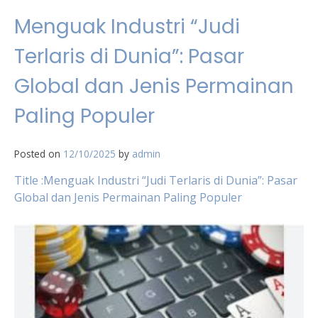
Menguak Industri “Judi
Terlaris di Dunia”: Pasar
Global dan Jenis Permainan
Paling Populer
Posted on
12/10/2025
by
admin
Title :Menguak Industri “Judi Terlaris di Dunia”: Pasar
Global dan Jenis Permainan Paling Populer