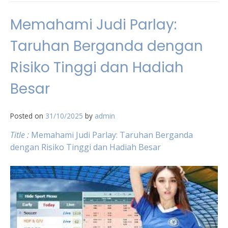
Memahami Judi Parlay:
Taruhan Berganda dengan
Risiko Tinggi dan Hadiah
Besar
Posted on
31/10/2025
by
admin
Title :
Memahami Judi Parlay: Taruhan Berganda
dengan Risiko Tinggi dan Hadiah Besar