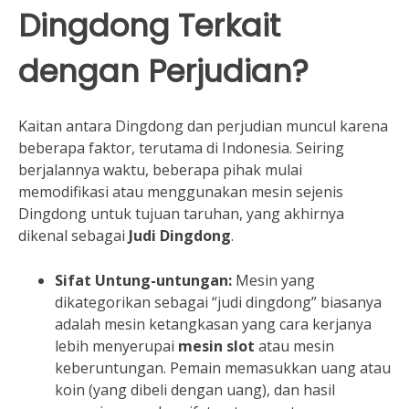
Dingdong Terkait
dengan Perjudian?
Kaitan antara Dingdong dan perjudian muncul karena
beberapa faktor, terutama di Indonesia. Seiring
berjalannya waktu, beberapa pihak mulai
memodifikasi atau menggunakan mesin sejenis
Dingdong untuk tujuan taruhan, yang akhirnya
dikenal sebagai
Judi Dingdong
.
Sifat Untung-untungan:
Mesin yang
dikategorikan sebagai “judi dingdong” biasanya
adalah mesin ketangkasan yang cara kerjanya
lebih menyerupai
mesin slot
atau mesin
keberuntungan. Pemain memasukkan uang atau
koin (yang dibeli dengan uang), dan hasil