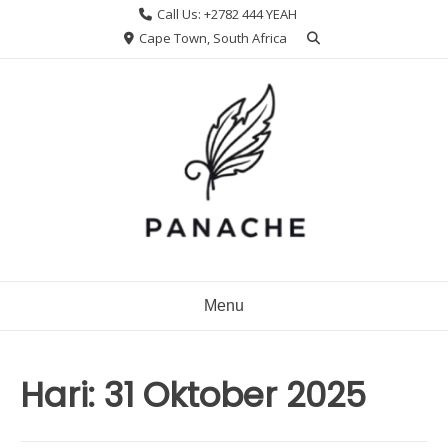
Skip
Call Us: +2782 444 YEAH
to
Cape Town, South Africa
content
Menu
Hari:
31 Oktober 2025