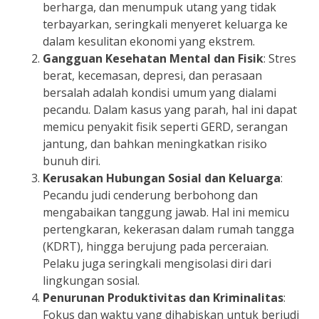
berharga, dan menumpuk utang yang tidak
terbayarkan, seringkali menyeret keluarga ke
dalam kesulitan ekonomi yang ekstrem.
Gangguan Kesehatan Mental dan Fisik
: Stres
berat, kecemasan, depresi, dan perasaan
bersalah adalah kondisi umum yang dialami
pecandu. Dalam kasus yang parah, hal ini dapat
memicu penyakit fisik seperti GERD, serangan
jantung, dan bahkan meningkatkan risiko
bunuh diri.
Kerusakan Hubungan Sosial dan Keluarga
:
Pecandu judi cenderung berbohong dan
mengabaikan tanggung jawab. Hal ini memicu
pertengkaran, kekerasan dalam rumah tangga
(KDRT), hingga berujung pada perceraian.
Pelaku juga seringkali mengisolasi diri dari
lingkungan sosial.
Penurunan Produktivitas dan Kriminalitas
:
Fokus dan waktu yang dihabiskan untuk berjudi