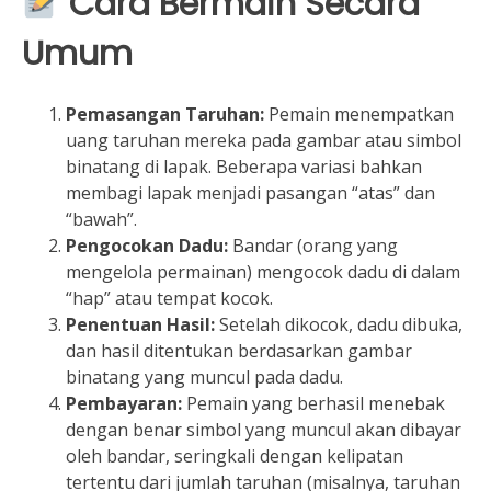
Cara Bermain Secara
Umum
Pemasangan Taruhan:
Pemain menempatkan
uang taruhan mereka pada gambar atau simbol
binatang di lapak. Beberapa variasi bahkan
membagi lapak menjadi pasangan “atas” dan
“bawah”.
Pengocokan Dadu:
Bandar (orang yang
mengelola permainan) mengocok dadu di dalam
“hap” atau tempat kocok.
Penentuan Hasil:
Setelah dikocok, dadu dibuka,
dan hasil ditentukan berdasarkan gambar
binatang yang muncul pada dadu.
Pembayaran:
Pemain yang berhasil menebak
dengan benar simbol yang muncul akan dibayar
oleh bandar, seringkali dengan kelipatan
tertentu dari jumlah taruhan (misalnya, taruhan