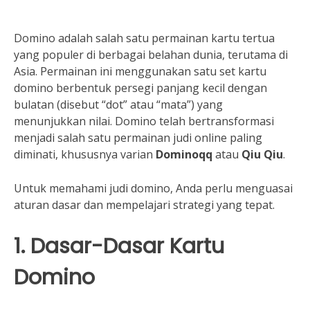
Domino adalah salah satu permainan kartu tertua
yang populer di berbagai belahan dunia, terutama di
Asia. Permainan ini menggunakan satu set kartu
domino berbentuk persegi panjang kecil dengan
bulatan (disebut “dot” atau “mata”) yang
menunjukkan nilai. Domino telah bertransformasi
menjadi salah satu permainan judi online paling
diminati, khususnya varian
Dominoqq
atau
Qiu Qiu
.
Untuk memahami judi domino, Anda perlu menguasai
aturan dasar dan mempelajari strategi yang tepat.
1. Dasar-Dasar Kartu
Domino