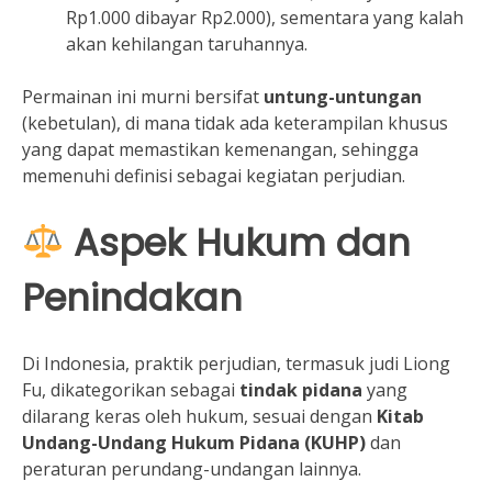
Rp1.000 dibayar Rp2.000), sementara yang kalah
akan kehilangan taruhannya.
Permainan ini murni bersifat
untung-untungan
(kebetulan), di mana tidak ada keterampilan khusus
yang dapat memastikan kemenangan, sehingga
memenuhi definisi sebagai kegiatan perjudian.
Aspek Hukum dan
Penindakan
Di Indonesia, praktik perjudian, termasuk judi Liong
Fu, dikategorikan sebagai
tindak pidana
yang
dilarang keras oleh hukum, sesuai dengan
Kitab
Undang-Undang Hukum Pidana (KUHP)
dan
peraturan perundang-undangan lainnya.