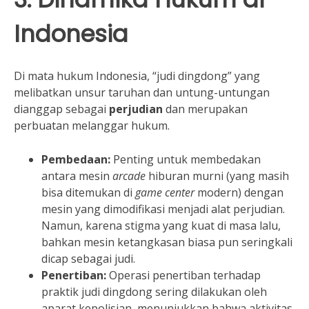
Indonesia
Di mata hukum Indonesia, “judi dingdong” yang
melibatkan unsur taruhan dan untung-untungan
dianggap sebagai
perjudian
dan merupakan
perbuatan melanggar hukum.
Pembedaan:
Penting untuk membedakan
antara mesin
arcade
hiburan murni (yang masih
bisa ditemukan di
game center
modern) dengan
mesin yang dimodifikasi menjadi alat perjudian.
Namun, karena stigma yang kuat di masa lalu,
bahkan mesin ketangkasan biasa pun seringkali
dicap sebagai judi.
Penertiban:
Operasi penertiban terhadap
praktik judi dingdong sering dilakukan oleh
aparat kepolisian, menunjukkan bahwa aktivitas