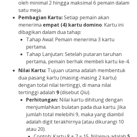
oleh minimal 2 hingga maksimal 6 pemain dalam
satu meja.
Pembagian Kartu:
Setiap pemain akan
menerima
empat (4) kartu domino
. Kartu ini
dibagikan dalam dua tahap:
Tahap Awal: Pemain menerima 3 kartu
pertama.
Tahap Lanjutan: Setelah putaran taruhan
pertama, pemain berhak membeli kartu ke-4.
Nilai Kartu:
Tujuan utama adalah membentuk
dua pasang kartu (masing-masing 2 kartu)
dengan total nilai tertinggi, di mana nilai
tertinggi adalah
9
(disebut
Qiu
).
Perhitungan:
Nilai kartu dihitung dengan
menjumlahkan bulatan pada dua kartu. Jika
jumlah total melebihi 9, maka yang diambil
adalah digit terakhirnya (atau dikurangi 10
atau 20).
Contoh: Kartu 8 + 7 = 15. Nilainya adalah
5
.