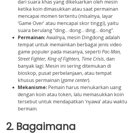
dari suara khas yang dikeluarkan oleh mesin
ketika koin dimasukkan atau saat permainan
mencapai momen tertentu (misalnya, layar
‘Game Over’ atau mencapai skor tinggi), yaitu
suara berulang “ding… dong… ding… dong”.
Permainan:
Awalnya, mesin Dingdong adalah
tempat untuk memainkan berbagai jenis video
game populer pada masanya, seperti
Pac-Man,
Street Fighter, King of Fighters, Time Crisis
, dan
banyak lagi. Mesin ini sering ditemukan di
bioskop, pusat perbelanjaan, atau tempat
khusus permainan (
game center
).
Mekanisme:
Pemain harus menukarkan uang
dengan koin atau token, lalu memasukkan koin
tersebut untuk mendapatkan ‘nyawa’ atau waktu
bermain.
2. Bagaimana