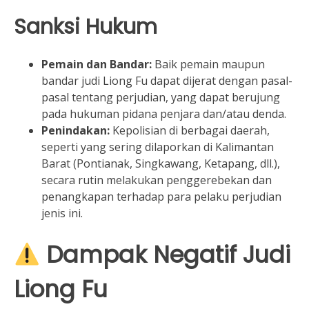
Sanksi Hukum
Pemain dan Bandar:
Baik pemain maupun
bandar judi Liong Fu dapat dijerat dengan pasal-
pasal tentang perjudian, yang dapat berujung
pada hukuman pidana penjara dan/atau denda.
Penindakan:
Kepolisian di berbagai daerah,
seperti yang sering dilaporkan di Kalimantan
Barat (Pontianak, Singkawang, Ketapang, dll.),
secara rutin melakukan penggerebekan dan
penangkapan terhadap para pelaku perjudian
jenis ini.
Dampak Negatif Judi
Liong Fu