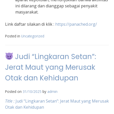
ini dilarang dan dianggap sebagai penyakit
masyarakat.
Link daftar silakan di klik :
https://panached.org
/
Posted in
Uncategorized
Judi “Lingkaran Setan”:
Jerat Maut yang Merusak
Otak dan Kehidupan
Posted on
31/10/2025
by
admin
Title :
Judi “Lingkaran Setan”: Jerat Maut yang Merusak
Otak dan Kehidupan