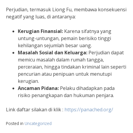
Perjudian, termasuk Liong Fu, membawa konsekuensi
negatif yang luas, di antaranya:
Kerugian Finansial:
Karena sifatnya yang
untung-untungan, pemain berisiko tinggi
kehilangan sejumlah besar uang.
Masalah Sosial dan Keluarga:
Perjudian dapat
memicu masalah dalam rumah tangga,
perceraian, hingga tindakan kriminal lain seperti
pencurian atau penipuan untuk menutupi
kerugian.
Ancaman Pidana:
Pelaku dihadapkan pada
risiko penangkapan dan hukuman penjara.
Link daftar silakan di klik :
https://panached.org
/
Posted in
Uncategorized