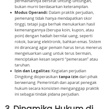
permainannya bersifat untung-untungan,
bukan murni berdasarkan keterampilan.
Modus Operandi:
Dalam praktik perjudian,
pemenang tidak hanya mendapatkan skor
tinggi, tetapi juga berhak menukarkan hasil
kemenangannya (berupa koin, kupon, atau
poin) dengan hadiah bernilai uang, seperti
rokok, barang elektronik, bahkan emas. Sistem
ini dirancang agar pemain harus terus menerus
mengeluarkan uang untuk terus bermain,
menciptakan kesan seperti “pemerasan” atau
taruhan.
Izin dan Legalitas:
Kegiatan perjudian
Dingdong dioperasikan
tanpa izin
dari pihak
berwenang. Pemerintah dan aparat penegak
hukum secara konsisten menganggap praktik
ini sebagai tindak pidana perjudian.
3. Dinamika Hukum di