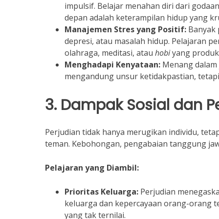
impulsif. Belajar menahan diri dari go
depan adalah keterampilan hidup yang kru
Manajemen Stres yang Positif:
Banyak p
depresi, atau masalah hidup. Pelajaran 
olahraga, meditasi, atau
hobi
yang produkt
Menghadapi Kenyataan:
Menang dalam ju
mengandung unsur ketidakpastian, tetapi 
3. Dampak Sosial dan P
Perjudian tidak hanya merugikan individu, te
teman. Kebohongan, pengabaian tanggung jawab
Pelajaran yang Diambil:
Prioritas Keluarga:
Perjudian menegaska
keluarga dan kepercayaan orang-orang te
yang tak ternilai.