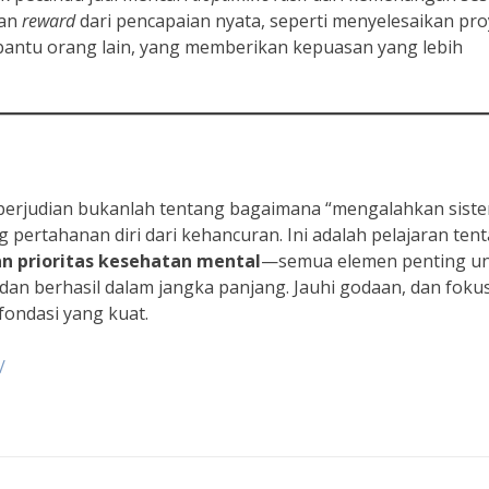
kan
reward
dari pencapaian nyata, seperti menyelesaikan pro
antu orang lain, yang memberikan kepuasan yang lebih
a perjudian bukanlah tentang bagaimana “mengalahkan siste
ertahanan diri dari kehancuran. Ini adalah pelajaran ten
 dan prioritas kesehatan mental
—semua elemen penting u
 dan berhasil dalam jangka panjang. Jauhi godaan, dan foku
ondasi yang kuat.
/