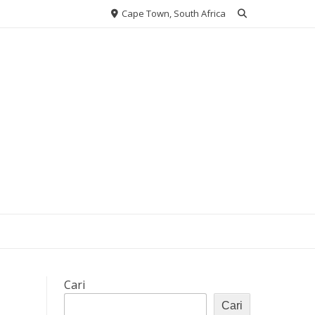
Cape Town, South Africa
Cari
Cari