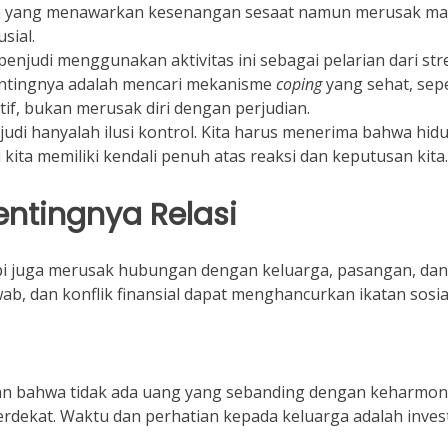
daan yang menawarkan kesenangan sesaat namun merusak m
sial.
enjudi menggunakan aktivitas ini sebagai pelarian dari str
pentingnya adalah mencari mekanisme
coping
yang sehat, sepe
if, bukan merusak diri dengan perjudian.
di hanyalah ilusi kontrol. Kita harus menerima bahwa hid
kita memiliki kendali penuh atas reaksi dan keputusan kita.
entingnya Relasi
tapi juga merusak hubungan dengan keluarga, pasangan, dan
, dan konflik finansial dapat menghancurkan ikatan sosia
n bahwa tidak ada uang yang sebanding dengan keharmon
rdekat. Waktu dan perhatian kepada keluarga adalah inves