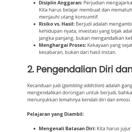
Disiplin Anggaran:
Perjudian mengajarka
Kita harus belajar membuat dan mematuhi
menjauhi utang konsumtif.
Risiko vs. Hasil:
Berjudi adalah mengambil 
kehidupan nyata, investasi yang bijak adal
jangka panjang, bukan mengandalkan ke
Menghargai Proses:
Kekayaan yang sejati
kesabaran, bukan dari hasil instan.
2. Pengendalian Diri dan
Kecanduan judi (
gambling addiction
) adalah ga
mengendalikan dorongan untuk berjudi, bahkan 
menunjukkan lemahnya kendali diri dan emosi.
Pelajaran yang Diambil:
Mengenali Batasan Diri:
Kita harus juju