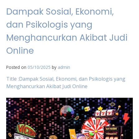
Dampak Sosial, Ekonomi,
dan Psikologis yang
Menghancurkan Akibat Judi
Online
Posted on
05/10/2025
by
admin
Title :Dampak Sosial, Ekonomi, dan Psikologis yang
Menghancurkan Akibat Judi Online