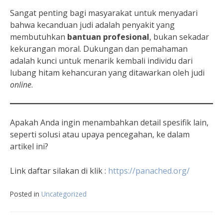
Sangat penting bagi masyarakat untuk menyadari
bahwa kecanduan judi adalah penyakit yang
membutuhkan
bantuan profesional
, bukan sekadar
kekurangan moral. Dukungan dan pemahaman
adalah kunci untuk menarik kembali individu dari
lubang hitam kehancuran yang ditawarkan oleh judi
online
.
Apakah Anda ingin menambahkan detail spesifik lain,
seperti solusi atau upaya pencegahan, ke dalam
artikel ini?
Link daftar silakan di klik :
https://panached.org
/
Posted in
Uncategorized