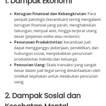
1. Dampak Ekonomi
Kerugian Finansial dan Kebangkrutan:
Para
penjudi patologis (kecanduan) sering mengalami
kerugian finansial yang parah, menghabiskan
tabungan, menjual aset, hingga terjerat utang
besar (
pinjaman online
atau rentenir).
Penurunan Produktivitas:
Kecanduan judi
dapat mengganggu pekerjaan, pendidikan, dan
hubungan sosial, menyebabkan penurunan
produktivitas individu dan keluarga.
Pencucian Uang:
Skala transaksi yang sangat
besar dalam judi ilegal sering dimanfaatkan oleh
sindikat kejahatan untuk melakukan pencucian
uang.
2. Dampak Sosial dan