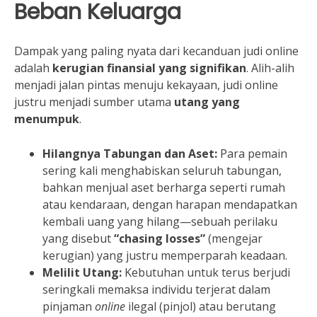
Beban Keluarga
Dampak yang paling nyata dari kecanduan judi online
adalah
kerugian finansial yang signifikan
. Alih-alih
menjadi jalan pintas menuju kekayaan, judi online
justru menjadi sumber utama
utang yang
menumpuk
.
Hilangnya Tabungan dan Aset:
Para pemain
sering kali menghabiskan seluruh tabungan,
bahkan menjual aset berharga seperti rumah
atau kendaraan, dengan harapan mendapatkan
kembali uang yang hilang—sebuah perilaku
yang disebut
“chasing losses”
(mengejar
kerugian) yang justru memperparah keadaan.
Melilit Utang:
Kebutuhan untuk terus berjudi
seringkali memaksa individu terjerat dalam
pinjaman
online
ilegal (pinjol) atau berutang