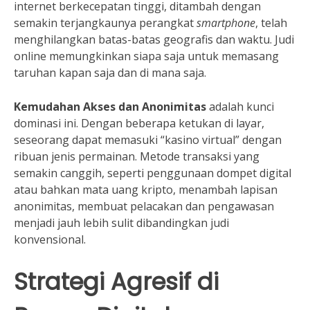
internet berkecepatan tinggi, ditambah dengan
semakin terjangkaunya perangkat
smartphone
, telah
menghilangkan batas-batas geografis dan waktu. Judi
online memungkinkan siapa saja untuk memasang
taruhan kapan saja dan di mana saja.
Kemudahan Akses dan Anonimitas
adalah kunci
dominasi ini. Dengan beberapa ketukan di layar,
seseorang dapat memasuki “kasino virtual” dengan
ribuan jenis permainan. Metode transaksi yang
semakin canggih, seperti penggunaan dompet digital
atau bahkan mata uang kripto, menambah lapisan
anonimitas, membuat pelacakan dan pengawasan
menjadi jauh lebih sulit dibandingkan judi
konvensional.
Strategi Agresif di