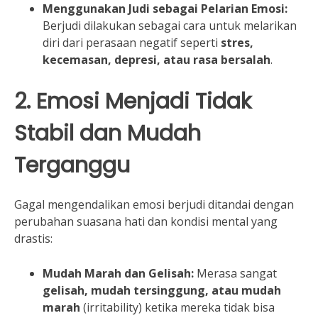
Menggunakan Judi sebagai Pelarian Emosi:
Berjudi dilakukan sebagai cara untuk melarikan
diri dari perasaan negatif seperti
stres,
kecemasan, depresi, atau rasa bersalah
.
2. Emosi Menjadi Tidak
Stabil dan Mudah
Terganggu
Gagal mengendalikan emosi berjudi ditandai dengan
perubahan suasana hati dan kondisi mental yang
drastis:
Mudah Marah dan Gelisah:
Merasa sangat
gelisah, mudah tersinggung, atau mudah
marah
(irritability) ketika mereka tidak bisa