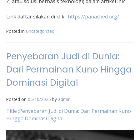
Z, atau solusi berbasis teknologi) dalam artikel ini?
Link daftar silakan di klik :
https://panached.org
/
Posted in
Uncategorized
Penyebaran Judi di Dunia:
Dari Permainan Kuno Hingga
Dominasi Digital
Posted on
05/10/2025
by
admin
Title :Penyebaran Judi di Dunia: Dari Permainan Kuno
Hingga Dominasi Digital