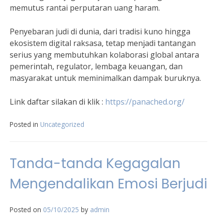
memutus rantai perputaran uang haram.
Penyebaran judi di dunia, dari tradisi kuno hingga
ekosistem digital raksasa, tetap menjadi tantangan
serius yang membutuhkan kolaborasi global antara
pemerintah, regulator, lembaga keuangan, dan
masyarakat untuk meminimalkan dampak buruknya.
Link daftar silakan di klik :
https://panached.org
/
Posted in
Uncategorized
Tanda-tanda Kegagalan
Mengendalikan Emosi Berjudi
Posted on
05/10/2025
by
admin