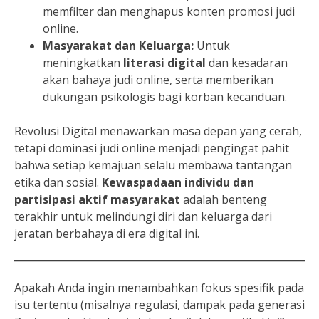
memfilter dan menghapus konten promosi judi
online.
Masyarakat dan Keluarga:
Untuk
meningkatkan
literasi digital
dan kesadaran
akan bahaya judi online, serta memberikan
dukungan psikologis bagi korban kecanduan.
Revolusi Digital menawarkan masa depan yang cerah,
tetapi dominasi judi online menjadi pengingat pahit
bahwa setiap kemajuan selalu membawa tantangan
etika dan sosial.
Kewaspadaan individu dan
partisipasi aktif masyarakat
adalah benteng
terakhir untuk melindungi diri dan keluarga dari
jeratan berbahaya di era digital ini.
Apakah Anda ingin menambahkan fokus spesifik pada
isu tertentu (misalnya regulasi, dampak pada generasi