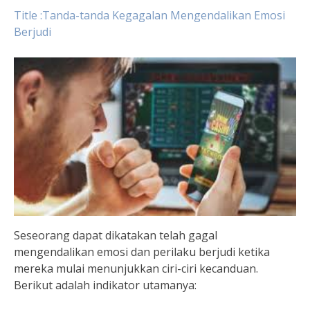
Title :Tanda-tanda Kegagalan Mengendalikan Emosi
Berjudi
Seseorang dapat dikatakan telah gagal
mengendalikan emosi dan perilaku berjudi ketika
mereka mulai menunjukkan ciri-ciri kecanduan.
Berikut adalah indikator utamanya: