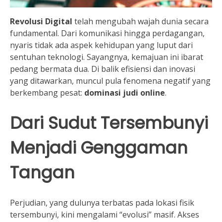
Revolusi Digital
telah mengubah wajah dunia secara
fundamental. Dari komunikasi hingga perdagangan,
nyaris tidak ada aspek kehidupan yang luput dari
sentuhan teknologi. Sayangnya, kemajuan ini ibarat
pedang bermata dua. Di balik efisiensi dan inovasi
yang ditawarkan, muncul pula fenomena negatif yang
berkembang pesat:
dominasi judi online
.
Dari Sudut Tersembunyi
Menjadi Genggaman
Tangan
Perjudian, yang dulunya terbatas pada lokasi fisik
tersembunyi, kini mengalami “evolusi” masif. Akses