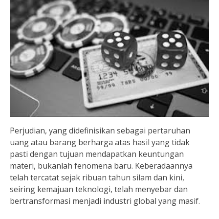
Perjudian, yang didefinisikan sebagai pertaruhan
uang atau barang berharga atas hasil yang tidak
pasti dengan tujuan mendapatkan keuntungan
materi, bukanlah fenomena baru. Keberadaannya
telah tercatat sejak ribuan tahun silam dan kini,
seiring kemajuan teknologi, telah menyebar dan
bertransformasi menjadi industri global yang masif.