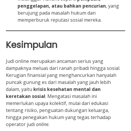
penggelapan, atau bahkan pencurian
, yang
berujung pada masalah hukum dan
memperburuk reputasi sosial mereka.
Kesimpulan
Judi online merupakan ancaman serius yang
dampaknya meluas dari ranah pribadi hingga sosial.
Kerugian finansial yang menghancurkan hanyalah
puncak gunung es dari masalah yang jauh lebih
dalam, yaitu
krisis kesehatan mental dan
keretakan sosial
. Mengatasi masalah ini
memerlukan upaya kolektif, mulai dari edukasi
tentang risiko, penguatan dukungan keluarga,
hingga penegakan hukum yang tegas terhadap
operator judi
online
.