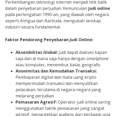
Perkembangan teknologi internet menjadi titik balik
dalam penyebaran perjudian. Kemunculan
judi online
pada pertengahan 1990-an, yang diawali oleh negara
seperti Antigua dan Barbuda, mengubah lanskap
industri secara fundamental.
Faktor Pendorong Penyebaran Judi Online:
Aksesibilitas Global:
Judi dapat diakses kapan
saja dan di mana saja hanya dengan
smartphone
atau komputer, menembus batas geografis.
Anonimitas dan Kemudahan Transaksi:
Pembayaran digital dan mata uang kripto
mempermudah transaksi dan menyulitkan
pelacakan, terutama di negara-negara yang
melarang perjudian.
Pemasaran Agresif:
Operator judi online sering
menggunakan taktik pemasaran yang sangat
agresif, menargetkan audiens dari berbagai usia