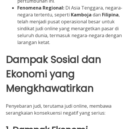
pertumbuhan ini.
Fenomena Regional:
Di Asia Tenggara, negara-
negara tertentu, seperti
Kamboja
dan
Filipina
,
telah menjadi pusat operasional besar untuk
sindikat judi online yang menargetkan pasar di
seluruh dunia, termasuk negara-negara dengan
larangan ketat.
Dampak Sosial dan
Ekonomi yang
Mengkhawatirkan
Penyebaran judi, terutama judi online, membawa
serangkaian konsekuensi negatif yang serius: