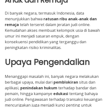
Anak dan Remaja
Di banyak negara, termasuk Indonesia, data
menunjukkan bahwa
ratusan ribu anak-anak dan
remaja
telah terseret dalam jeratan judi online.
Kemudahan akses membuat kelompok usia di bawah
umur ini menjadi sasaran empuk, dengan
konsekuensi pendidikan yang terganggu dan
peningkatan risiko kriminalitas.
Upaya Pengendalian
Menanggapi masalah ini, banyak negara melakukan
berbagai upaya, mulai dari
pemblokiran
situs dan
aplikasi,
penindakan hukum
terhadap bandar dan
pemain, hingga kampanye
edukasi
tentang bahaya
judi online. Pengawasan terhadap transaksi keuangan
mencurigakan juga menjadi kunci penting untuk