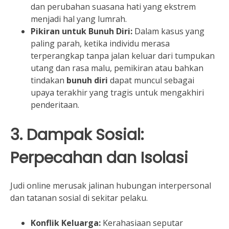
dan perubahan suasana hati yang ekstrem
menjadi hal yang lumrah.
Pikiran untuk Bunuh Diri:
Dalam kasus yang
paling parah, ketika individu merasa
terperangkap tanpa jalan keluar dari tumpukan
utang dan rasa malu, pemikiran atau bahkan
tindakan
bunuh diri
dapat muncul sebagai
upaya terakhir yang tragis untuk mengakhiri
penderitaan.
3. Dampak Sosial:
Perpecahan dan Isolasi
Judi online merusak jalinan hubungan interpersonal
dan tatanan sosial di sekitar pelaku.
Konflik Keluarga:
Kerahasiaan seputar