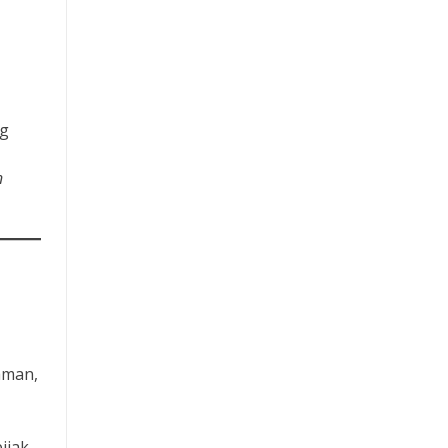
ng
n
aman,
ijak