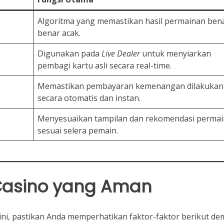
Algoritma yang memastikan hasil permainan ben
benar acak.
Digunakan pada
Live Dealer
untuk menyiarkan
pembagi kartu asli secara real-time.
Memastikan pembayaran kemenangan dilakukan
secara otomatis dan instan.
Menyesuaikan tampilan dan rekomendasi perma
sesuai selera pemain.
l Casino yang Aman
ini, pastikan Anda memperhatikan faktor-faktor berikut de