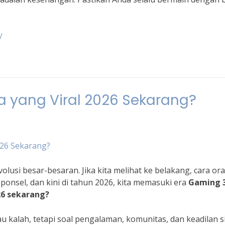
/
Apa yang Viral 2026 Sekarang?
2026 Sekarang?
lusi besar-besaran. Jika kita melihat ke belakang, cara or
 ponsel, dan kini di tahun 2026, kita memasuki era
Gaming 3
026 sekarang?
au kalah, tetapi soal pengalaman, komunitas, dan keadilan 