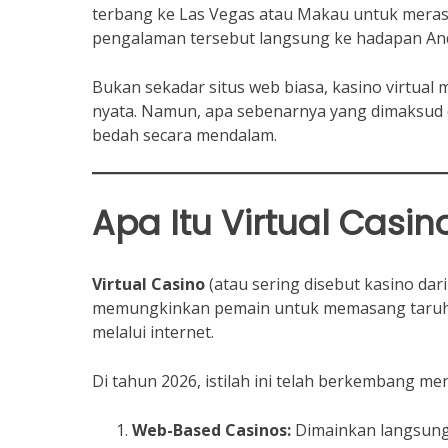
terbang ke Las Vegas atau Makau untuk meras
pengalaman tersebut langsung ke hadapan An
Bukan sekadar situs web biasa, kasino virtua
nyata. Namun, apa sebenarnya yang dimaksud d
bedah secara mendalam.
Apa Itu Virtual Casin
Virtual Casino
(atau sering disebut kasino darin
memungkinkan pemain untuk memasang taruha
melalui internet.
Di tahun 2026, istilah ini telah berkembang me
Web-Based Casinos:
Dimainkan langsung