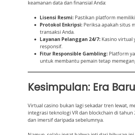
keamanan data dan finansial Anda:
Lisensi Resmi:
Pastikan platform memiliki 
Protokol Enkripsi:
Periksa apakah situs 
transaksi Anda.
Layanan Pelanggan 24/7:
Kasino virtual
responsif.
Fitur Responsible Gambling:
Platform ya
untuk membantu pemain tetap memegang
Kesimpulan: Era Baru 
Virtual casino bukan lagi sekadar tren lewat, m
integrasi teknologi VR dan blockchain di tahu
dan imersif daripada sebelumnya.
Namun, selalu ingat bahwa inti dari hiburan in