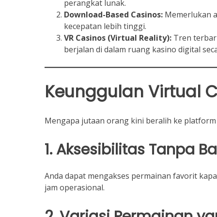
perangkat lunak.
Download-Based Casinos:
Memerlukan ap
kecepatan lebih tinggi.
VR Casinos (Virtual Reality):
Tren terba
berjalan di dalam ruang kasino digital sec
Keunggulan Virtual C
Mengapa jutaan orang kini beralih ke platform
1. Aksesibilitas Tanpa B
Anda dapat mengakses permainan favorit kapan 
jam operasional.
2. Variasi Permainan ya