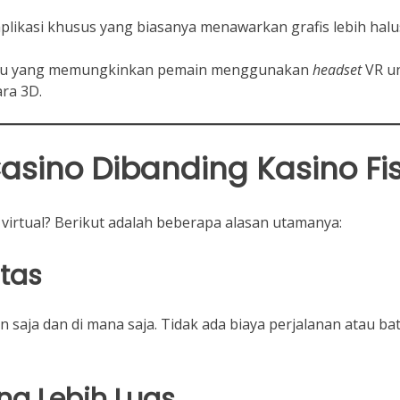
likasi khusus yang biasanya menawarkan grafis lebih halu
ru yang memungkinkan pemain menggunakan
headset
VR u
ara 3D.
asino Dibanding Kasino Fis
 virtual? Berikut adalah beberapa alasan utamanya:
atas
saja dan di mana saja. Tidak ada biaya perjalanan atau ba
ng Lebih Luas