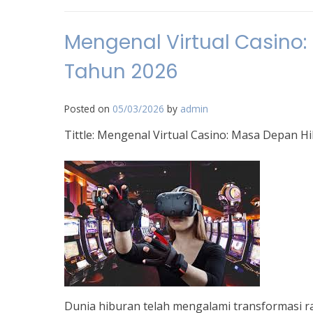
Mengenal Virtual Casino:
Tahun 2026
Posted on
05/03/2026
by
admin
Tittle: Mengenal Virtual Casino: Masa Depan Hi
Dunia hiburan telah mengalami transformasi rad