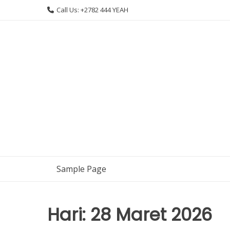
Skip
Call Us: +2782 444 YEAH
to
content
Sample Page
Hari:
28 Maret 2026