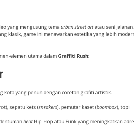
ideo yang mengusung tema
urban street art
atau seni jalanan.
g klasik, game ini menawarkan estetika yang lebih moder
emen-elemen utama dalam
Graffiti Rush
:
r
 kota yang penuh dengan coretan grafiti artistik.
ot), sepatu kets (
sneakers
), pemutar kaset (
boombox
), topi
a dentuman
beat
Hip-Hop atau Funk yang meningkatkan adre