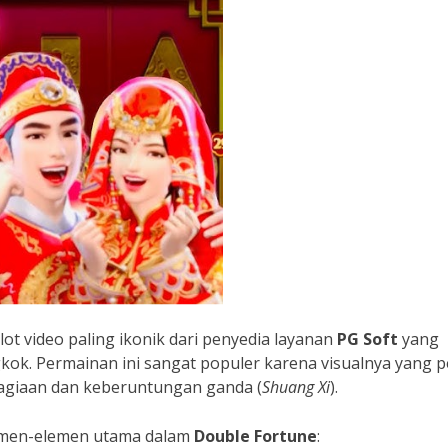
ot video paling ikonik dari penyedia layanan
PG Soft
yang
ok. Permainan ini sangat populer karena visualnya yang 
giaan dan keberuntungan ganda (
Shuang Xi
).
emen-elemen utama dalam
Double Fortune
: