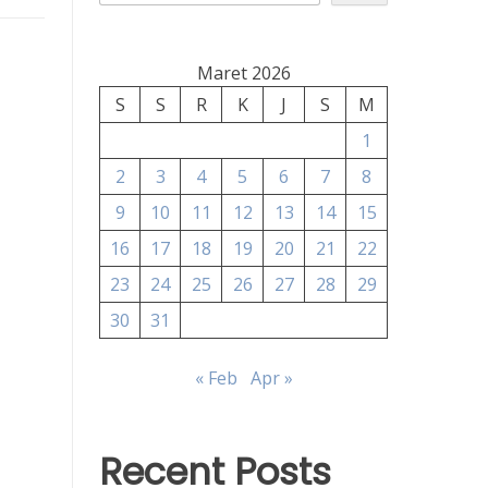
Maret 2026
S
S
R
K
J
S
M
1
2
3
4
5
6
7
8
9
10
11
12
13
14
15
16
17
18
19
20
21
22
23
24
25
26
27
28
29
30
31
« Feb
Apr »
Recent Posts