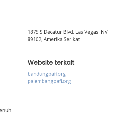
1875 S Decatur Blvd, Las Vegas, NV
89102, Amerika Serikat
Website terkait
bandungpafi.org
palembangpafi.org
penuh