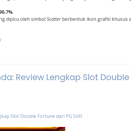
 96.7%
.
ang dipicu oleh simbol
Scatter
berbentuk ikon grafiti khusus 
/
da: Review Lengkap Slot Double
ngkap Slot Double Fortune dari PG Soft