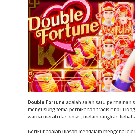
Double Fortune
adalah salah satu permainan sl
mengusung tema pernikahan tradisional Tiongk
warna merah dan emas, melambangkan kebaha
Berikut adalah ulasan mendalam mengenai el