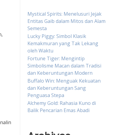
Mystical Spirits: Menelusuri Jejak
Entitas Gaib dalam Mitos dan Alam
Semesta
n,
Lucky Piggy: Simbol Klasik
Kemakmuran yang Tak Lekang
oleh Waktu
Fortune Tiger: Mengintip
Simbolisme Macan dalam Tradisi
dan Keberuntungan Modern
Buffalo Win: Menguak Kekuatan
dan Keberuntungan Sang
Penguasa Stepa
Alchemy Gold: Rahasia Kuno di
Balik Pencarian Emas Abadi
nalin