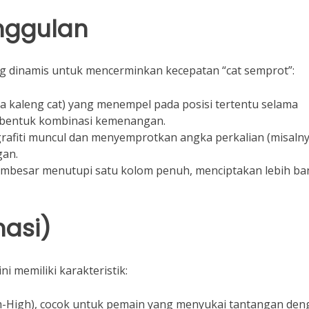
Unggulan
yang dinamis untuk mencerminkan kecepatan “cat semprot”:
a kaleng cat) yang menempel pada posisi tertentu selama
bentuk kombinasi kemenangan.
grafiti muncul dan menyemprotkan angka perkalian (misalny
gan.
mbesar menutupi satu kolom penuh, menciptakan lebih ba
masi)
ini memiliki karakteristik:
High), cocok untuk pemain yang menyukai tantangan den