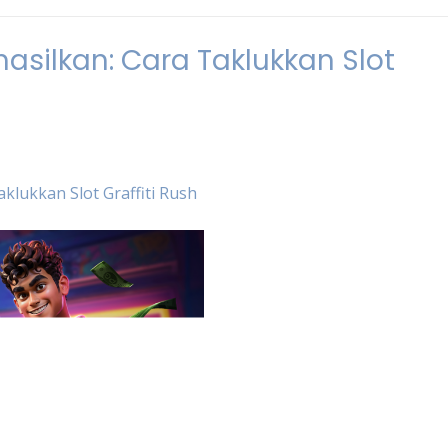
silkan: Cara Taklukkan Slot
aklukkan Slot Graffiti Rush