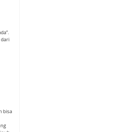
da”.
dari
h bisa
ung