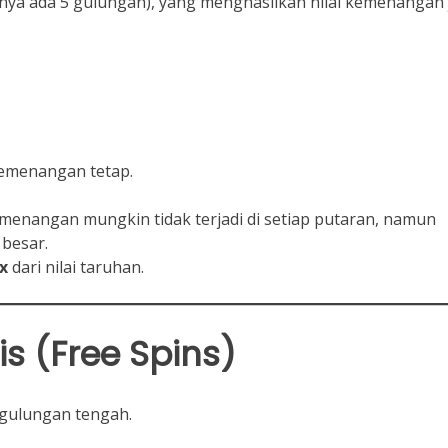
nya ada 5 gulungan), yang menghasilkan nilai kemenangan
kemenangan tetap.
emenangan mungkin tidak terjadi di setiap putaran, namun
 besar.
x
dari nilai taruhan.
s (Free Spins)
 gulungan tengah.