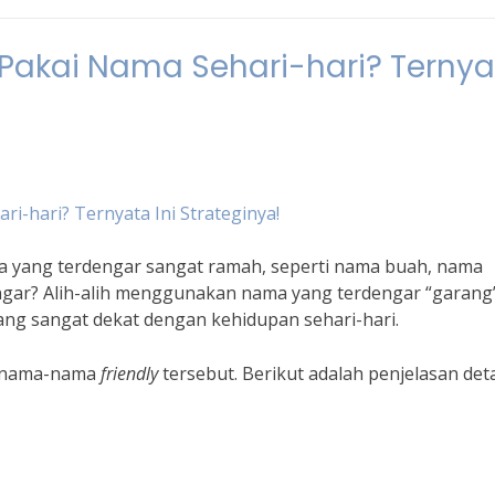
 Pakai Nama Sehari-hari? Terny
ari-hari? Ternyata Ini Strateginya!
ma yang terdengar sangat ramah, seperti nama buah, nama
dengar? Alih-alih menggunakan nama yang terdengar “garang
yang sangat dekat dengan kehidupan sehari-hari.
an nama-nama
friendly
tersebut. Berikut adalah penjelasan det