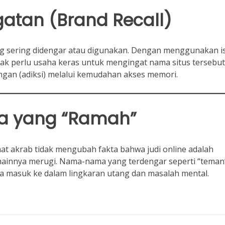
atan (Brand Recall)
g sering didengar atau digunakan. Dengan menggunakan is
dak perlu usaha keras untuk mengingat nama situs tersebut
ngan (adiksi) melalui kemudahan akses memori.
ma yang “Ramah”
at akrab tidak mengubah fakta bahwa judi online adalah
ainnya merugi. Nama-nama yang terdengar seperti “teman
a masuk ke dalam lingkaran utang dan masalah mental.