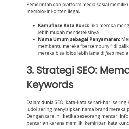
Pemerintah dan platform media sosial memiliki 
memblokir konten ilegal.
Kamuflase Kata Kunci:
Jika mereka meng
lebih mudah mendeteksinya.
Nama Umum sebagai Penyamaran:
Men
membantu mereka “bersembunyi” di balik j
mereka bisa lolos lebih lama di
feed
media 
3. Strategi SEO: Me
Keywords
Dalam dunia SEO, kata-kata sehari-hari sering k
judol sering menyisipkan nama brand mereka pad
Dengan cara ini, ketika seseorang mencari info
pencarian karena memiliki kemiripan kata kunci