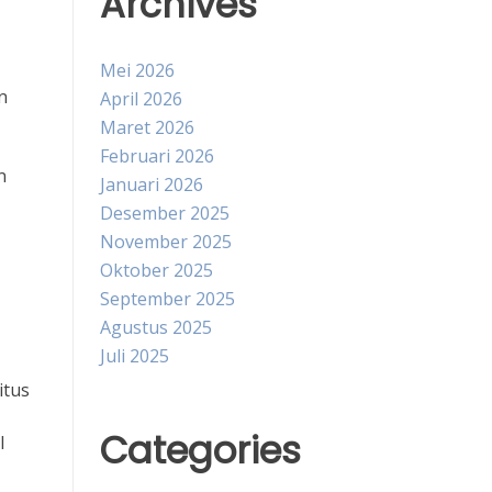
Archives
Mei 2026
n
April 2026
Maret 2026
Februari 2026
n
Januari 2026
Desember 2025
November 2025
Oktober 2025
September 2025
Agustus 2025
Juli 2025
itus
Categories
l