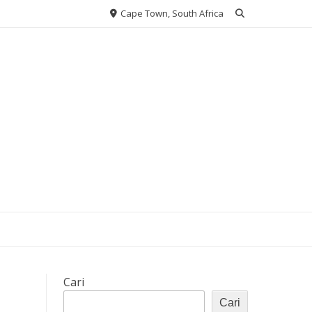
Cape Town, South Africa
Cari
Cari