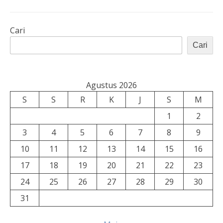
Cari
Cari
Agustus 2026
S
S
R
K
J
S
M
1
2
3
4
5
6
7
8
9
10
11
12
13
14
15
16
17
18
19
20
21
22
23
24
25
26
27
28
29
30
31