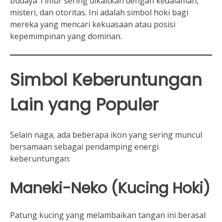
budaya Timur sering dikaitkan dengan kedalaman,
misteri, dan otoritas. Ini adalah simbol hoki bagi
mereka yang mencari kekuasaan atau posisi
kepemimpinan yang dominan.
Simbol Keberuntungan
Lain yang Populer
Selain naga, ada beberapa ikon yang sering muncul
bersamaan sebagai pendamping energi
keberuntungan:
Maneki-Neko (Kucing Hoki)
Patung kucing yang melambaikan tangan ini berasal