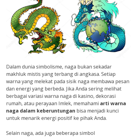
Dalam dunia simbolisme, naga bukan sekadar
makhluk mistis yang terbang di angkasa. Setiap
warna yang melekat pada sisik naga membawa pesan
dan energi yang berbeda. Jika Anda sering melihat
berbagai variasi warna naga di kasino, dekorasi
rumah, atau perayaan Imlek, memahami
arti warna
naga dalam keberuntungan
bisa menjadi kunci
untuk menarik energi positif ke pihak Anda.
Selain naga, ada juga beberapa simbol