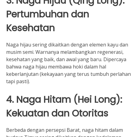
3. Naga Hijau (Qing Long):
Pertumbuhan dan
Kesehatan
Naga hijau sering dikaitkan dengan elemen kayu dan
musim semi. Warnanya melambangkan regenerasi,
kesehatan yang baik, dan awal yang baru. Dipercaya
bahwa naga hijau membawa hoki dalam hal
keberlanjutan (kekayaan yang terus tumbuh perlahan
tapi pasti).
4. Naga Hitam (Hei Long):
Kekuatan dan Otoritas
Berbeda dengan persepsi Barat, naga hitam dalam