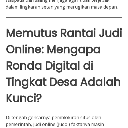
waspada dan saling menjaga agar tidak terjebak
dalam lingkaran setan yang merugikan masa depan.
Memutus Rantai Judi
Online: Mengapa
Ronda Digital di
Tingkat Desa Adalah
Kunci?
Di tengah gencarnya pemblokiran situs oleh
pemerintah, judi online (judol) faktanya masih