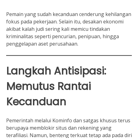
Pemain yang sudah kecanduan cenderung kehilangan
fokus pada pekerjaan. Selain itu, desakan ekonomi
akibat kalah judi sering kali memicu tindakan
kriminalitas seperti pencurian, penipuan, hingga
penggelapan aset perusahaan.
Langkah Antisipasi:
Memutus Rantai
Kecanduan
Pemerintah melalui Kominfo dan satgas khusus terus
berupaya memblokir situs dan rekening yang
terafiliasi. Namun, benteng terkuat tetap ada pada diri