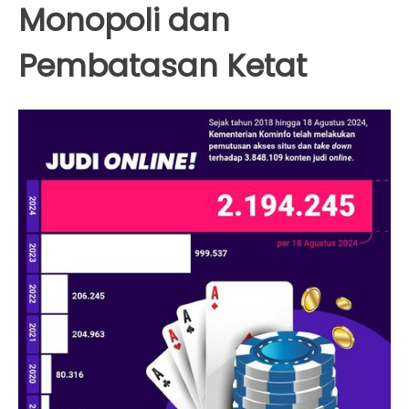
Monopoli dan
Pembatasan Ketat