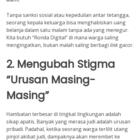
Tanpa sanksi sosial atau kepedulian antar tetangga,
seorang kepala keluarga bisa menghabiskan uang
belanja dalam satu malam tanpa ada yang menegur.
Kita butuh “Ronda Digital” di mana warga saling
mengingatkan, bukan malah saling berbagi
link
gacor.
2. Mengubah Stigma
“Urusan Masing-
Masing”
Hambatan terbesar di tingkat lingkungan adalah
sikap apatis. Banyak yang merasa judi adalah urusan
pribadi. Padahal, ketika seorang warga terlilit utang
pinjol akibat judi, dampaknya akan merembet ke