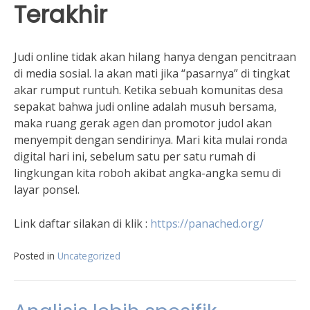
Terakhir
Judi online tidak akan hilang hanya dengan pencitraan
di media sosial. Ia akan mati jika “pasarnya” di tingkat
akar rumput runtuh. Ketika sebuah komunitas desa
sepakat bahwa judi online adalah musuh bersama,
maka ruang gerak agen dan promotor judol akan
menyempit dengan sendirinya. Mari kita mulai ronda
digital hari ini, sebelum satu per satu rumah di
lingkungan kita roboh akibat angka-angka semu di
layar ponsel.
Link daftar silakan di klik :
https://panached.org
/
Posted in
Uncategorized