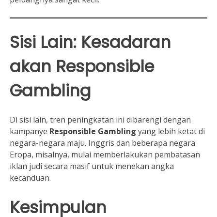
Sisi Lain: Kesadaran
akan Responsible
Gambling
Di sisi lain, tren peningkatan ini dibarengi dengan
kampanye
Responsible Gambling
yang lebih ketat di
negara-negara maju. Inggris dan beberapa negara
Eropa, misalnya, mulai memberlakukan pembatasan
iklan judi secara masif untuk menekan angka
kecanduan.
Kesimpulan