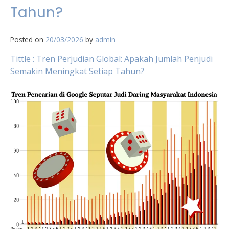
Tahun?
Posted on
20/03/2026
by
admin
Tittle : Tren Perjudian Global: Apakah Jumlah Penjudi
Semakin Meningkat Setiap Tahun?