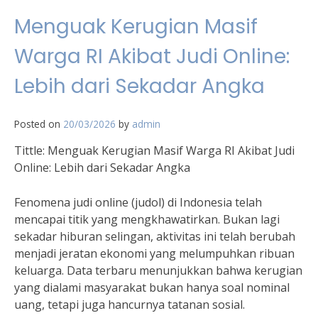
Menguak Kerugian Masif
Warga RI Akibat Judi Online:
Lebih dari Sekadar Angka
Posted on
20/03/2026
by
admin
Tittle: Menguak Kerugian Masif Warga RI Akibat Judi
Online: Lebih dari Sekadar Angka
Fenomena judi online (judol) di Indonesia telah
mencapai titik yang mengkhawatirkan. Bukan lagi
sekadar hiburan selingan, aktivitas ini telah berubah
menjadi jeratan ekonomi yang melumpuhkan ribuan
keluarga. Data terbaru menunjukkan bahwa kerugian
yang dialami masyarakat bukan hanya soal nominal
uang, tetapi juga hancurnya tatanan sosial.