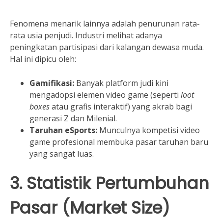
Fenomena menarik lainnya adalah penurunan rata-
rata usia penjudi. Industri melihat adanya
peningkatan partisipasi dari kalangan dewasa muda.
Hal ini dipicu oleh:
Gamifikasi:
Banyak platform judi kini
mengadopsi elemen video game (seperti
loot
boxes
atau grafis interaktif) yang akrab bagi
generasi Z dan Milenial.
Taruhan eSports:
Munculnya kompetisi video
game profesional membuka pasar taruhan baru
yang sangat luas.
3. Statistik Pertumbuhan
Pasar (Market Size)