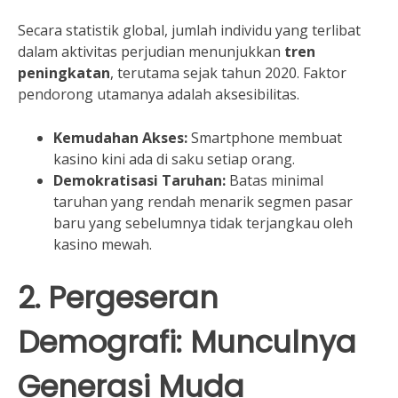
Secara statistik global, jumlah individu yang terlibat
dalam aktivitas perjudian menunjukkan
tren
peningkatan
, terutama sejak tahun 2020. Faktor
pendorong utamanya adalah aksesibilitas.
Kemudahan Akses:
Smartphone membuat
kasino kini ada di saku setiap orang.
Demokratisasi Taruhan:
Batas minimal
taruhan yang rendah menarik segmen pasar
baru yang sebelumnya tidak terjangkau oleh
kasino mewah.
2. Pergeseran
Demografi: Munculnya
Generasi Muda