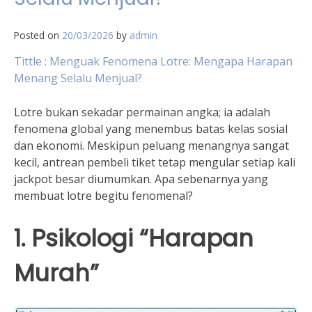
Posted on
20/03/2026
by
admin
Tittle : Menguak Fenomena Lotre: Mengapa Harapan
Menang Selalu Menjual?
Lotre bukan sekadar permainan angka; ia adalah
fenomena global yang menembus batas kelas sosial
dan ekonomi. Meskipun peluang menangnya sangat
kecil, antrean pembeli tiket tetap mengular setiap kali
jackpot besar diumumkan. Apa sebenarnya yang
membuat lotre begitu fenomenal?
1. Psikologi “Harapan
Murah”