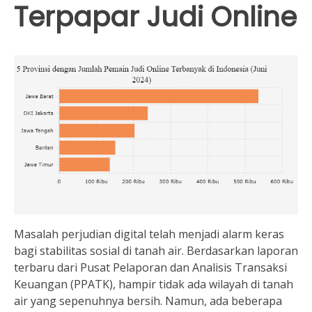
Terpapar Judi Online
Masalah perjudian digital telah menjadi alarm keras
bagi stabilitas sosial di tanah air. Berdasarkan laporan
terbaru dari Pusat Pelaporan dan Analisis Transaksi
Keuangan (PPATK), hampir tidak ada wilayah di tanah
air yang sepenuhnya bersih. Namun, ada beberapa