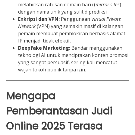
melahirkan ratusan domain baru (
mirror sites
)
dengan nama unik yang sulit diprediksi.
Enkripsi dan VPN:
Penggunaan
Virtual Private
Network
(VPN) yang semakin masif di kalangan
pemain membuat pemblokiran berbasis alamat
IP menjadi tidak efektif.
Deepfake Marketing:
Bandar menggunakan
teknologi AI untuk menciptakan konten promosi
yang sangat persuasif, sering kali mencatut
wajah tokoh publik tanpa izin.
Mengapa
Pemberantasan Judi
Online 2025 Terasa