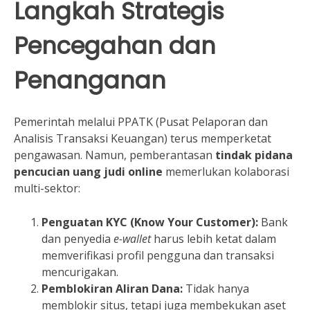
Langkah Strategis
Pencegahan dan
Penanganan
Pemerintah melalui PPATK (Pusat Pelaporan dan
Analisis Transaksi Keuangan) terus memperketat
pengawasan. Namun, pemberantasan
tindak pidana
pencucian uang judi online
memerlukan kolaborasi
multi-sektor:
Penguatan KYC (Know Your Customer):
Bank
dan penyedia
e-wallet
harus lebih ketat dalam
memverifikasi profil pengguna dan transaksi
mencurigakan.
Pemblokiran Aliran Dana:
Tidak hanya
memblokir situs, tetapi juga membekukan aset