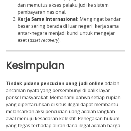
dan memutus akses pelaku judi ke sistem
pembayaran nasional.
Kerja Sama Internasional:
Mengingat bandar
besar sering berada di luar negeri, kerja sama
antar-negara menjadi kunci untuk mengejar
aset (
asset recovery
).
Kesimpulan
Tindak pidana pencucian uang judi online
adalah
ancaman nyata yang bersembunyi di balik layar
ponsel masyarakat. Memahami bahwa setiap rupiah
yang dipertaruhkan di situs ilegal dapat membantu
melancarkan aksi pencucian uang adalah langkah
awal menuju kesadaran kolektif. Penegakan hukum
yang tegas terhadap aliran dana ilegal adalah harga