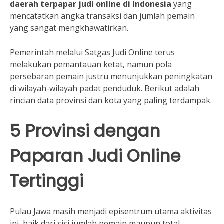
daerah terpapar judi online di Indonesia
yang
mencatatkan angka transaksi dan jumlah pemain
yang sangat mengkhawatirkan.
Pemerintah melalui Satgas Judi Online terus
melakukan pemantauan ketat, namun pola
persebaran pemain justru menunjukkan peningkatan
di wilayah-wilayah padat penduduk. Berikut adalah
rincian data provinsi dan kota yang paling terdampak.
5 Provinsi dengan
Paparan Judi Online
Tertinggi
Pulau Jawa masih menjadi episentrum utama aktivitas
ini, baik dari sisi jumlah pemain maupun total