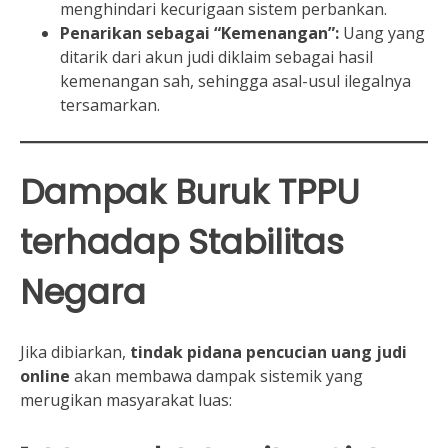
menghindari kecurigaan sistem perbankan.
Penarikan sebagai “Kemenangan”:
Uang yang
ditarik dari akun judi diklaim sebagai hasil
kemenangan sah, sehingga asal-usul ilegalnya
tersamarkan.
Dampak Buruk TPPU
terhadap Stabilitas
Negara
Jika dibiarkan,
tindak pidana pencucian uang judi
online
akan membawa dampak sistemik yang
merugikan masyarakat luas: