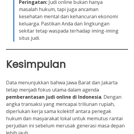
Peringatan:
Judi online bukan hanya
masalah hukum, tapi juga ancaman
kesehatan mental dan kehancuran ekonomi
keluarga. Pastikan Anda dan lingkungan
sekitar tetap waspada terhadap iming-iming
situs judi.
Kesimpulan
Data menunjukkan bahwa Jawa Barat dan Jakarta
tetap menjadi fokus utama dalam agenda
pemberantasan judi online di Indonesia
. Dengan
angka transaksi yang mencapai triliunan rupiah,
diperlukan kerja sama kolektif antara penegak
hukum dan masyarakat lokal untuk memutus rantai
perjudian ini sebelum merusak generasi masa depan
lebih jauh.