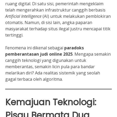
ruang digital. Di satu sisi, pemerintah mengeklaim
telah mengerahkan infrastruktur canggih berbasis
Artificial Intelligence
(AI) untuk melakukan pemblokiran
otomatis. Namun, di sisi lain, angka paparan
masyarakat terhadap situs ilegal justru mencapai titik
tertinggi.
Fenomena ini dikenal sebagai
paradoks
pemberantasan judi online 2025
. Mengapa semakin
canggih teknologi yang digunakan untuk
memberantas, semakin licin pula para bandar
melarikan diri? Ada realitas sistemik yang seolah
gagal terbaca oleh algoritma.
Kemajuan Teknologi:
Pisau Bermata Dua