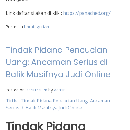
Link daftar silakan di klik :
https://panached.org/
Posted in
Uncategorized
Tindak Pidana Pencucian
Uang: Ancaman Serius di
Balik Masifnya Judi Online
Posted on
23/01/2026
by
admin
Tittle : Tindak Pidana Pencucian Uang: Ancaman
Serius di Balik Masifnya Judi Online
Tindak Pidana