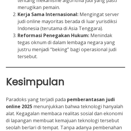
tentang mekanisme algoritma judi yang pasti
merugikan pemain.
Kerja Sama Internasional:
Mengingat server
judi online mayoritas berada di luar yurisdiksi
Indonesia (terutama di Asia Tenggara).
Reformasi Penegakan Hukum:
Menindak
tegas oknum di dalam lembaga negara yang
justru menjadi “beking” bagi operasional judi
tersebut.
Kesimpulan
Paradoks yang terjadi pada
pemberantasan judi
online 2025
menunjukkan bahwa teknologi hanyalah
alat. Kegagalan membaca realitas sosial dan ekonomi
di lapangan membuat kemajuan teknologi tersebut
seolah berlari di tempat. Tanpa adanya pembenahan