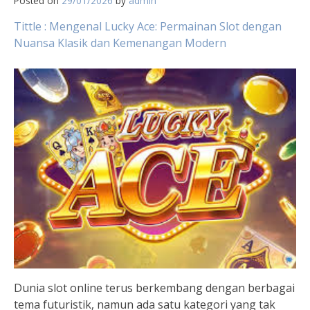
Posted on
29/01/2026
by
admin
Tittle : Mengenal Lucky Ace: Permainan Slot dengan
Nuansa Klasik dan Kemenangan Modern
Dunia slot online terus berkembang dengan berbagai
tema futuristik, namun ada satu kategori yang tak