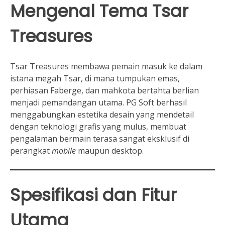
Mengenal Tema Tsar
Treasures
Tsar Treasures membawa pemain masuk ke dalam
istana megah Tsar, di mana tumpukan emas,
perhiasan Faberge, dan mahkota bertahta berlian
menjadi pemandangan utama. PG Soft berhasil
menggabungkan estetika desain yang mendetail
dengan teknologi grafis yang mulus, membuat
pengalaman bermain terasa sangat eksklusif di
perangkat
mobile
maupun desktop.
Spesifikasi dan Fitur
Utama