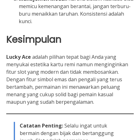
memicu kemenangan berantai, jangan terburu-
buru menaikkan taruhan. Konsistensi adalah
kunci.
Kesimpulan
Lucky Ace
adalah pilihan tepat bagi Anda yang
menyukai estetika kartu remi namun menginginkan
fitur slot yang modern dan tidak membosankan.
Dengan fitur simbol emas dan pengali yang terus
bertambah, permainan ini menawarkan peluang
menang yang cukup solid bagi pemain kasual
maupun yang sudah berpengalaman.
Catatan Penting:
Selalu ingat untuk
bermain dengan bijak dan bertanggung