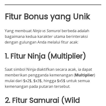
Fitur Bonus yang Unik
Yang membuat
Ninja vs Samurai
berbeda adalah
bagaimana kedua karakter utama berinteraksi
dengan gulungan Anda melalui fitur acak:
1. Fitur Ninja (Multiplier)
Saat simbol Ninja diaktifkan secara acak, ia dapat
memberikan pengganda kemenangan (
Multiplier
)
mulai dari $x2$, $x3$, hingga $x5$ untuk semua
kemenangan pada putaran tersebut.
2. Fitur Samurai (Wild