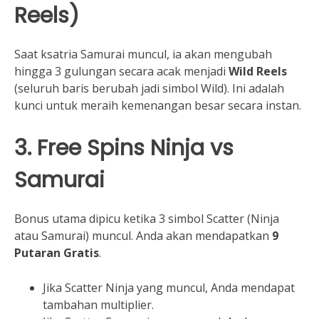
Reels)
Saat ksatria Samurai muncul, ia akan mengubah
hingga 3 gulungan secara acak menjadi
Wild Reels
(seluruh baris berubah jadi simbol Wild). Ini adalah
kunci untuk meraih kemenangan besar secara instan.
3. Free Spins Ninja vs
Samurai
Bonus utama dipicu ketika 3 simbol Scatter (Ninja
atau Samurai) muncul. Anda akan mendapatkan
9
Putaran Gratis
.
Jika Scatter Ninja yang muncul, Anda mendapat
tambahan multiplier.