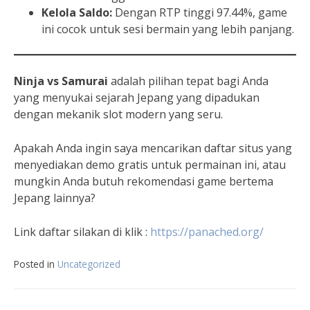
Kelola Saldo:
Dengan RTP tinggi 97.44%, game
ini cocok untuk sesi bermain yang lebih panjang.
Ninja vs Samurai
adalah pilihan tepat bagi Anda
yang menyukai sejarah Jepang yang dipadukan
dengan mekanik slot modern yang seru.
Apakah Anda ingin saya mencarikan daftar situs yang
menyediakan demo gratis untuk permainan ini, atau
mungkin Anda butuh rekomendasi game bertema
Jepang lainnya?
Link daftar silakan di klik :
https://panached.org/
Posted in
Uncategorized