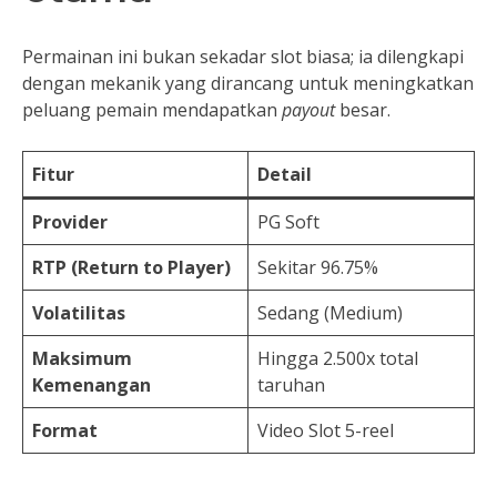
Permainan ini bukan sekadar slot biasa; ia dilengkapi
dengan mekanik yang dirancang untuk meningkatkan
peluang pemain mendapatkan
payout
besar.
Fitur
Detail
Provider
PG Soft
RTP (Return to Player)
Sekitar 96.75%
Volatilitas
Sedang (Medium)
Maksimum
Hingga 2.500x total
Kemenangan
taruhan
Format
Video Slot 5-reel