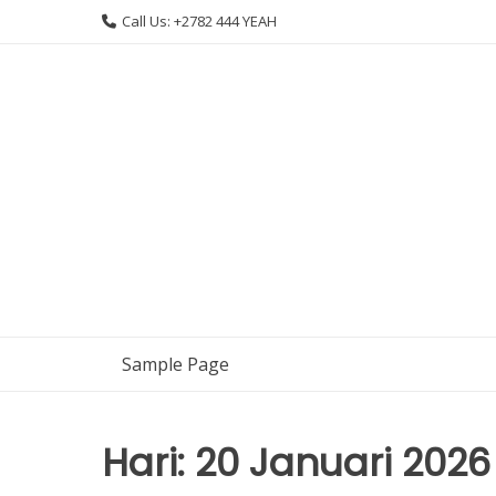
Skip
Call Us: +2782 444 YEAH
to
content
Sample Page
Hari:
20 Januari 2026