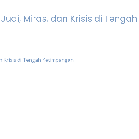
Judi, Miras, dan Krisis di Tengah
dan Krisis di Tengah Ketimpangan