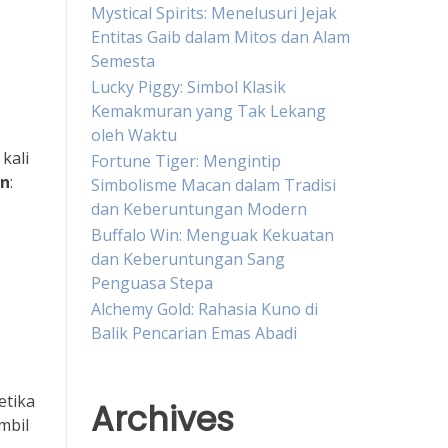
Mystical Spirits: Menelusuri Jejak
Entitas Gaib dalam Mitos dan Alam
Semesta
Lucky Piggy: Simbol Klasik
Kemakmuran yang Tak Lekang
oleh Waktu
kali
Fortune Tiger: Mengintip
an
:
Simbolisme Macan dalam Tradisi
dan Keberuntungan Modern
Buffalo Win: Menguak Kekuatan
dan Keberuntungan Sang
Penguasa Stepa
Alchemy Gold: Rahasia Kuno di
Balik Pencarian Emas Abadi
etika
Archives
mbil