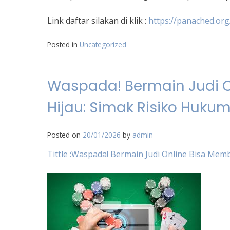
Link daftar silakan di klik :
https://panached.org
Posted in
Uncategorized
Waspada! Bermain Judi 
Hijau: Simak Risiko Huku
Posted on
20/01/2026
by
admin
Tittle :Waspada! Bermain Judi Online Bisa Me