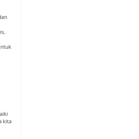
dan
es,
untuk
iki
 kita