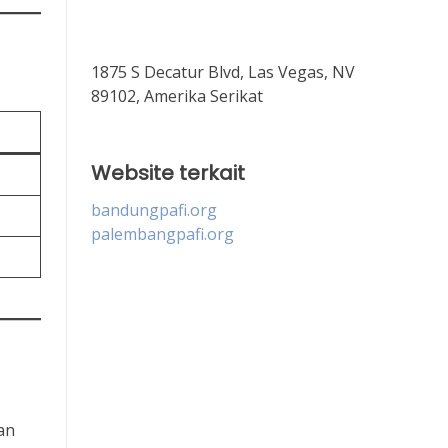
1875 S Decatur Blvd, Las Vegas, NV
89102, Amerika Serikat
Website terkait
bandungpafi.org
palembangpafi.org
an