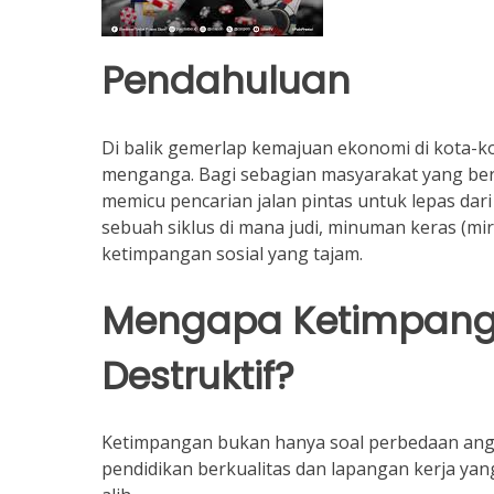
Pendahuluan
Di balik gemerlap kemajuan ekonomi di kota-k
menganga. Bagi sebagian masyarakat yang bera
memicu pencarian jalan pintas untuk lepas dari
sebuah siklus di mana judi, minuman keras (mi
ketimpangan sosial yang tajam.
Mengapa Ketimpanga
Destruktif?
Ketimpangan bukan hanya soal perbedaan angka
pendidikan berkualitas dan lapangan kerja yan