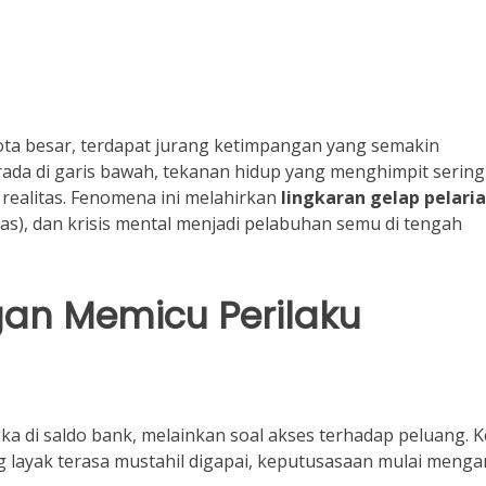
ota besar, terdapat jurang ketimpangan yang semakin
da di garis bawah, tekanan hidup yang menghimpit sering 
 realitas. Fenomena ini melahirkan
lingkaran gelap pelari
ras), dan krisis mental menjadi pelabuhan semu di tengah
n Memicu Perilaku
 di saldo bank, melainkan soal akses terhadap peluang. K
g layak terasa mustahil digapai, keputusasaan mulai menga