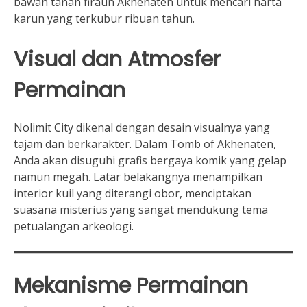
bawah tanah firaun Akhenaten untuk mencari harta
karun yang terkubur ribuan tahun.
Visual dan Atmosfer
Permainan
Nolimit City dikenal dengan desain visualnya yang
tajam dan berkarakter. Dalam Tomb of Akhenaten,
Anda akan disuguhi grafis bergaya komik yang gelap
namun megah. Latar belakangnya menampilkan
interior kuil yang diterangi obor, menciptakan
suasana misterius yang sangat mendukung tema
petualangan arkeologi.
Mekanisme Permainan