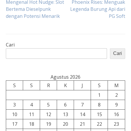
Navigasi
Mengenal Hot Nudge: Slot
Phoenix Rises: Menguak
Bertema Dieselpunk
Legenda Burung Api dari
dengan Potensi Menarik
PG Soft
pos
Cari
Cari
Agustus 2026
S
S
R
K
J
S
M
1
2
3
4
5
6
7
8
9
10
11
12
13
14
15
16
17
18
19
20
21
22
23