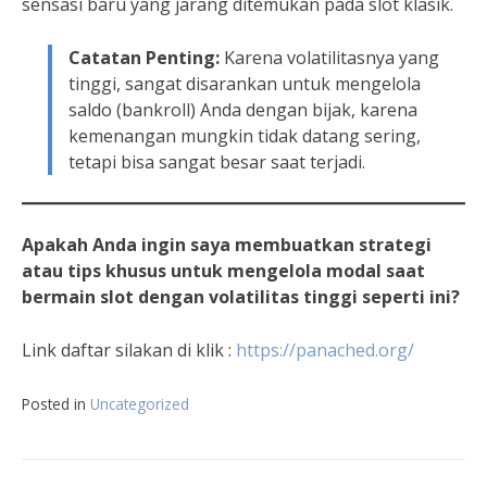
sensasi baru yang jarang ditemukan pada slot klasik.
Catatan Penting:
Karena volatilitasnya yang
tinggi, sangat disarankan untuk mengelola
saldo (bankroll) Anda dengan bijak, karena
kemenangan mungkin tidak datang sering,
tetapi bisa sangat besar saat terjadi.
Apakah Anda ingin saya membuatkan strategi
atau tips khusus untuk mengelola modal saat
bermain slot dengan volatilitas tinggi seperti ini?
Link daftar silakan di klik :
https://panached.org
/
Posted in
Uncategorized