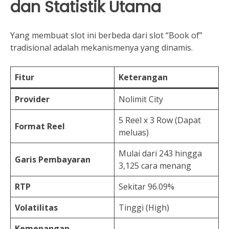
dan Statistik Utama
Yang membuat slot ini berbeda dari slot “Book of”
tradisional adalah mekanismenya yang dinamis.
Fitur
Keterangan
Provider
Nolimit City
5 Reel x 3 Row (Dapat
Format Reel
meluas)
Mulai dari 243 hingga
Garis Pembayaran
3,125 cara menang
RTP
Sekitar 96.09%
Volatilitas
Tinggi (High)
Kemenangan