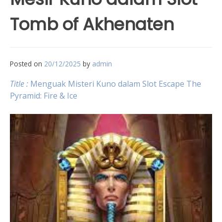
Tomb of Akhenaten
Posted on
20/12/2025
by
admin
Title :
Menguak Misteri Kuno dalam Slot Escape The
Pyramid: Fire & Ice