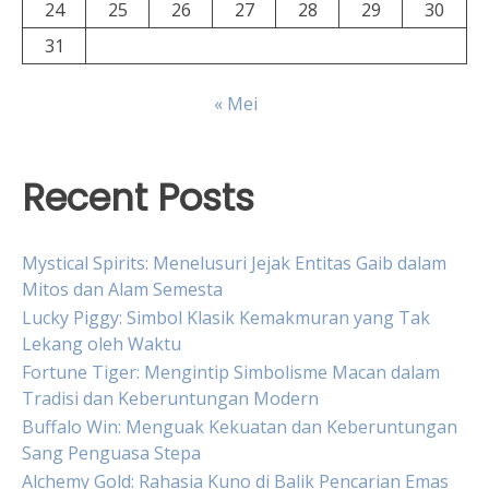
24
25
26
27
28
29
30
31
« Mei
Recent Posts
Mystical Spirits: Menelusuri Jejak Entitas Gaib dalam
Mitos dan Alam Semesta
Lucky Piggy: Simbol Klasik Kemakmuran yang Tak
Lekang oleh Waktu
Fortune Tiger: Mengintip Simbolisme Macan dalam
Tradisi dan Keberuntungan Modern
Buffalo Win: Menguak Kekuatan dan Keberuntungan
Sang Penguasa Stepa
Alchemy Gold: Rahasia Kuno di Balik Pencarian Emas