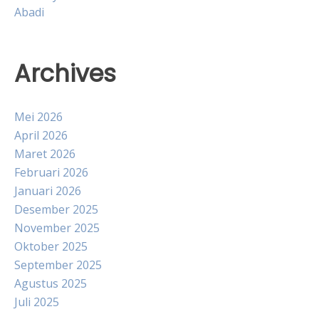
Abadi
Archives
Mei 2026
April 2026
Maret 2026
Februari 2026
Januari 2026
Desember 2025
November 2025
Oktober 2025
September 2025
Agustus 2025
Juli 2025