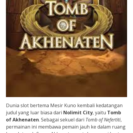
Dunia slot bertema Mesir Kuno kembali kedatangan
judul yang luar biasa dari
Nolimit City
, yaitu
Tomb
of Akhenaten
. Sebagai sekuel dari
Tomb of Nefertiti
,
permainan ini membawa pemain jauh ke dalam ruang