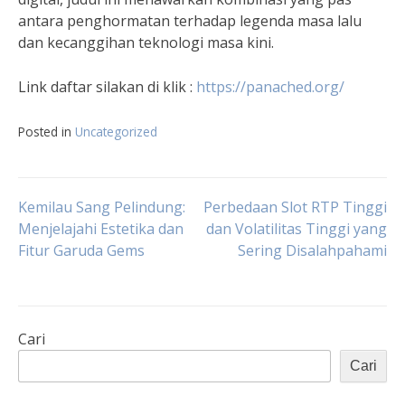
antara penghormatan terhadap legenda masa lalu
dan kecanggihan teknologi masa kini.
Link daftar silakan di klik :
https://panached.org/
Posted in
Uncategorized
Navigasi
Kemilau Sang Pelindung:
Perbedaan Slot RTP Tinggi
Menjelajahi Estetika dan
dan Volatilitas Tinggi yang
Fitur Garuda Gems
Sering Disalahpahami
pos
Cari
Cari