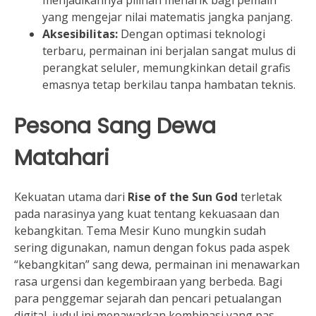
menjadikannya pilihan menarik bagi pemain
yang mengejar nilai matematis jangka panjang.
Aksesibilitas:
Dengan optimasi teknologi
terbaru, permainan ini berjalan sangat mulus di
perangkat seluler, memungkinkan detail grafis
emasnya tetap berkilau tanpa hambatan teknis.
Pesona Sang Dewa
Matahari
Kekuatan utama dari
Rise of the Sun God
terletak
pada narasinya yang kuat tentang kekuasaan dan
kebangkitan. Tema Mesir Kuno mungkin sudah
sering digunakan, namun dengan fokus pada aspek
“kebangkitan” sang dewa, permainan ini menawarkan
rasa urgensi dan kegembiraan yang berbeda. Bagi
para penggemar sejarah dan pencari petualangan
digital, judul ini menawarkan kombinasi yang pas