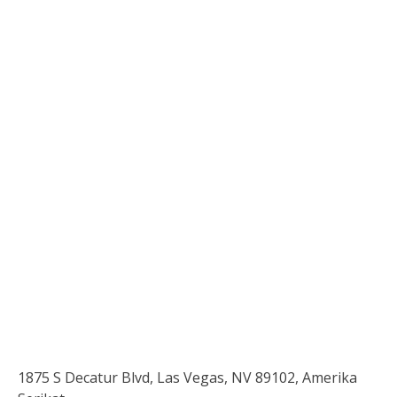
1875 S Decatur Blvd, Las Vegas, NV 89102, Amerika