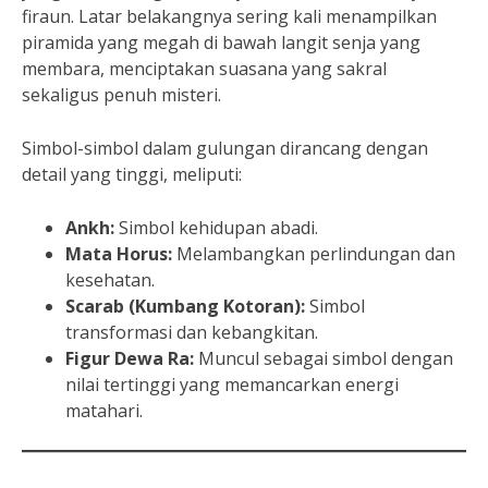
firaun. Latar belakangnya sering kali menampilkan
piramida yang megah di bawah langit senja yang
membara, menciptakan suasana yang sakral
sekaligus penuh misteri.
Simbol-simbol dalam gulungan dirancang dengan
detail yang tinggi, meliputi:
Ankh:
Simbol kehidupan abadi.
Mata Horus:
Melambangkan perlindungan dan
kesehatan.
Scarab (Kumbang Kotoran):
Simbol
transformasi dan kebangkitan.
Figur Dewa Ra:
Muncul sebagai simbol dengan
nilai tertinggi yang memancarkan energi
matahari.