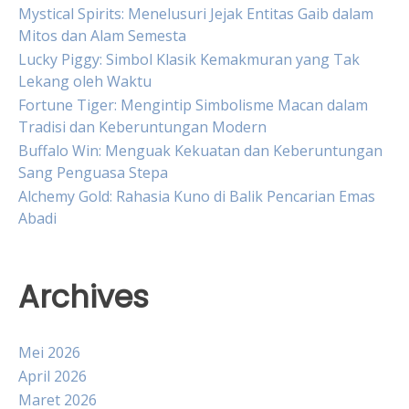
Mystical Spirits: Menelusuri Jejak Entitas Gaib dalam
Mitos dan Alam Semesta
Lucky Piggy: Simbol Klasik Kemakmuran yang Tak
Lekang oleh Waktu
Fortune Tiger: Mengintip Simbolisme Macan dalam
Tradisi dan Keberuntungan Modern
Buffalo Win: Menguak Kekuatan dan Keberuntungan
Sang Penguasa Stepa
Alchemy Gold: Rahasia Kuno di Balik Pencarian Emas
Abadi
Archives
Mei 2026
April 2026
Maret 2026