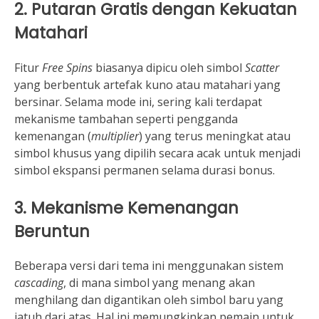
2. Putaran Gratis dengan Kekuatan
Matahari
Fitur
Free Spins
biasanya dipicu oleh simbol
Scatter
yang berbentuk artefak kuno atau matahari yang
bersinar. Selama mode ini, sering kali terdapat
mekanisme tambahan seperti pengganda
kemenangan (
multiplier
) yang terus meningkat atau
simbol khusus yang dipilih secara acak untuk menjadi
simbol ekspansi permanen selama durasi bonus.
3. Mekanisme Kemenangan
Beruntun
Beberapa versi dari tema ini menggunakan sistem
cascading
, di mana simbol yang menang akan
menghilang dan digantikan oleh simbol baru yang
jatuh dari atas. Hal ini memungkinkan pemain untuk