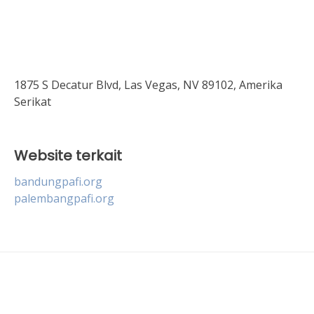
1875 S Decatur Blvd, Las Vegas, NV 89102, Amerika
Serikat
Website terkait
bandungpafi.org
palembangpafi.org