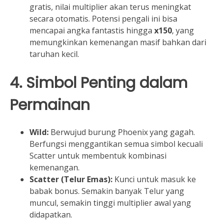
gratis, nilai multiplier akan terus meningkat
secara otomatis. Potensi pengali ini bisa
mencapai angka fantastis hingga
x150
, yang
memungkinkan kemenangan masif bahkan dari
taruhan kecil.
4. Simbol Penting dalam
Permainan
Wild:
Berwujud burung Phoenix yang gagah.
Berfungsi menggantikan semua simbol kecuali
Scatter untuk membentuk kombinasi
kemenangan.
Scatter (Telur Emas):
Kunci untuk masuk ke
babak bonus. Semakin banyak Telur yang
muncul, semakin tinggi multiplier awal yang
didapatkan.