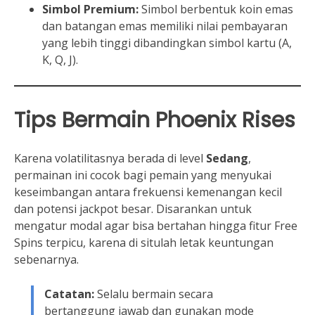
Simbol Premium:
Simbol berbentuk koin emas
dan batangan emas memiliki nilai pembayaran
yang lebih tinggi dibandingkan simbol kartu (A,
K, Q, J).
Tips Bermain Phoenix Rises
Karena volatilitasnya berada di level
Sedang
,
permainan ini cocok bagi pemain yang menyukai
keseimbangan antara frekuensi kemenangan kecil
dan potensi jackpot besar. Disarankan untuk
mengatur modal agar bisa bertahan hingga fitur Free
Spins terpicu, karena di situlah letak keuntungan
sebenarnya.
Catatan:
Selalu bermain secara
bertanggung jawab dan gunakan mode