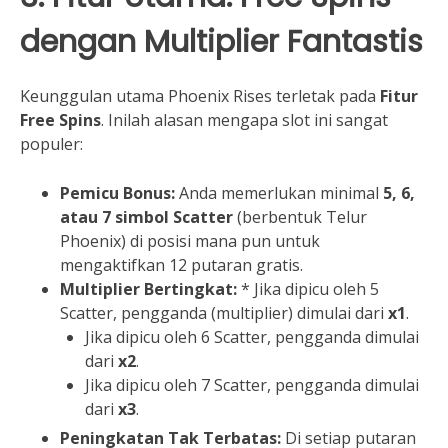
dengan Multiplier Fantastis
Keunggulan utama Phoenix Rises terletak pada
Fitur
Free Spins
. Inilah alasan mengapa slot ini sangat
populer:
Pemicu Bonus:
Anda memerlukan minimal
5, 6,
atau 7 simbol Scatter
(berbentuk Telur
Phoenix) di posisi mana pun untuk
mengaktifkan 12 putaran gratis.
Multiplier Bertingkat:
* Jika dipicu oleh 5
Scatter, pengganda (multiplier) dimulai dari
x1
.
Jika dipicu oleh 6 Scatter, pengganda dimulai
dari
x2
.
Jika dipicu oleh 7 Scatter, pengganda dimulai
dari
x3
.
Peningkatan Tak Terbatas:
Di setiap putaran