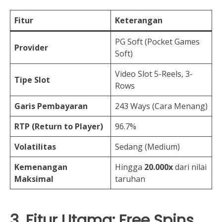
Fitur
Keterangan
PG Soft (Pocket Games
Provider
Soft)
Video Slot 5-Reels, 3-
Tipe Slot
Rows
Garis Pembayaran
243 Ways (Cara Menang)
RTP (Return to Player)
96.7%
Volatilitas
Sedang (Medium)
Kemenangan
Hingga
20.000x
dari nilai
Maksimal
taruhan
3. Fitur Utama: Free Spins