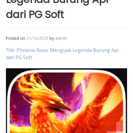
dari PG Soft
Posted on
21/12/2025
by
admin
Title :
Phoenix Rises: Menguak Legenda Burung Api
dari PG Soft