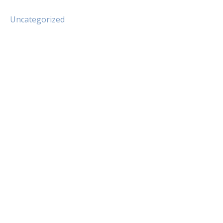
Uncategorized