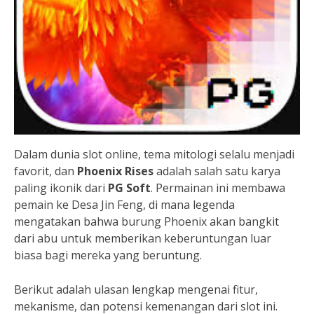
Dalam dunia slot online, tema mitologi selalu menjadi
favorit, dan
Phoenix Rises
adalah salah satu karya
paling ikonik dari
PG Soft
. Permainan ini membawa
pemain ke Desa Jin Feng, di mana legenda
mengatakan bahwa burung Phoenix akan bangkit
dari abu untuk memberikan keberuntungan luar
biasa bagi mereka yang beruntung.
Berikut adalah ulasan lengkap mengenai fitur,
mekanisme, dan potensi kemenangan dari slot ini.