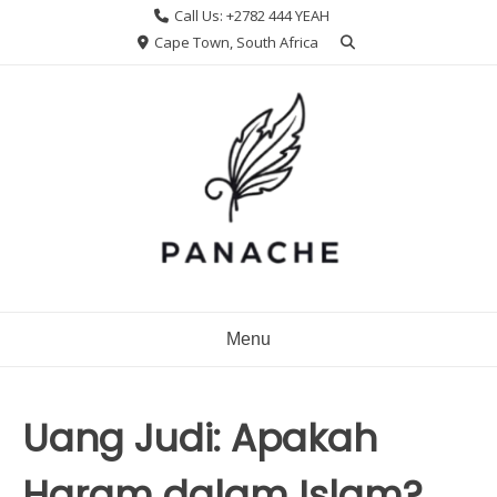
Skip
Call Us: +2782 444 YEAH
to
Cape Town, South Africa
content
Menu
Uang Judi: Apakah
Haram dalam Islam?