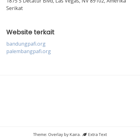
1875 S Decatur Blvd, Las Vegas, NV 89102, Amerika
Serikat
Website terkait
bandungpafi.org
palembangpafi.org
Theme: Overlay by
Kaira
.
Extra Text