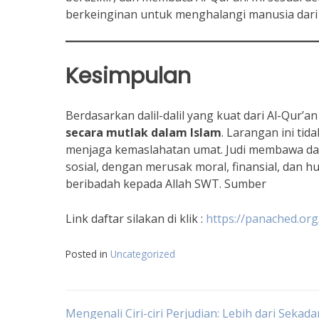
berkeinginan untuk menghalangi manusia dari 
Kesimpulan
Berdasarkan dalil-dalil yang kuat dari Al-Qur’
secara mutlak dalam Islam
. Larangan ini ti
menjaga kemaslahatan umat. Judi membawa dam
sosial, dengan merusak moral, finansial, dan 
beribadah kepada Allah SWT. Sumber
Link daftar silakan di klik :
https://panached.org
Posted in
Uncategorized
Mengenali Ciri-ciri Perjudian: Lebih dari Sekada