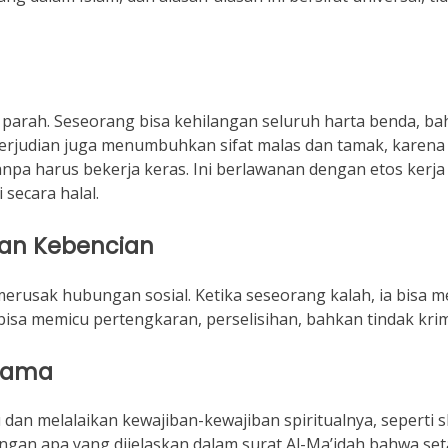
 parah. Seseorang bisa kehilangan seluruh harta benda, b
. Perjudian juga menumbuhkan sifat malas dan tamak, karena
a harus bekerja keras. Ini berlawanan dengan etos kerja
secara halal.
an Kebencian
rusak hubungan sosial. Ketika seseorang kalah, ia bisa m
isa memicu pertengkaran, perselisihan, bahkan tindak krim
Agama
dan melalaikan kewajiban-kewajiban spiritualnya, seperti s
dengan apa yang dijelaskan dalam surat Al-Ma’idah bahwa se