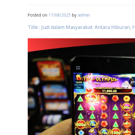
Posted on
17/08/2025
by
admin
Title : Judi dalam Masyarakat: Antara Hiburan,