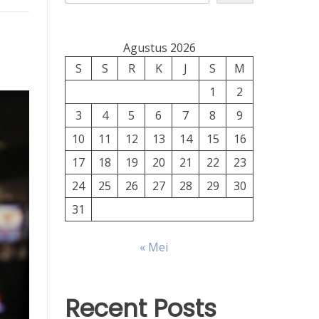
Agustus 2026
S
S
R
K
J
S
M
1
2
3
4
5
6
7
8
9
10
11
12
13
14
15
16
17
18
19
20
21
22
23
24
25
26
27
28
29
30
31
« Mei
Recent Posts