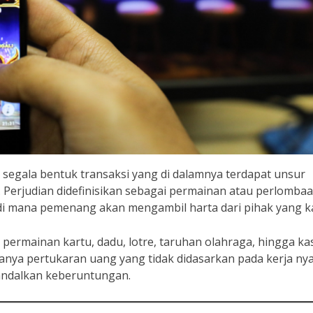
 segala bentuk transaksi yang di dalamnya terdapat unsur
). Perjudian didefinisikan sebagai permainan atau perlomba
di mana pemenang akan mengambil harta dari pihak yang ka
permainan kartu, dadu, lotre, taruhan olahraga, hingga ka
adanya pertukaran uang yang tidak didasarkan pada kerja ny
andalkan keberuntungan.