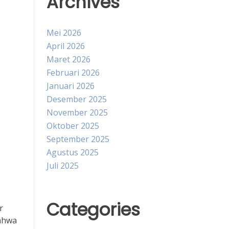
Archives
Mei 2026
April 2026
Maret 2026
Februari 2026
Januari 2026
Desember 2025
November 2025
Oktober 2025
September 2025
Agustus 2025
Juli 2025
Categories
r
bahwa