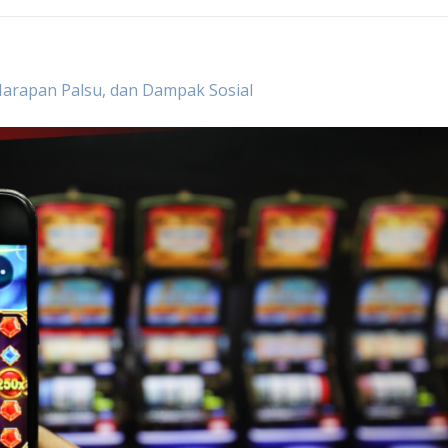
 Harapan Palsu, dan Dampak Sosial