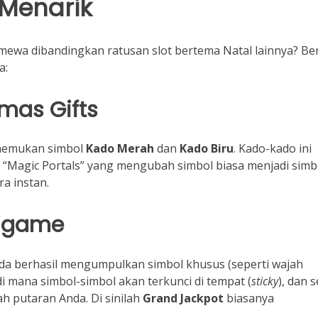
 Menarik
ewa dibandingkan ratusan slot bertema Natal lainnya? Ber
a:
tmas Gifts
enemukan simbol
Kado Merah
dan
Kado Biru
. Kado-kado ini
“Magic Portals” yang mengubah simbol biasa menjadi simb
ra instan.
nigame
nda berhasil mengumpulkan simbol khusus (seperti wajah
i mana simbol-simbol akan terkunci di tempat (
sticky
), dan s
h putaran Anda. Di sinilah
Grand Jackpot
biasanya