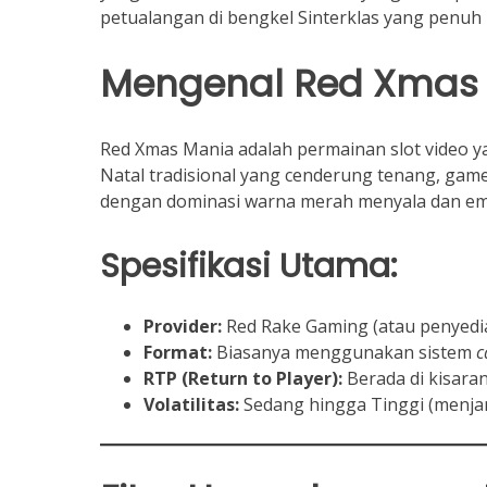
petualangan di bengkel Sinterklas yang penuh 
Mengenal Red Xmas
Red Xmas Mania adalah permainan slot video
Natal tradisional yang cenderung tenang, game
dengan dominasi warna merah menyala dan e
Spesifikasi Utama:
Provider:
Red Rake Gaming (atau penyedia
Format:
Biasanya menggunakan sistem
c
RTP (Return to Player):
Berada di kisara
Volatilitas:
Sedang hingga Tinggi (menja