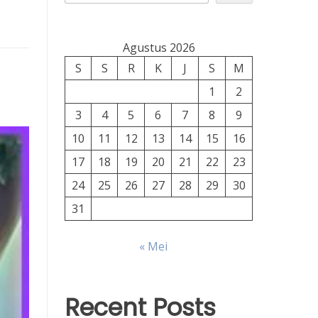
Agustus 2026
S
S
R
K
J
S
M
1
2
3
4
5
6
7
8
9
10
11
12
13
14
15
16
17
18
19
20
21
22
23
24
25
26
27
28
29
30
31
« Mei
Recent Posts