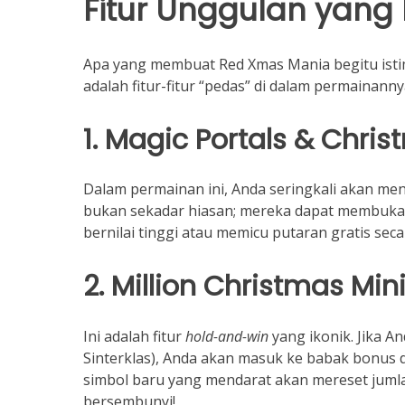
Fitur Unggulan yang
Apa yang membuat Red Xmas Mania begitu istim
adalah fitur-fitur “pedas” di dalam permainanny
1. Magic Portals & Chris
Dalam permainan ini, Anda seringkali akan m
bukan sekadar hiasan; mereka dapat membuka 
bernilai tinggi atau memicu putaran gratis seca
2. Million Christmas Mi
Ini adalah fitur
hold-and-win
yang ikonik. Jika A
Sinterklas), Anda akan masuk ke babak bonus d
simbol baru yang mendarat akan mereset jumla
bersembunyi!