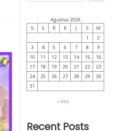
Agustus 2026
S
S
R
K
J
S
M
1
2
3
4
5
6
7
8
9
10
11
12
13
14
15
16
17
18
19
20
21
22
23
24
25
26
27
28
29
30
31
« Mei
Recent Posts