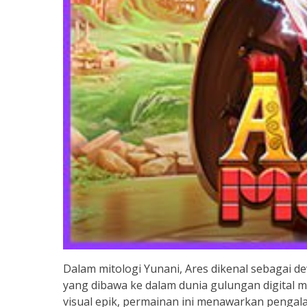
Dalam mitologi Yunani, Ares dikenal sebagai d
yang dibawa ke dalam dunia gulungan digital me
visual epik, permainan ini menawarkan penga