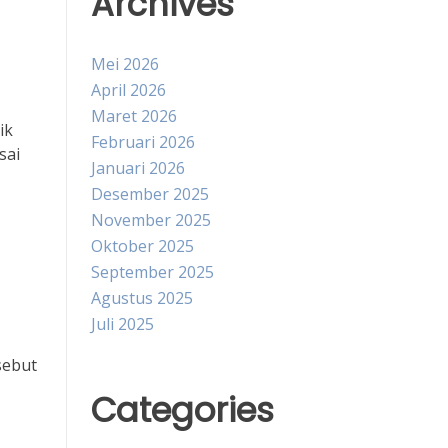
Archives
Mei 2026
April 2026
Maret 2026
ik
Februari 2026
sai
Januari 2026
Desember 2025
November 2025
Oktober 2025
September 2025
Agustus 2025
Juli 2025
sebut
Categories