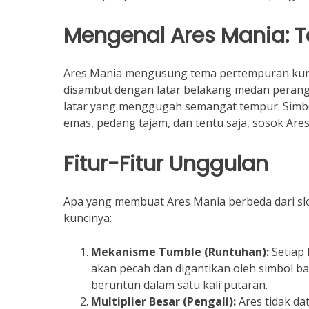
Mengenal Ares Mania: 
Ares Mania mengusung tema pertempuran kun
disambut dengan latar belakang medan perang,
latar yang menggugah semangat tempur. Simbol
emas, pedang tajam, dan tentu saja, sosok Ares
Fitur-Fitur Unggulan
Apa yang membuat Ares Mania berbeda dari slot
kuncinya:
Mekanisme Tumble (Runtuhan):
Setiap 
akan pecah dan digantikan oleh simbol b
beruntun dalam satu kali putaran.
Multiplier Besar (Pengali):
Ares tidak da