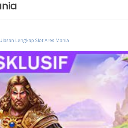
ania
Ulasan Lengkap Slot Ares Mania