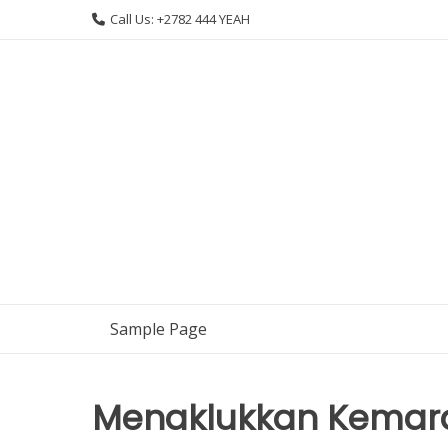
Skip
Call Us: +2782 444 YEAH
to
content
Sample Page
Menaklukkan Kemara