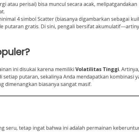
rgi atau perisai) bisa muncul secara acak, melipatgandakan
t.
imal 4 simbol Scatter (biasanya digambarkan sebagai kuil
 putaran gratis. Di sini, pengali bersifat akumulatif—artiny
puler?
nan ini disukai karena memiliki
Volatilitas Tinggi
. Artinya
 setiap putaran, sekalinya Anda mendapatkan kombinasi 
ang dimenangkan biasanya sangat masif.
 seru, tetap ingat bahwa ini adalah permainan keberuntu