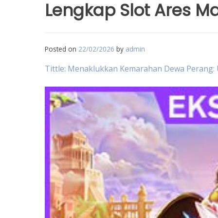
Lengkap Slot Ares M
Posted on
22/02/2026
by
admin
Tittle: Menaklukkan Kemarahan Dewa Perang: 