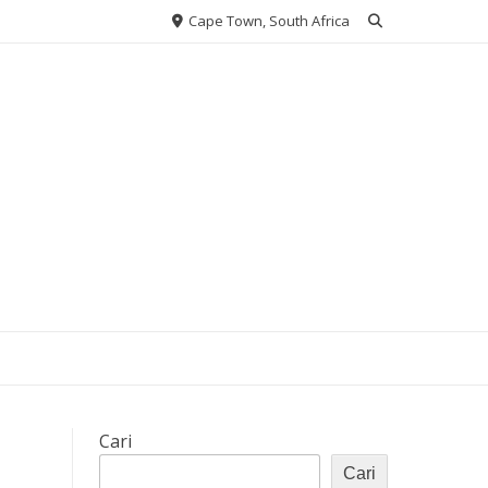
Cape Town, South Africa
Cari
Cari