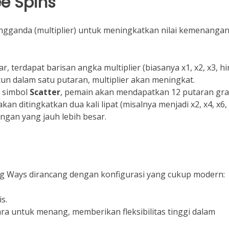
ee Spins
ngganda (multiplier) untuk meningkatkan nilai kemenanga
ar, terdapat barisan angka multiplier (biasanya x1, x2, x3, h
tun dalam satu putaran, multiplier akan meningkat.
 simbol
Scatter
, pemain akan mendapatkan 12 putaran grat
akan ditingkatkan dua kali lipat (misalnya menjadi x2, x4, x6,
gan yang jauh lebih besar.
ng Ways dirancang dengan konfigurasi yang cukup modern:
s.
ra untuk menang, memberikan fleksibilitas tinggi dalam