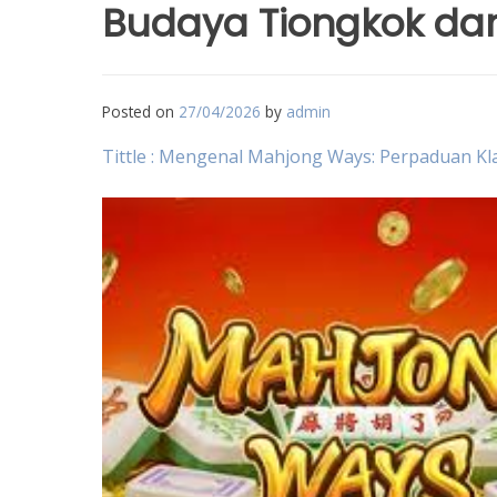
Budaya Tiongkok dan
Posted on
27/04/2026
by
admin
Tittle : Mengenal Mahjong Ways: Perpaduan Kl