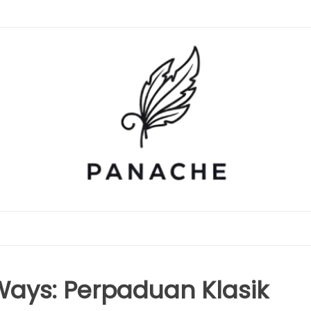
ays: Perpaduan Klasik