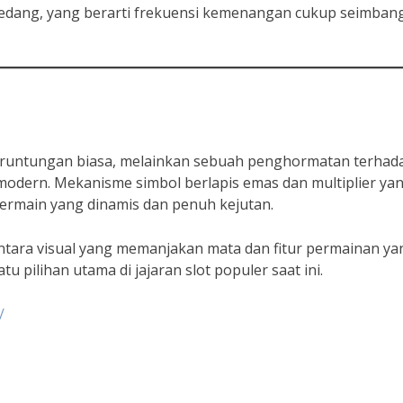
edang, yang berarti frekuensi kemenangan cukup seimban
runtungan biasa, melainkan sebuah penghormatan terhad
modern. Mekanisme simbol berlapis emas dan multiplier ya
rmain yang dinamis dan penuh kejutan.
ntara visual yang memanjakan mata dan fitur permainan ya
u pilihan utama di jajaran slot populer saat ini.
/