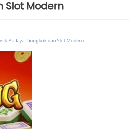
 Slot Modern
asik Budaya Tiongkok dan Slot Modern