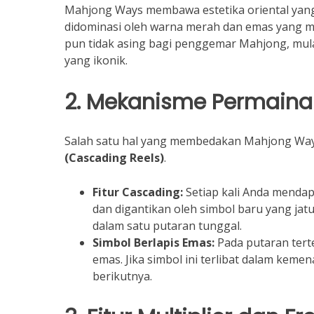
Mahjong Ways membawa estetika oriental yang 
didominasi oleh warna merah dan emas yang 
pun tidak asing bagi penggemar Mahjong, mulai
yang ikonik.
2. Mekanisme Permain
Salah satu hal yang membedakan Mahjong Ways 
(Cascading Reels)
.
Fitur Cascading:
Setiap kali Anda menda
dan digantikan oleh simbol baru yang ja
dalam satu putaran tunggal.
Simbol Berlapis Emas:
Pada putaran terte
emas. Jika simbol ini terlibat dalam kem
berikutnya.