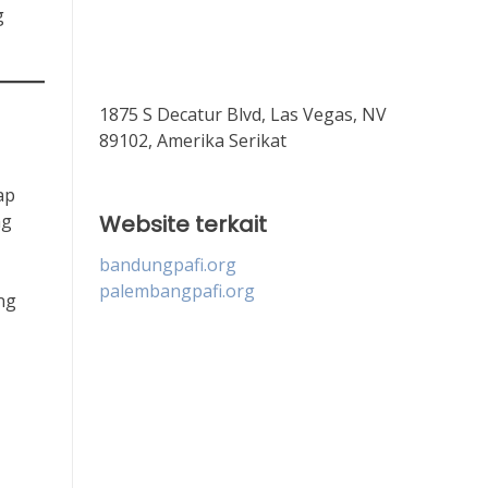
g
1875 S Decatur Blvd, Las Vegas, NV
89102, Amerika Serikat
ap
Website terkait
ng
bandungpafi.org
palembangpafi.org
ng