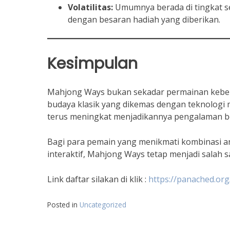
Volatilitas:
Umumnya berada di tingkat s
dengan besaran hadiah yang diberikan.
Kesimpulan
Mahjong Ways bukan sekadar permainan kebe
budaya klasik yang dikemas dengan teknologi 
terus meningkat menjadikannya pengalaman be
Bagi para pemain yang menikmati kombinasi a
interaktif, Mahjong Ways tetap menjadi salah sat
Link daftar silakan di klik :
https://panached.org
Posted in
Uncategorized