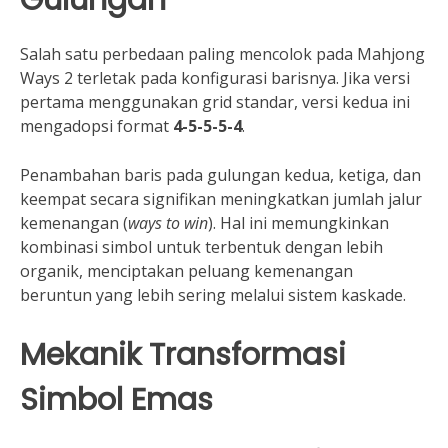
Salah satu perbedaan paling mencolok pada Mahjong
Ways 2 terletak pada konfigurasi barisnya. Jika versi
pertama menggunakan grid standar, versi kedua ini
mengadopsi format
4-5-5-5-4
.
Penambahan baris pada gulungan kedua, ketiga, dan
keempat secara signifikan meningkatkan jumlah jalur
kemenangan (
ways to win
). Hal ini memungkinkan
kombinasi simbol untuk terbentuk dengan lebih
organik, menciptakan peluang kemenangan
beruntun yang lebih sering melalui sistem kaskade.
Mekanik Transformasi
Simbol Emas