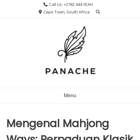
Skip
Call Us: +2782 444 YEAH
to
Cape Town, South Africa
content
Menu
Mengenal Mahjong
Ways: Perpaduan Klasik