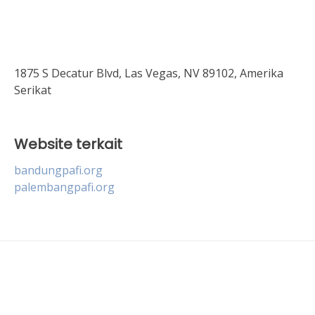
1875 S Decatur Blvd, Las Vegas, NV 89102, Amerika
Serikat
Website terkait
bandungpafi.org
palembangpafi.org