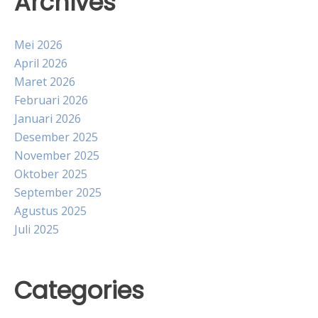
Archives
Mei 2026
April 2026
Maret 2026
Februari 2026
Januari 2026
Desember 2025
November 2025
Oktober 2025
September 2025
Agustus 2025
Juli 2025
Categories