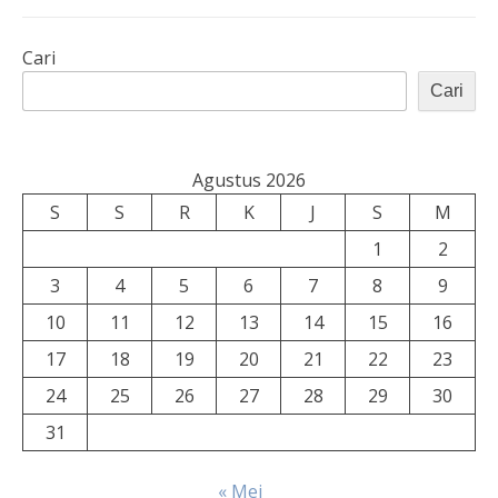
Cari
Cari
Agustus 2026
S
S
R
K
J
S
M
1
2
3
4
5
6
7
8
9
10
11
12
13
14
15
16
17
18
19
20
21
22
23
24
25
26
27
28
29
30
31
« Mei