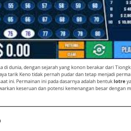
a di dunia, dengan sejarah yang konon berakar dari Tiong
aya tarik Keno tidak pernah pudar dan tetap menjadi perma
aat ini. Permainan ini pada dasarnya adalah bentuk
lotre
y
awarkan keseruan dan potensi kemenangan besar dengan m
o