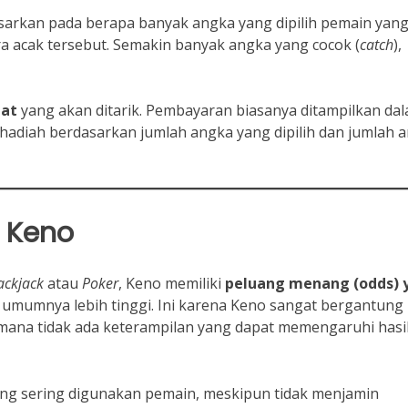
arkan pada berapa banyak angka yang dipilih pemain yan
a acak tersebut. Semakin banyak angka yang cocok (
catch
),
pat
yang akan ditarik. Pembayaran biasanya ditampilkan da
adiah berdasarkan jumlah angka yang dipilih dan jumlah 
i Keno
ackjack
atau
Poker
, Keno memiliki
peluang menang (odds) 
 umumnya lebih tinggi. Ini karena Keno sangat bergantung
di mana tidak ada keterampilan yang dapat memengaruhi hasi
ang sering digunakan pemain, meskipun tidak menjamin