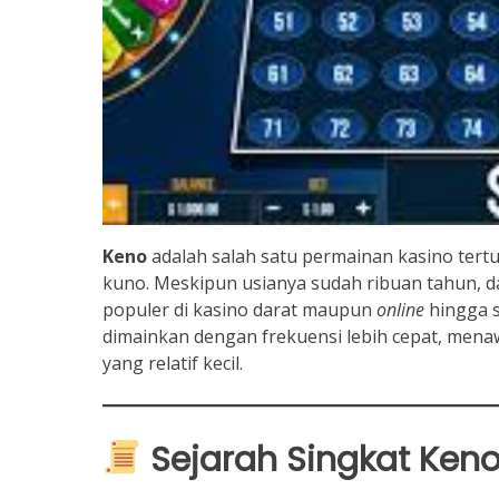
Keno
adalah salah satu permainan kasino tertu
kuno. Meskipun usianya sudah ribuan tahun, d
populer di kasino darat maupun
online
hingga s
dimainkan dengan frekuensi lebih cepat, men
yang relatif kecil.
Sejarah Singkat Ken