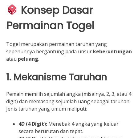
Konsep Dasar
Permainan Togel
Togel merupakan permainan taruhan yang
sepenuhnya bergantung pada unsur
keberuntungan
atau
peluang
.
1. Mekanisme Taruhan
Pemain memilih sejumlah angka (misalnya, 2, 3, atau 4
digit) dan memasang sejumlah uang sebagai taruhan.
Jenis taruhan yang umum meliputi:
4D (4 Digit):
Menebak 4 angka yang keluar
secara berurutan dan tepat.