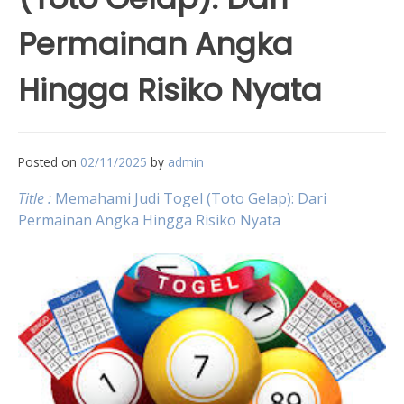
Permainan Angka
Hingga Risiko Nyata
Posted on
02/11/2025
by
admin
Title :
Memahami Judi Togel (Toto Gelap): Dari
Permainan Angka Hingga Risiko Nyata