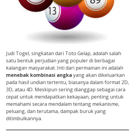
Judi Togel, singkatan dari Toto Gelap, adalah salah
satu bentuk perjudian yang populer di berbagai
kalangan masyarakat. Inti dari permainan ini adalah
menebak kombinasi angka
yang akan dikeluarkan
pada hasil undian tertentu, biasanya dalam format 2D,
3D, atau 4D. Meskipun sering dianggap sebagai cara
cepat untuk mendapatkan kekayaan, penting untuk
memahami secara mendalam tentang mekanisme,
peluang, dan terutama, dampak buruk yang
ditimbulkannya.