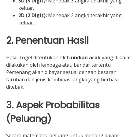
3D (3 Digit):
Menebak 3 angka terakhir yang
keluar.
2D (2 Digit):
Menebak 2 angka terakhir yang
keluar.
2. Penentuan Hasil
Hasil Togel ditentukan oleh
undian acak
yang diklaim
dilakukan oleh lembaga atau bandar tertentu.
Pemenang akan dibayar sesuai dengan besaran
taruhan dan jenis kombinasi angka yang berhasil
ditebak.
3. Aspek Probabilitas
(Peluang)
Secara matematis, peluang untuk menang dalam