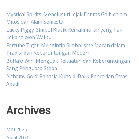
Mystical Spirits: Menelusuri Jejak Entitas Gaib dalam
Mitos dan Alam Semesta
Lucky Piggy: Simbol Klasik Kemakmuran yang Tak
Lekang oleh Waktu
Fortune Tiger: Mengintip Simbolisme Macan dalam
Tradisi dan Keberuntungan Modern
Buffalo Win: Menguak Kekuatan dan Keberuntungan
Sang Penguasa Stepa
Alchemy Gold: Rahasia Kuno di Balik Pencarian Emas
Abadi
Archives
Mei 2026
April 2026