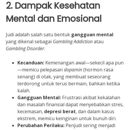
2. Dampak Kesehatan
Mental dan Emosional
Judi adalah salah satu bentuk
gangguan mental
yang dikenal sebagai
Gambling Addiction
atau
Gambling Disorder
.
Kecanduan:
Kemenangan awal—sekecil apa pun
—memicu pelepasan
dopamin
(hormon rasa
senang) di otak, yang membuat seseorang
terdorong untuk terus bermain, bahkan ketika
kalah.
Gangguan Mental:
Frustrasi akibat kekalahan
dan masalah finansial dapat menyebabkan stres,
kecemasan,
depresi berat
, dan dalam kasus
ekstrem, memicu keinginan untuk bunuh diri.
Perubahan Perilaku:
Penjudi sering menjadi