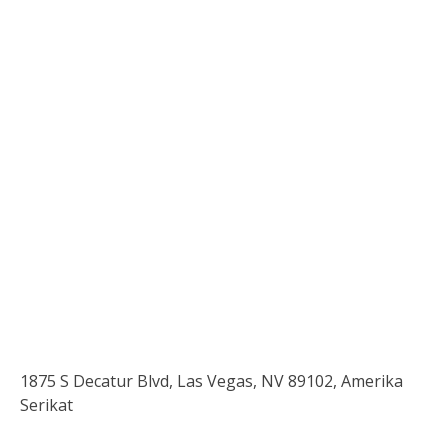
1875 S Decatur Blvd, Las Vegas, NV 89102, Amerika
Serikat