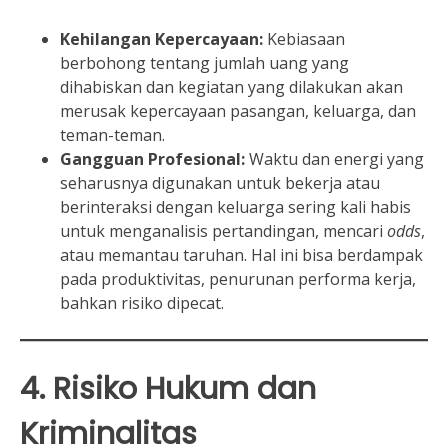
Kehilangan Kepercayaan:
Kebiasaan
berbohong tentang jumlah uang yang
dihabiskan dan kegiatan yang dilakukan akan
merusak kepercayaan pasangan, keluarga, dan
teman-teman.
Gangguan Profesional:
Waktu dan energi yang
seharusnya digunakan untuk bekerja atau
berinteraksi dengan keluarga sering kali habis
untuk menganalisis pertandingan, mencari
odds
,
atau memantau taruhan. Hal ini bisa berdampak
pada produktivitas, penurunan performa kerja,
bahkan risiko dipecat.
4. Risiko Hukum dan
Kriminalitas