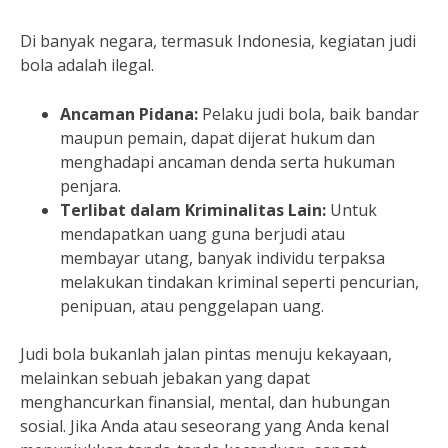
Di banyak negara, termasuk Indonesia, kegiatan judi
bola adalah ilegal.
Ancaman Pidana:
Pelaku judi bola, baik bandar
maupun pemain, dapat dijerat hukum dan
menghadapi ancaman denda serta hukuman
penjara.
Terlibat dalam Kriminalitas Lain:
Untuk
mendapatkan uang guna berjudi atau
membayar utang, banyak individu terpaksa
melakukan tindakan kriminal seperti pencurian,
penipuan, atau penggelapan uang.
Judi bola bukanlah jalan pintas menuju kekayaan,
melainkan sebuah jebakan yang dapat
menghancurkan finansial, mental, dan hubungan
sosial. Jika Anda atau seseorang yang Anda kenal