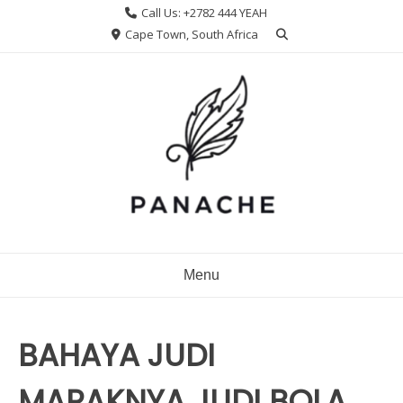
Skip
Call Us: +2782 444 YEAH
to
Cape Town, South Africa
content
Menu
BAHAYA JUDI
MARAKNYA JUDI BOLA