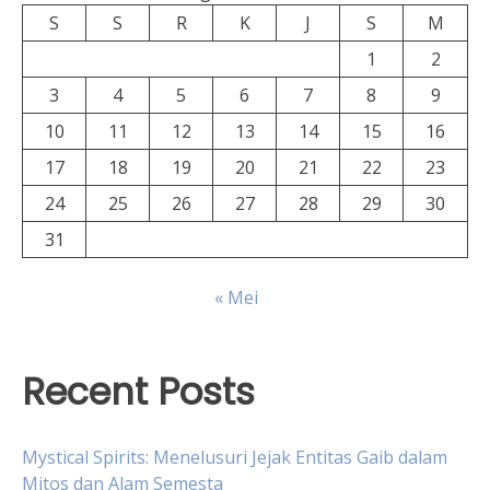
S
S
R
K
J
S
M
1
2
3
4
5
6
7
8
9
10
11
12
13
14
15
16
17
18
19
20
21
22
23
24
25
26
27
28
29
30
31
« Mei
Recent Posts
Mystical Spirits: Menelusuri Jejak Entitas Gaib dalam
Mitos dan Alam Semesta