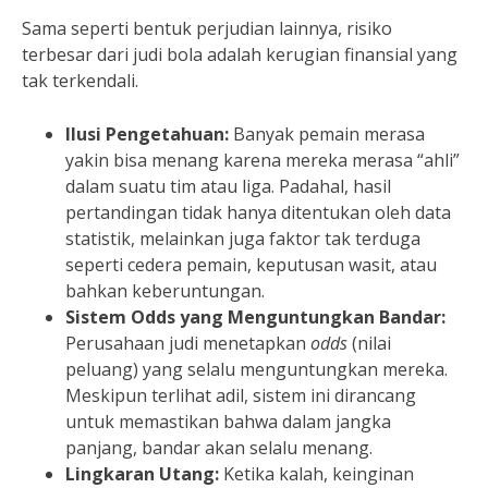
Sama seperti bentuk perjudian lainnya, risiko
terbesar dari judi bola adalah kerugian finansial yang
tak terkendali.
Ilusi Pengetahuan:
Banyak pemain merasa
yakin bisa menang karena mereka merasa “ahli”
dalam suatu tim atau liga. Padahal, hasil
pertandingan tidak hanya ditentukan oleh data
statistik, melainkan juga faktor tak terduga
seperti cedera pemain, keputusan wasit, atau
bahkan keberuntungan.
Sistem Odds yang Menguntungkan Bandar:
Perusahaan judi menetapkan
odds
(nilai
peluang) yang selalu menguntungkan mereka.
Meskipun terlihat adil, sistem ini dirancang
untuk memastikan bahwa dalam jangka
panjang, bandar akan selalu menang.
Lingkaran Utang:
Ketika kalah, keinginan