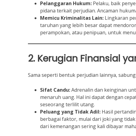
Pelanggaran Hukum:
Pelaku, baik penye
pidana terkait perjudian. Ancaman hukum
Memicu Kriminalitas Lain:
Lingkaran perj
taruhan yang lebih besar dapat mendoron
perampokan, atau penipuan, untuk menu
2. Kerugian Finansial 
Sama seperti bentuk perjudian lainnya, sabun
Sifat Candu:
Adrenalin dan keinginan u
menaruh uang. Hal ini dapat dengan cep
seseorang terlilit utang.
Peluang yang Tidak Adil:
Hasil pertandin
berbagai faktor, mulai dari joki yang tid
dari kemenangan sering kali dibayar mah