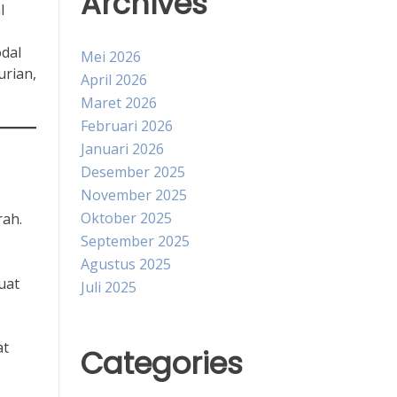
Archives
l
odal
Mei 2026
urian,
April 2026
Maret 2026
Februari 2026
Januari 2026
Desember 2025
November 2025
Oktober 2025
rah.
September 2025
Agustus 2025
uat
Juli 2025
at
Categories