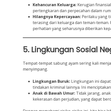
Kehancuran Keluarga:
Kerugian finansia
pertengkaran dan perpecahan dalam rum
Hilangnya Kepercayaan:
Perilaku yang t
terasing dari keluarga dan teman-teman.
perhatian yang seharusnya diberikan kep
5. Lingkungan Sosial Ne
Tempat-tempat sabung ayam sering kali menjadi
menyimpang.
Lingkungan Buruk:
Lingkungan ini dapa
tindakan kriminal lainnya. Ini menciptakan
Anak di Bawah Umur:
Tidak jarang, anak
kekerasan dan perjudian, yang dapat be