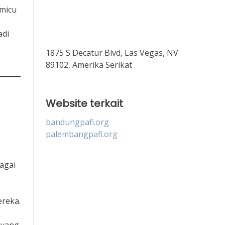
emicu
adi
1875 S Decatur Blvd, Las Vegas, NV
89102, Amerika Serikat
Website terkait
bandungpafi.org
palembangpafi.org
agai
reka.