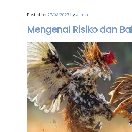
Posted on
27/08/2025
by
admin
Mengenal Risiko dan B