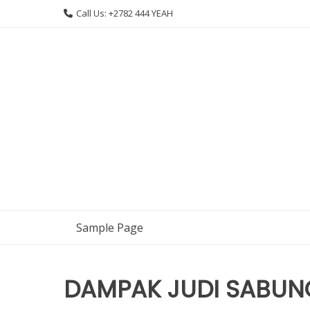
Skip
Call Us: +2782 444 YEAH
to
content
Sample Page
DAMPAK JUDI SABUN