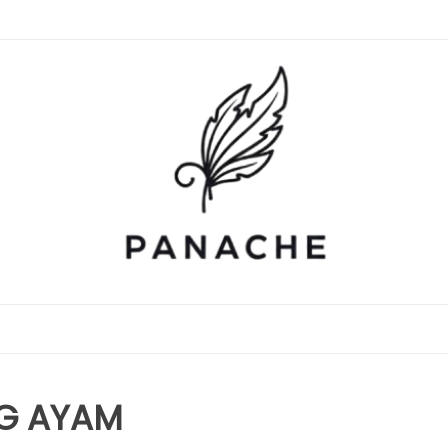
G AYAM