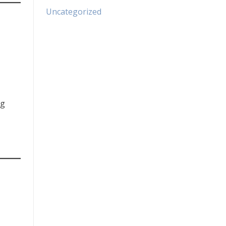
Uncategorized
ng