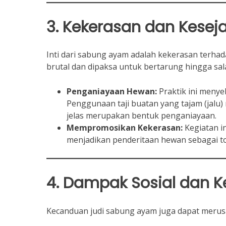
3. Kekerasan dan Kese
Inti dari sabung ayam adalah kekerasan terhad
brutal dan dipaksa untuk bertarung hingga sal
Penganiayaan Hewan:
Praktik ini menye
Penggunaan taji buatan yang tajam (jalu)
jelas merupakan bentuk penganiayaan.
Mempromosikan Kekerasan:
Kegiatan i
menjadikan penderitaan hewan sebagai t
4. Dampak Sosial dan K
Kecanduan judi sabung ayam juga dapat merusa