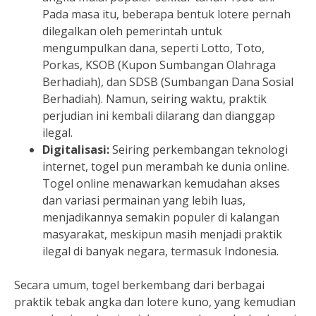
Pada masa itu, beberapa bentuk lotere pernah
dilegalkan oleh pemerintah untuk
mengumpulkan dana, seperti Lotto, Toto,
Porkas, KSOB (Kupon Sumbangan Olahraga
Berhadiah), dan SDSB (Sumbangan Dana Sosial
Berhadiah). Namun, seiring waktu, praktik
perjudian ini kembali dilarang dan dianggap
ilegal.
Digitalisasi:
Seiring perkembangan teknologi
internet, togel pun merambah ke dunia online.
Togel online menawarkan kemudahan akses
dan variasi permainan yang lebih luas,
menjadikannya semakin populer di kalangan
masyarakat, meskipun masih menjadi praktik
ilegal di banyak negara, termasuk Indonesia.
Secara umum, togel berkembang dari berbagai
praktik tebak angka dan lotere kuno, yang kemudian