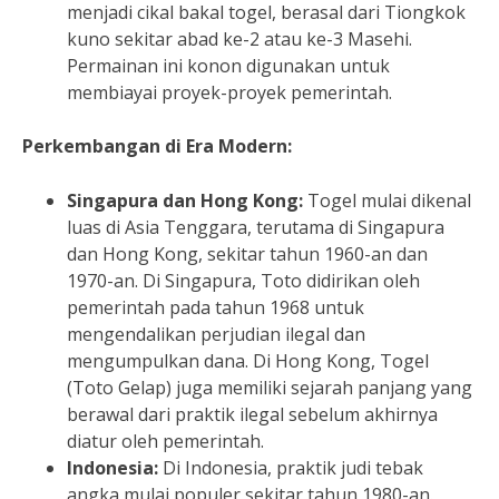
menjadi cikal bakal togel, berasal dari Tiongkok
kuno sekitar abad ke-2 atau ke-3 Masehi.
Permainan ini konon digunakan untuk
membiayai proyek-proyek pemerintah.
Perkembangan di Era Modern:
Singapura dan Hong Kong:
Togel mulai dikenal
luas di Asia Tenggara, terutama di Singapura
dan Hong Kong, sekitar tahun 1960-an dan
1970-an. Di Singapura, Toto didirikan oleh
pemerintah pada tahun 1968 untuk
mengendalikan perjudian ilegal dan
mengumpulkan dana. Di Hong Kong, Togel
(Toto Gelap) juga memiliki sejarah panjang yang
berawal dari praktik ilegal sebelum akhirnya
diatur oleh pemerintah.
Indonesia:
Di Indonesia, praktik judi tebak
angka mulai populer sekitar tahun 1980-an.