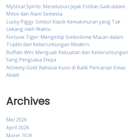
Mystical Spirits: Menelusuri Jejak Entitas Gaib dalam
Mitos dan Alam Semesta
Lucky Piggy: Simbol Klasik Kemakmuran yang Tak
Lekang oleh Waktu
Fortune Tiger: Mengintip Simbolisme Macan dalam
Tradisi dan Keberuntungan Modern
Buffalo Win: Menguak Kekuatan dan Keberuntungan
Sang Penguasa Stepa
Alchemy Gold: Rahasia Kuno di Balik Pencarian Emas
Abadi
Archives
Mei 2026
April 2026
Maret 2026