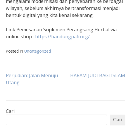
mengalami modernisasi dan penyebaran ke berbagai
wilayah, sebelum akhirnya bertransformasi menjadi
bentuk digital yang kita kenal sekarang.
Link Pemesanan Suplemen Perangsang Herbal via
online shop :
https://
bandungpafi
.org/
Posted in
Uncategorized
Navigasi
Perjudian: Jalan Menuju
HARAM JUDI BAGI ISLAM
Utang
pos
Cari
Cari