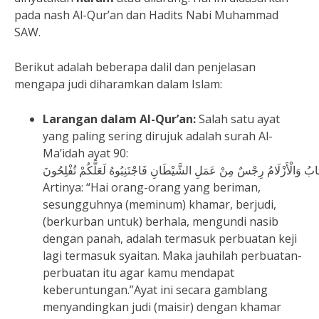
pada nash Al-Qur’an dan Hadits Nabi Muhammad
SAW.
Berikut adalah beberapa dalil dan penjelasan
mengapa judi diharamkan dalam Islam:
Larangan dalam Al-Qur’an:
Salah satu ayat
yang paling sering dirujuk adalah surah Al-
Ma’idah ayat 90:
ْأَنْصَابُ وَالْأَزْلَامُ رِجْسٌ مِنْ عَمَلِ الشَّيْطَانِ فَاجْتَنِبُوهُ لَعَلَّكُمْ تُفْلِحُونَ
Artinya: “Hai orang-orang yang beriman,
sesungguhnya (meminum) khamar, berjudi,
(berkurban untuk) berhala, mengundi nasib
dengan panah, adalah termasuk perbuatan keji
lagi termasuk syaitan. Maka jauhilah perbuatan-
perbuatan itu agar kamu mendapat
keberuntungan.”Ayat ini secara gamblang
menyandingkan judi (maisir) dengan khamar