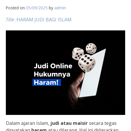
Posted on
05/09/2025
by
admin
Title :
HARAM JUDI BAGI ISLAM
Dalam ajaran Islam,
judi atau maisir
secara tegas
dinyatakan
haram
atau dilarang. Hal ini didasarkan