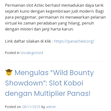
Permainan slot Aztec berhasil memadukan daya tarik
sejarah kuno dengan kegembiraan judi modern. Bagi
para penggemar, permainan ini menawarkan pelarian
virtual ke zaman peradaban yang hilang, penuh
dengan misteri dan janji harta karun.
Link daftar silakan di klik :
https://panached.org
/
Posted in
Uncategorized
Mengulas “Wild Bounty
Showdown”: Slot Koboi
dengan Multiplier Panas!
Posted on
28/11/2025
by
admin