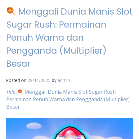
Menggali Dunia Manis Slot
Sugar Rush: Permainan
Penuh Warna dan
Pengganda (Multiplier)
Besar
Posted on
28/11/2025
by
admin
Title :
Menggali Dunia Manis Slot Sugar Rush:
Permainan Penuh Warna dan Pengganda (Multiplier)
Besar