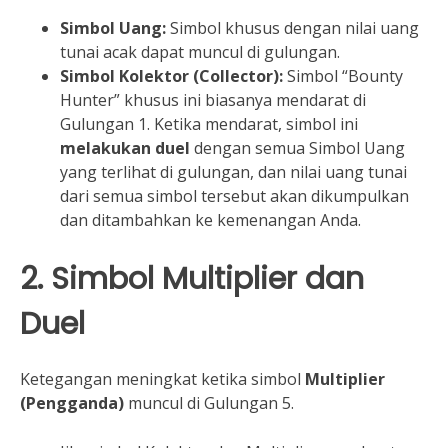
Simbol Uang:
Simbol khusus dengan nilai uang
tunai acak dapat muncul di gulungan.
Simbol Kolektor (Collector):
Simbol “Bounty
Hunter” khusus ini biasanya mendarat di
Gulungan 1. Ketika mendarat, simbol ini
melakukan duel
dengan semua Simbol Uang
yang terlihat di gulungan, dan nilai uang tunai
dari semua simbol tersebut akan dikumpulkan
dan ditambahkan ke kemenangan Anda.
2. Simbol Multiplier dan
Duel
Ketegangan meningkat ketika simbol
Multiplier
(Pengganda)
muncul di Gulungan 5.