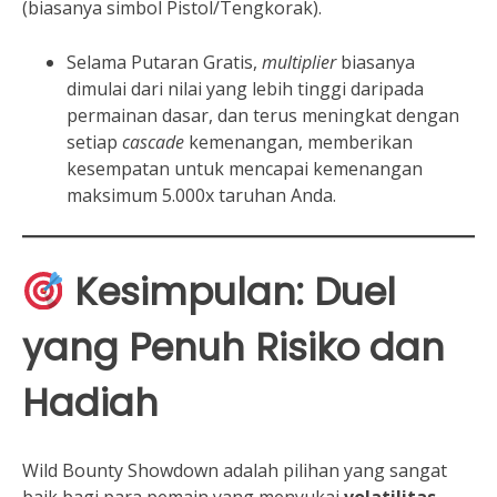
(biasanya simbol Pistol/Tengkorak).
Selama Putaran Gratis,
multiplier
biasanya
dimulai dari nilai yang lebih tinggi daripada
permainan dasar, dan terus meningkat dengan
setiap
cascade
kemenangan, memberikan
kesempatan untuk mencapai kemenangan
maksimum 5.000x taruhan Anda.
Kesimpulan: Duel
yang Penuh Risiko dan
Hadiah
Wild Bounty Showdown adalah pilihan yang sangat
baik bagi para pemain yang menyukai
volatilitas