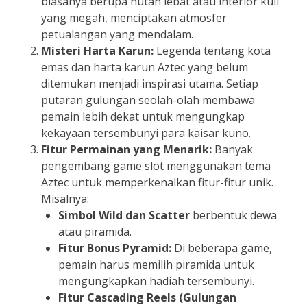
biasanya berupa hutan lebat atau interior kuil
yang megah, menciptakan atmosfer
petualangan yang mendalam.
Misteri Harta Karun:
Legenda tentang kota
emas dan harta karun Aztec yang belum
ditemukan menjadi inspirasi utama. Setiap
putaran gulungan seolah-olah membawa
pemain lebih dekat untuk mengungkap
kekayaan tersembunyi para kaisar kuno.
Fitur Permainan yang Menarik:
Banyak
pengembang game slot menggunakan tema
Aztec untuk memperkenalkan fitur-fitur unik.
Misalnya:
Simbol Wild dan Scatter
berbentuk dewa
atau piramida.
Fitur Bonus Pyramid:
Di beberapa game,
pemain harus memilih piramida untuk
mengungkapkan hadiah tersembunyi.
Fitur Cascading Reels (Gulungan