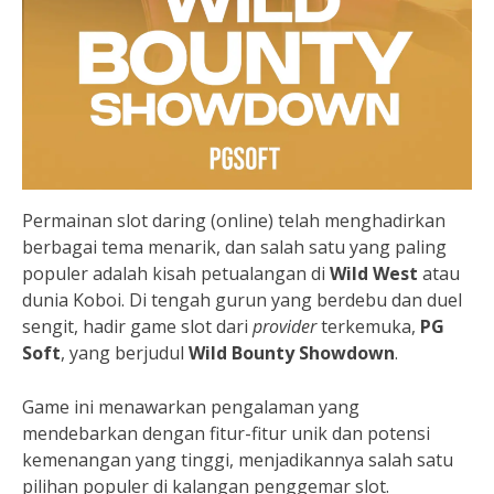
Permainan slot daring (online) telah menghadirkan
berbagai tema menarik, dan salah satu yang paling
populer adalah kisah petualangan di
Wild West
atau
dunia Koboi. Di tengah gurun yang berdebu dan duel
sengit, hadir game slot dari
provider
terkemuka,
PG
Soft
, yang berjudul
Wild Bounty Showdown
.
Game ini menawarkan pengalaman yang
mendebarkan dengan fitur-fitur unik dan potensi
kemenangan yang tinggi, menjadikannya salah satu
pilihan populer di kalangan penggemar slot.