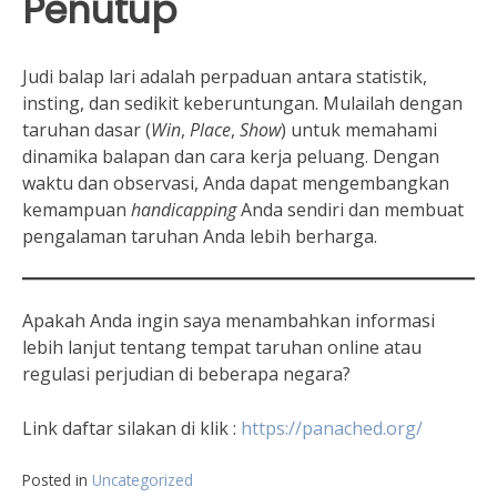
Penutup
Judi balap lari adalah perpaduan antara statistik,
insting, dan sedikit keberuntungan. Mulailah dengan
taruhan dasar (
Win
,
Place
,
Show
) untuk memahami
dinamika balapan dan cara kerja peluang. Dengan
waktu dan observasi, Anda dapat mengembangkan
kemampuan
handicapping
Anda sendiri dan membuat
pengalaman taruhan Anda lebih berharga.
Apakah Anda ingin saya menambahkan informasi
lebih lanjut tentang tempat taruhan online atau
regulasi perjudian di beberapa negara?
Link daftar silakan di klik :
https://panached.org
/
Posted in
Uncategorized