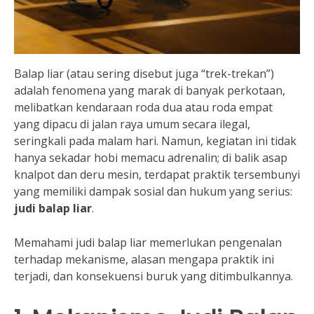
Balap liar (atau sering disebut juga “trek-trekan”)
adalah fenomena yang marak di banyak perkotaan,
melibatkan kendaraan roda dua atau roda empat
yang dipacu di jalan raya umum secara ilegal,
seringkali pada malam hari. Namun, kegiatan ini tidak
hanya sekadar hobi memacu adrenalin; di balik asap
knalpot dan deru mesin, terdapat praktik tersembunyi
yang memiliki dampak sosial dan hukum yang serius:
judi balap liar
.
Memahami judi balap liar memerlukan pengenalan
terhadap mekanisme, alasan mengapa praktik ini
terjadi, dan konsekuensi buruk yang ditimbulkannya.