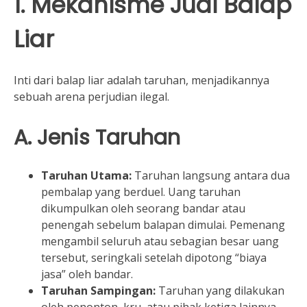
1. Mekanisme Judi Balap
Liar
Inti dari balap liar adalah taruhan, menjadikannya
sebuah arena perjudian ilegal.
A. Jenis Taruhan
Taruhan Utama:
Taruhan langsung antara dua
pembalap yang berduel. Uang taruhan
dikumpulkan oleh seorang bandar atau
penengah sebelum balapan dimulai. Pemenang
mengambil seluruh atau sebagian besar uang
tersebut, seringkali setelah dipotong “biaya
jasa” oleh bandar.
Taruhan Sampingan:
Taruhan yang dilakukan
oleh penonton, kru, atau pihak ketiga lainnya