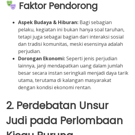
Faktor Pendorong
Aspek Budaya & Hiburan:
Bagi sebagian
pelaku, kegiatan ini bukan hanya soal taruhan,
tetapi juga sebagai bagian dari interaksi sosial
dan tradisi komunitas, meski esensinya adalah
perjudian.
Dorongan Ekonomi:
Seperti jenis perjudian
lainnya, janji mendapatkan uang dalam jumlah
besar secara instan seringkali menjadi daya tarik
utama, terutama di kalangan masyarakat
dengan kondisi ekonomi rentan.
2. Perdebatan Unsur
Judi pada Perlombaan