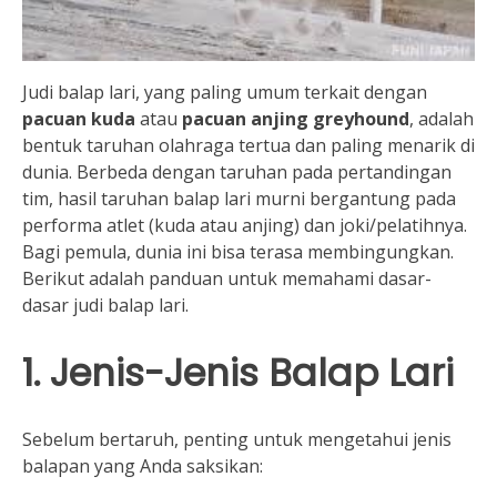
Judi balap lari, yang paling umum terkait dengan
pacuan kuda
atau
pacuan anjing greyhound
, adalah
bentuk taruhan olahraga tertua dan paling menarik di
dunia. Berbeda dengan taruhan pada pertandingan
tim, hasil taruhan balap lari murni bergantung pada
performa atlet (kuda atau anjing) dan joki/pelatihnya.
Bagi pemula, dunia ini bisa terasa membingungkan.
Berikut adalah panduan untuk memahami dasar-
dasar judi balap lari.
1. Jenis-Jenis Balap Lari
Sebelum bertaruh, penting untuk mengetahui jenis
balapan yang Anda saksikan: