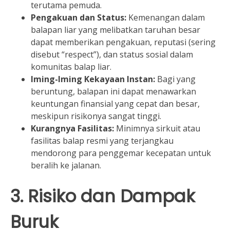
terutama pemuda.
Pengakuan dan Status:
Kemenangan dalam
balapan liar yang melibatkan taruhan besar
dapat memberikan pengakuan, reputasi (sering
disebut “respect”), dan status sosial dalam
komunitas balap liar.
Iming-Iming Kekayaan Instan:
Bagi yang
beruntung, balapan ini dapat menawarkan
keuntungan finansial yang cepat dan besar,
meskipun risikonya sangat tinggi.
Kurangnya Fasilitas:
Minimnya sirkuit atau
fasilitas balap resmi yang terjangkau
mendorong para penggemar kecepatan untuk
beralih ke jalanan.
3. Risiko dan Dampak
Buruk