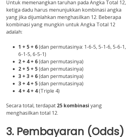
Untuk memenangkan taruhan pada Angka Total 12,
ketiga dadu harus menunjukkan kombinasi angka
yang jika dijumlahkan menghasilkan 12. Beberapa
kombinasi yang mungkin untuk Angka Total 12
adalah:
1 + 5 + 6
(dan permutasinya: 1-6-5, 5-1-6, 5-6-1,
6-1-5, 6-5-1)
2 + 4 + 6
(dan permutasinya)
2 + 5 + 5
(dan permutasinya)
3 + 3 + 6
(dan permutasinya)
3 + 4 + 5
(dan permutasinya)
4 + 4 + 4
(Triple 4)
Secara total, terdapat
25 kombinasi
yang
menghasilkan total 12.
3. Pembayaran (Odds)