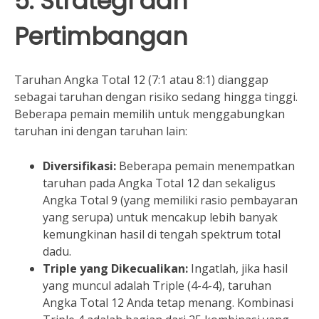
5. Strategi dan
Pertimbangan
Taruhan Angka Total 12 (7:1 atau 8:1) dianggap
sebagai taruhan dengan risiko sedang hingga tinggi.
Beberapa pemain memilih untuk menggabungkan
taruhan ini dengan taruhan lain:
Diversifikasi:
Beberapa pemain menempatkan
taruhan pada Angka Total 12 dan sekaligus
Angka Total 9 (yang memiliki rasio pembayaran
yang serupa) untuk mencakup lebih banyak
kemungkinan hasil di tengah spektrum total
dadu.
Triple yang Dikecualikan:
Ingatlah, jika hasil
yang muncul adalah Triple (4-4-4), taruhan
Angka Total 12 Anda tetap menang. Kombinasi