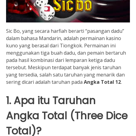
Sic Bo, yang secara harfiah berarti “pasangan dadu”
dalam bahasa Mandarin, adalah permainan kasino
kuno yang berasal dari Tiongkok. Permainan ini
menggunakan tiga buah dadu, dan pemain bertaruh
pada hasil kombinasi dari lemparan ketiga dadu
tersebut. Meskipun terdapat banyak jenis taruhan
yang tersedia, salah satu taruhan yang menarik dan
sering dicari adalah taruhan pada
Angka Total 12
.
1. Apa itu Taruhan
Angka Total (Three Dice
Total)?