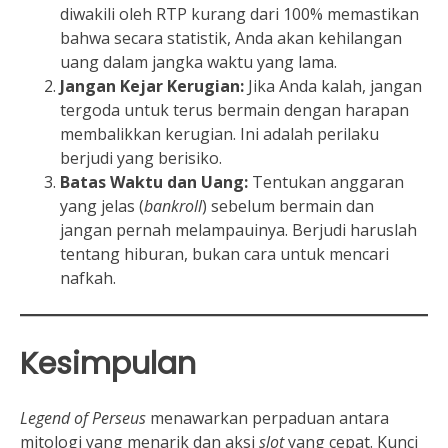
diwakili oleh RTP kurang dari 100% memastikan
bahwa secara statistik, Anda akan kehilangan
uang dalam jangka waktu yang lama.
Jangan Kejar Kerugian:
Jika Anda kalah, jangan
tergoda untuk terus bermain dengan harapan
membalikkan kerugian. Ini adalah perilaku
berjudi yang berisiko.
Batas Waktu dan Uang:
Tentukan anggaran
yang jelas (
bankroll
) sebelum bermain dan
jangan pernah melampauinya. Berjudi haruslah
tentang hiburan, bukan cara untuk mencari
nafkah.
Kesimpulan
Legend of Perseus
menawarkan perpaduan antara
mitologi yang menarik dan aksi
slot
yang cepat. Kunci