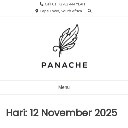
Skip
Call Us: +2782 444 YEAH
to
Cape Town, South Africa
content
Menu
Hari:
12 November 2025