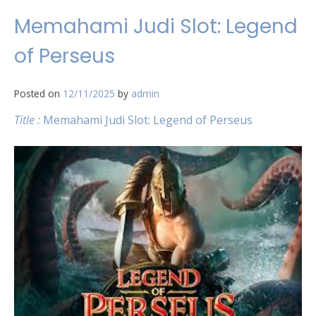
Memahami Judi Slot: Legend
of Perseus
Posted on
12/11/2025
by
admin
Title :
Memahami Judi Slot: Legend of Perseus