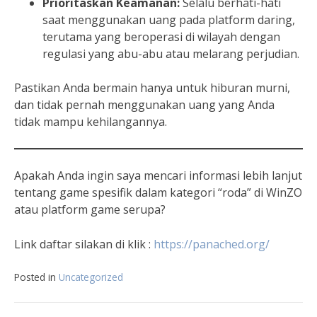
Prioritaskan Keamanan:
Selalu berhati-hati
saat menggunakan uang pada platform daring,
terutama yang beroperasi di wilayah dengan
regulasi yang abu-abu atau melarang perjudian.
Pastikan Anda bermain hanya untuk hiburan murni,
dan tidak pernah menggunakan uang yang Anda
tidak mampu kehilangannya.
Apakah Anda ingin saya mencari informasi lebih lanjut
tentang game spesifik dalam kategori “roda” di WinZO
atau platform game serupa?
Link daftar silakan di klik :
https://panached.org
/
Posted in
Uncategorized