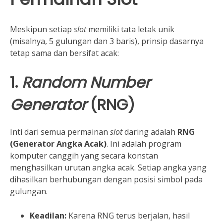
Meskipun setiap
slot
memiliki tata letak unik
(misalnya, 5 gulungan dan 3 baris), prinsip dasarnya
tetap sama dan bersifat acak:
1.
Random Number
Generator
(RNG)
Inti dari semua permainan
slot
daring adalah
RNG
(Generator Angka Acak)
. Ini adalah program
komputer canggih yang secara konstan
menghasilkan urutan angka acak. Setiap angka yang
dihasilkan berhubungan dengan posisi simbol pada
gulungan.
Keadilan:
Karena RNG terus berjalan, hasil