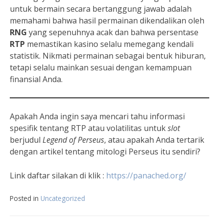
untuk bermain secara bertanggung jawab adalah
memahami bahwa hasil permainan dikendalikan oleh
RNG
yang sepenuhnya acak dan bahwa persentase
RTP
memastikan kasino selalu memegang kendali
statistik. Nikmati permainan sebagai bentuk hiburan,
tetapi selalu mainkan sesuai dengan kemampuan
finansial Anda.
Apakah Anda ingin saya mencari tahu informasi
spesifik tentang RTP atau volatilitas untuk
slot
berjudul
Legend of Perseus
, atau apakah Anda tertarik
dengan artikel tentang mitologi Perseus itu sendiri?
Link daftar silakan di klik :
https://panached.org
/
Posted in
Uncategorized