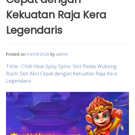
Kekuatan Raja Kera
Legendaris
Posted on
04/04/2026
by
admin
Tittle : Chilli Heat Spicy Spins: Slot Pedas Wukong
Rush: Slot Aksi Cepat dengan Kekuatan Raja Kera
Legendaris