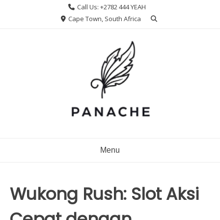
Skip
Call Us: +2782 444 YEAH
to
Cape Town, South Africa
content
Menu
Wukong Rush: Slot Aksi
Cepat dengan