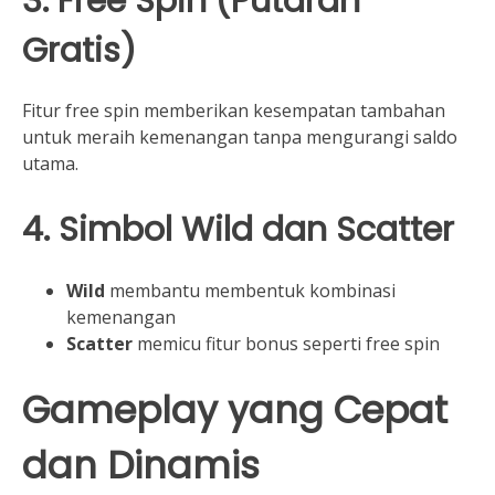
3. Free Spin (Putaran
Gratis)
Fitur free spin memberikan kesempatan tambahan
untuk meraih kemenangan tanpa mengurangi saldo
utama.
4. Simbol Wild dan Scatter
Wild
membantu membentuk kombinasi
kemenangan
Scatter
memicu fitur bonus seperti free spin
Gameplay yang Cepat
dan Dinamis