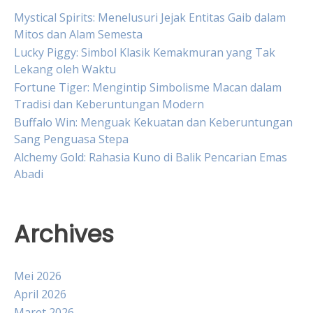
Mystical Spirits: Menelusuri Jejak Entitas Gaib dalam
Mitos dan Alam Semesta
Lucky Piggy: Simbol Klasik Kemakmuran yang Tak
Lekang oleh Waktu
Fortune Tiger: Mengintip Simbolisme Macan dalam
Tradisi dan Keberuntungan Modern
Buffalo Win: Menguak Kekuatan dan Keberuntungan
Sang Penguasa Stepa
Alchemy Gold: Rahasia Kuno di Balik Pencarian Emas
Abadi
Archives
Mei 2026
April 2026
Maret 2026