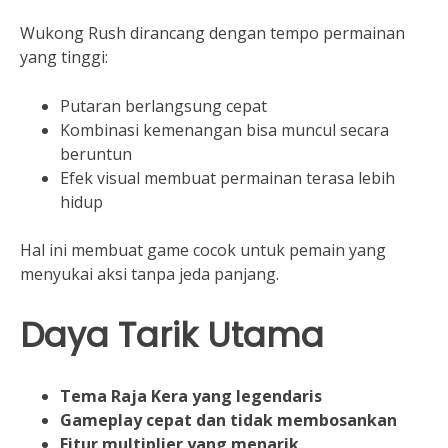
Wukong Rush dirancang dengan tempo permainan
yang tinggi:
Putaran berlangsung cepat
Kombinasi kemenangan bisa muncul secara
beruntun
Efek visual membuat permainan terasa lebih
hidup
Hal ini membuat game cocok untuk pemain yang
menyukai aksi tanpa jeda panjang.
Daya Tarik Utama
Tema Raja Kera yang legendaris
Gameplay cepat dan tidak membosankan
Fitur multiplier yang menarik