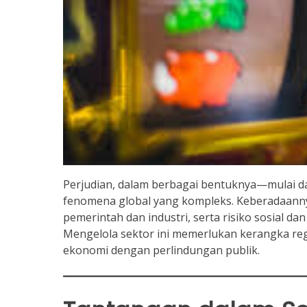
Perjudian, dalam berbagai bentuknya—mulai da
fenomena global yang kompleks. Keberadaan
pemerintah dan industri, serta risiko sosial da
Mengelola sektor ini memerlukan kerangka r
ekonomi dengan perlindungan publik.