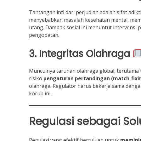
Tantangan inti dari perjudian adalah sifat adik
menyebabkan masalah kesehatan mental, memec
utang. Dampak sosial ini menuntut intervens
pengobatan.
3. Integritas Olahraga
Munculnya taruhan olahraga global, terutama
risiko
pengaturan pertandingan (match-fixi
olahraga. Regulator harus bekerja sama deng
korup ini.
Regulasi sebagai Sol
Regulasi yang efektif bertujuan untuk
meminim