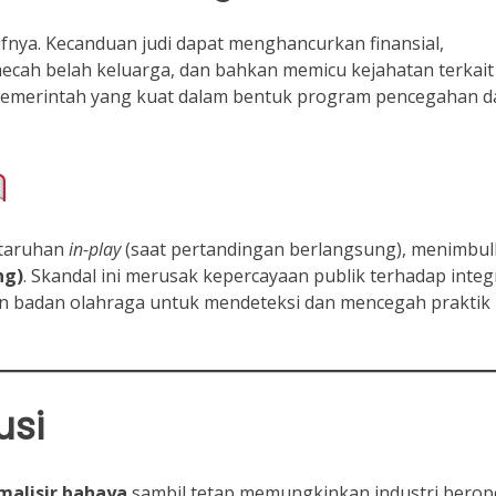
tifnya. Kecanduan judi dapat menghancurkan finansial,
ah belah keluarga, dan bahkan memicu kejahatan terkait
i pemerintah yang kuat dalam bentuk program pencegahan d
 taruhan
in-play
(saat pertandingan berlangsung), menimbu
ng)
. Skandal ini merusak kepercayaan publik terhadap integ
an badan olahraga untuk mendeteksi dan mencegah praktik
usi
alisir bahaya
sambil tetap memungkinkan industri berop