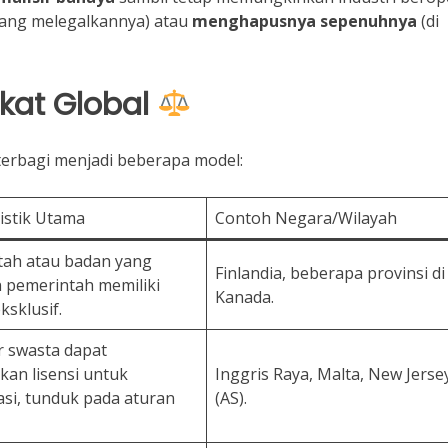
yang melegalkannya) atau
menghapusnya sepenuhnya
(di
gkat Global
a terbagi menjadi beberapa model:
istik Utama
Contoh Negara/Wilayah
tah atau badan yang
Finlandia, beberapa provinsi di
 pemerintah memiliki
Kanada.
ksklusif.
 swasta dapat
an lisensi untuk
Inggris Raya, Malta, New Jerse
si, tunduk pada aturan
(AS).