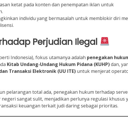
san ketat pada konten dan penempatan iklan untuk
n.
inkan individu yang bermasalah untuk memblokir diri m
isensi.
hadap Perjudian Ilegal
perti Indonesia), fokus utamanya adalah
penegakan huku
ada
Kitab Undang-Undang Hukum Pidana (KUHP)
dan, ya
an Transaksi Elektronik (UU ITE)
untuk menjerat operat
n pelarangan total ada, penegakan hukum terhadap serve
ar negeri sangat sulit, menjadikan perlunya regulasi khusus 
ransaksi keuangan terkait judi daring sebagai prioritas.