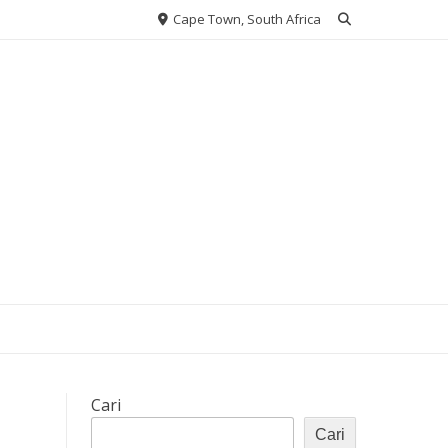
Cape Town, South Africa
Cari
Cari