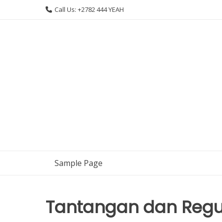
Skip
Call Us: +2782 444 YEAH
to
content
Sample Page
Tantangan dan Regula