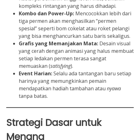
kompleks rintangan yang harus dihadapi.
Kombo dan Power-Up:
Mencocokkan lebih dari
tiga permen akan menghasilkan “permen
spesial” seperti bom cokelat atau roket pelangi
yang bisa menghancurkan satu baris sekaligus.
Grafis yang Memanjakan Mata:
Desain visual
yang cerah dengan animasi yang halus membuat
setiap ledakan permen terasa sangat
memuaskan (
satisfying
).
Event Harian:
Selalu ada tantangan baru setiap
harinya yang memungkinkan pemain
mendapatkan hadiah tambahan atau
nyawa
tanpa batas.
Strategi Dasar untuk
Menang