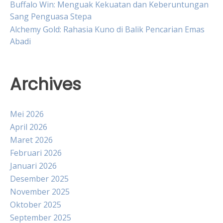
Buffalo Win: Menguak Kekuatan dan Keberuntungan
Sang Penguasa Stepa
Alchemy Gold: Rahasia Kuno di Balik Pencarian Emas
Abadi
Archives
Mei 2026
April 2026
Maret 2026
Februari 2026
Januari 2026
Desember 2025
November 2025
Oktober 2025
September 2025