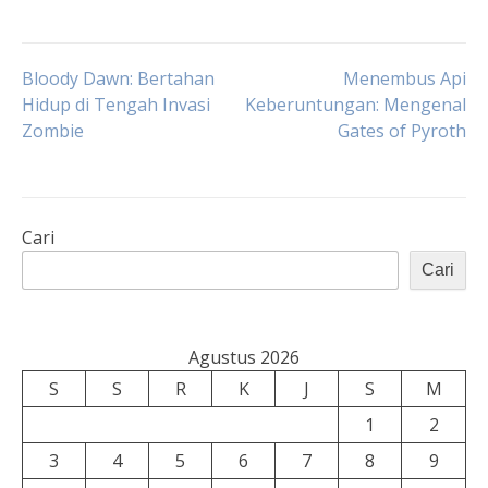
Navigasi
Bloody Dawn: Bertahan
Menembus Api
Hidup di Tengah Invasi
Keberuntungan: Mengenal
Zombie
Gates of Pyroth
pos
Cari
Cari
Agustus 2026
S
S
R
K
J
S
M
1
2
3
4
5
6
7
8
9