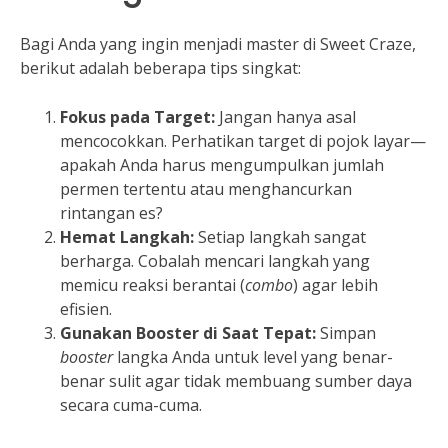
Bagi Anda yang ingin menjadi master di Sweet Craze,
berikut adalah beberapa tips singkat:
Fokus pada Target:
Jangan hanya asal
mencocokkan. Perhatikan target di pojok layar—
apakah Anda harus mengumpulkan jumlah
permen tertentu atau menghancurkan
rintangan es?
Hemat Langkah:
Setiap langkah sangat
berharga. Cobalah mencari langkah yang
memicu reaksi berantai (
combo
) agar lebih
efisien.
Gunakan Booster di Saat Tepat:
Simpan
booster
langka Anda untuk level yang benar-
benar sulit agar tidak membuang sumber daya
secara cuma-cuma.