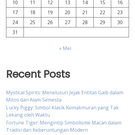
10
11
12
13
14
15
16
17
18
19
20
21
22
23
24
25
26
27
28
29
30
31
« Mei
Recent Posts
Mystical Spirits: Menelusuri Jejak Entitas Gaib dalam
Mitos dan Alam Semesta
Lucky Piggy: Simbol Klasik Kemakmuran yang Tak
Lekang oleh Waktu
Fortune Tiger: Mengintip Simbolisme Macan dalam
Tradisi dan Keberuntungan Modern