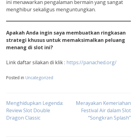
ini menawarkan pengalaman bermain yang sangat
menghibur sekaligus menguntungkan.
Apakah Anda ingin saya membuatkan ringkasan
strategi khusus untuk memaksimalkan peluang
menang di slot ini?
Link daftar silakan di klik :
https://panached.org
/
Posted in
Uncategorized
Navigasi
Menghidupkan Legenda:
Merayakan Kemeriahan
Review Slot Double
Festival Air dalam Slot
Dragon Classic
“Songkran Splash”
pos