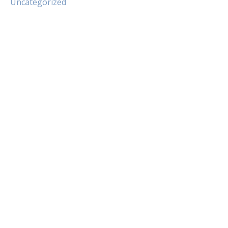
Uncategorized