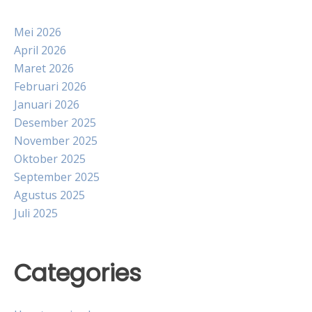
Mei 2026
April 2026
Maret 2026
Februari 2026
Januari 2026
Desember 2025
November 2025
Oktober 2025
September 2025
Agustus 2025
Juli 2025
Categories