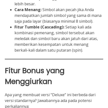
lebih besar.
Cara Menang:
Simbol akan pecah jika Anda
mendapatkan jumlah simbol yang sama di mana
saja pada layar (biasanya minimal 8 simbol).
Fitur Tumble (Cascading):
Setiap kali ada
kombinasi pemenang, simbol tersebut akan
meledak dan simbol baru akan jatuh dari atas,
memberikan kesempatan untuk menang
berkali-kali dalam satu putaran (spin).
Fitur Bonus yang
Menggiurkan
Apa yang membuat versi “Deluxe” ini berbeda dari
versi standarnya? Jawabannya ada pada potensi
perkaliannya: