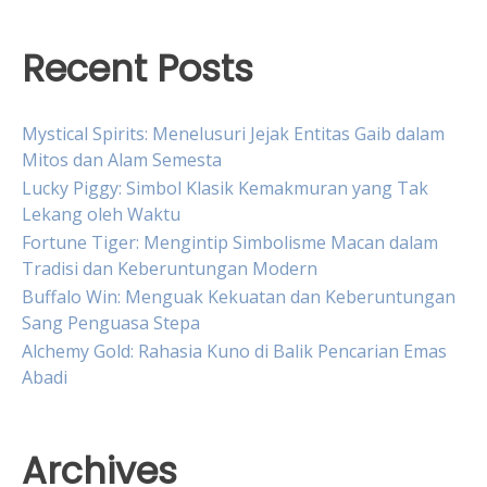
Recent Posts
Mystical Spirits: Menelusuri Jejak Entitas Gaib dalam
Mitos dan Alam Semesta
Lucky Piggy: Simbol Klasik Kemakmuran yang Tak
Lekang oleh Waktu
Fortune Tiger: Mengintip Simbolisme Macan dalam
Tradisi dan Keberuntungan Modern
Buffalo Win: Menguak Kekuatan dan Keberuntungan
Sang Penguasa Stepa
Alchemy Gold: Rahasia Kuno di Balik Pencarian Emas
Abadi
Archives