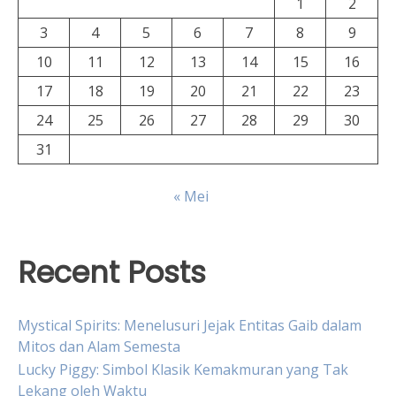
1
2
3
4
5
6
7
8
9
10
11
12
13
14
15
16
17
18
19
20
21
22
23
24
25
26
27
28
29
30
31
« Mei
Recent Posts
Mystical Spirits: Menelusuri Jejak Entitas Gaib dalam
Mitos dan Alam Semesta
Lucky Piggy: Simbol Klasik Kemakmuran yang Tak
Lekang oleh Waktu