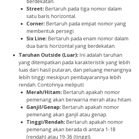
berdekatan.
Street:
Bertaruh pada tiga nomor dalam
satu baris horizontal.
Corner:
Bertaruh pada empat nomor yang
membentuk persegi.
Six Line:
Bertaruh pada enam nomor dalam
dua baris horizontal yang berdekatan.
Taruhan Outside (Luar):
Ini adalah taruhan
yang ditempatkan pada karakteristik yang lebih
luas dari hasil putaran, dan peluang menangnya
lebih tinggi meskipun pembayarannya lebih
rendah. Contohnya meliputi:
Merah/Hitam:
Bertaruh apakah nomor
pemenang akan berwarna merah atau hitam.
Ganjil/Genap:
Bertaruh apakah nomor
pemenang akan ganjil atau genap.
Tinggi/Rendah:
Bertaruh apakah nomor
pemenang akan berada di antara 1-18
(rendah) atau 19-36 (tinggi).