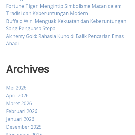
Fortune Tiger: Mengintip Simbolisme Macan dalam
Tradisi dan Keberuntungan Modern
Buffalo Win: Menguak Kekuatan dan Keberuntungan
Sang Penguasa Stepa
Alchemy Gold: Rahasia Kuno di Balik Pencarian Emas
Abadi
Archives
Mei 2026
April 2026
Maret 2026
Februari 2026
Januari 2026
Desember 2025
November 2025