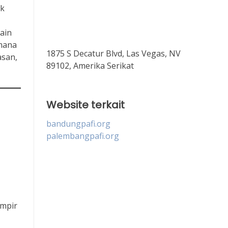
uk
ain
 mana
1875 S Decatur Blvd, Las Vegas, NV
asan,
89102, Amerika Serikat
Website terkait
bandungpafi.org
palembangpafi.org
ampir