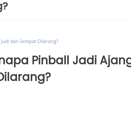
g?
g Judi dan Sempat Dilarang?
napa Pinball Jadi Ajan
Dilarang?