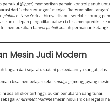
p pemukul (
flipper
) memberikan pemain kontrol penuh unt
arasi dari “keberuntungan” menjadi “keterampilan tangan”.
an
pinball
di New York akhirnya dicabut setelah seorang pem
sikan di depan pengadilan bahwa ia bisa memprediksi ke
. Ini membuktikan bahwa
pinball
adalah permainan ketangk
an Mesin Judi Modern
ah bagian dari sejarah, saat ini perbedaannya sangat jelas:
main bisa mempelajari teknik
nudging
(menggoyang mesin
 ini adalah skor tertinggi, bukan penukaran uang tunai.
n sebagai
Amusement Machine
(mesin hiburan) dan legal di h