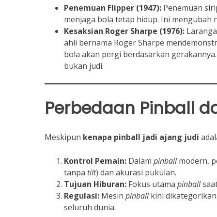
Penemuan Flipper (1947):
Penemuan siri
menjaga bola tetap hidup. Ini mengubah n
Kesaksian Roger Sharpe (1976):
Larang
ahli bernama Roger Sharpe mendemonstra
bola akan pergi berdasarkan gerakannya
bukan judi.
Perbedaan Pinball d
Meskipun
kenapa pinball jadi ajang judi
adal
Kontrol Pemain:
Dalam
pinball
modern, pe
tanpa
tilt
) dan akurasi pukulan.
Tujuan Hiburan:
Fokus utama
pinball
saat
Regulasi:
Mesin
pinball
kini dikategorika
seluruh dunia.