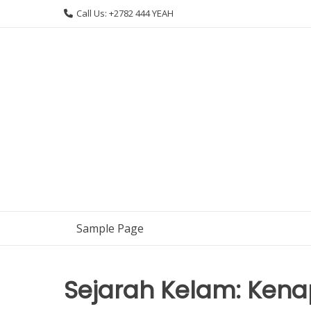
Skip
Call Us: +2782 444 YEAH
to
content
Sample Page
Sejarah Kelam: Kenap