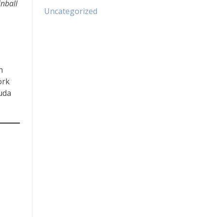
inball
Uncategorized
n
ork
uda