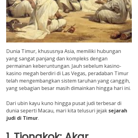
Dunia Timur, khususnya Asia, memiliki hubungan
yang sangat panjang dan kompleks dengan
permainan keberuntungan. Jauh sebelum kasino-
kasino megah berdiri di Las Vegas, peradaban Timur
telah mengembangkan sistem taruhan yang canggih,
yang sebagian besar masih dimainkan hingga hari ini.
Dari ubin kayu kuno hingga pusat judi terbesar di
dunia seperti Macau, mari kita telusuri jejak
sejarah
judi di Timur
.
1. Tiongkok: Akar