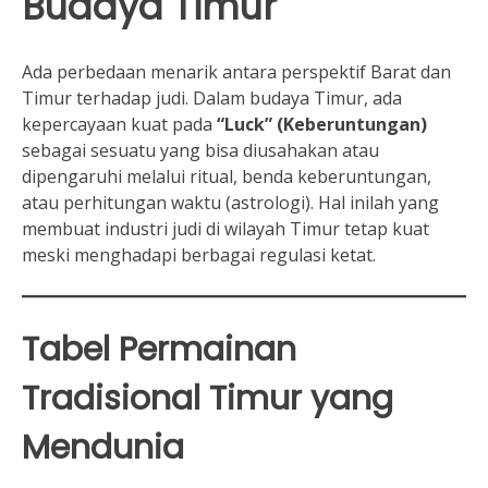
Budaya Timur
Ada perbedaan menarik antara perspektif Barat dan
Timur terhadap judi. Dalam budaya Timur, ada
kepercayaan kuat pada
“Luck” (Keberuntungan)
sebagai sesuatu yang bisa diusahakan atau
dipengaruhi melalui ritual, benda keberuntungan,
atau perhitungan waktu (astrologi). Hal inilah yang
membuat industri judi di wilayah Timur tetap kuat
meski menghadapi berbagai regulasi ketat.
Tabel Permainan
Tradisional Timur yang
Mendunia