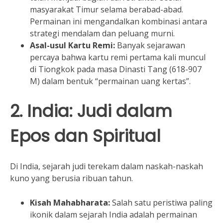
masyarakat Timur selama berabad-abad.
Permainan ini mengandalkan kombinasi antara
strategi mendalam dan peluang murni.
Asal-usul Kartu Remi:
Banyak sejarawan
percaya bahwa kartu remi pertama kali muncul
di Tiongkok pada masa Dinasti Tang (618-907
M) dalam bentuk “permainan uang kertas”.
2. India: Judi dalam
Epos dan Spiritual
Di India, sejarah judi terekam dalam naskah-naskah
kuno yang berusia ribuan tahun.
Kisah Mahabharata:
Salah satu peristiwa paling
ikonik dalam sejarah India adalah permainan