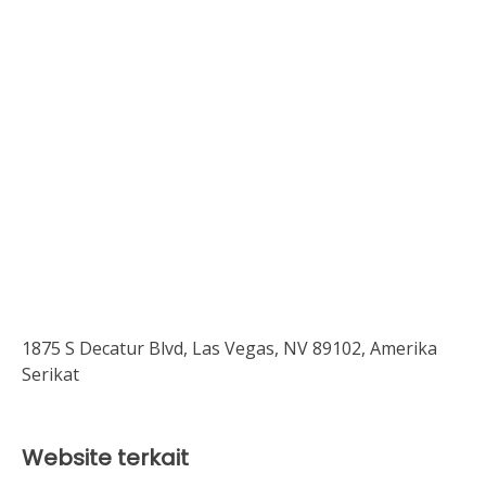
1875 S Decatur Blvd, Las Vegas, NV 89102, Amerika
Serikat
Website terkait