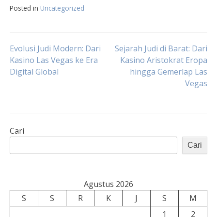
Posted in
Uncategorized
Navigasi
Evolusi Judi Modern: Dari
Sejarah Judi di Barat: Dari
Kasino Las Vegas ke Era
Kasino Aristokrat Eropa
Digital Global
hingga Gemerlap Las
pos
Vegas
Cari
Cari
Agustus 2026
S
S
R
K
J
S
M
1
2