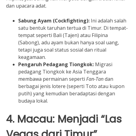
dan upacara adat.
Sabung Ayam (Cockfighting):
Ini adalah salah
satu bentuk taruhan tertua di Timur. Di tempat-
tempat seperti Bali (Tajen) atau Filipina
(Sabong), adu ayam bukan hanya soal uang,
tetapi juga soal status sosial dan ritual
keagamaan.
Pengaruh Pedagang Tiongkok:
Migrasi
pedagang Tiongkok ke Asia Tenggara
membawa permainan seperti
Fan-Tan
dan
berbagai jenis lotere (seperti Toto atau kupon
putih) yang kemudian beradaptasi dengan
budaya lokal.
4. Macau: Menjadi “Las
Vegas dari Timur”