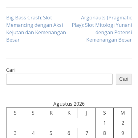
Navigasi
Big Bass Crash: Slot
Argonauts (Pragmatic
Memancing dengan Aksi
Play): Slot Mitologi Yunani
Kejutan dan Kemenangan
dengan Potensi
pos
Besar
Kemenangan Besar
Cari
Cari
Agustus 2026
S
S
R
K
J
S
M
1
2
3
4
5
6
7
8
9