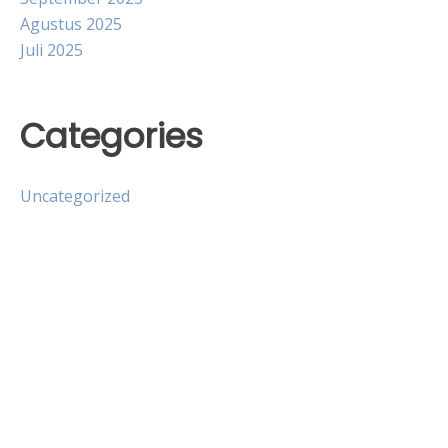
Agustus 2025
Juli 2025
Categories
Uncategorized