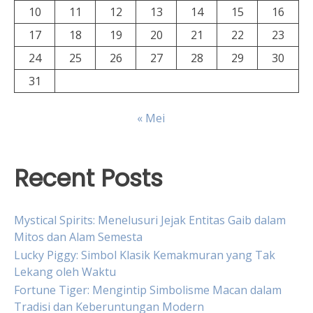
10
11
12
13
14
15
16
17
18
19
20
21
22
23
24
25
26
27
28
29
30
31
« Mei
Recent Posts
Mystical Spirits: Menelusuri Jejak Entitas Gaib dalam
Mitos dan Alam Semesta
Lucky Piggy: Simbol Klasik Kemakmuran yang Tak
Lekang oleh Waktu
Fortune Tiger: Mengintip Simbolisme Macan dalam
Tradisi dan Keberuntungan Modern