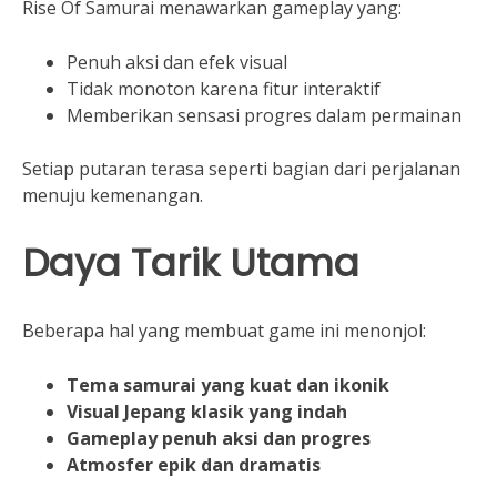
Rise Of Samurai menawarkan gameplay yang:
Penuh aksi dan efek visual
Tidak monoton karena fitur interaktif
Memberikan sensasi progres dalam permainan
Setiap putaran terasa seperti bagian dari perjalanan
menuju kemenangan.
Daya Tarik Utama
Beberapa hal yang membuat game ini menonjol:
Tema samurai yang kuat dan ikonik
Visual Jepang klasik yang indah
Gameplay penuh aksi dan progres
Atmosfer epik dan dramatis