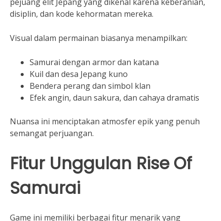
pejuang elit Jepang yang dikenal karena keberanian,
disiplin, dan kode kehormatan mereka.
Visual dalam permainan biasanya menampilkan:
Samurai dengan armor dan katana
Kuil dan desa Jepang kuno
Bendera perang dan simbol klan
Efek angin, daun sakura, dan cahaya dramatis
Nuansa ini menciptakan atmosfer epik yang penuh
semangat perjuangan.
Fitur Unggulan Rise Of
Samurai
Game ini memiliki berbagai fitur menarik yang