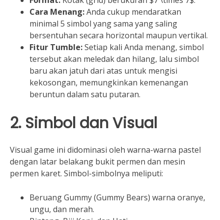
Cara Menang:
Anda cukup mendaratkan
minimal 5 simbol yang sama yang saling
bersentuhan secara horizontal maupun vertikal.
Fitur Tumble:
Setiap kali Anda menang, simbol
tersebut akan meledak dan hilang, lalu simbol
baru akan jatuh dari atas untuk mengisi
kekosongan, memungkinkan kemenangan
beruntun dalam satu putaran.
2. Simbol dan Visual
Visual game ini didominasi oleh warna-warna pastel
dengan latar belakang bukit permen dan mesin
permen karet. Simbol-simbolnya meliputi:
Beruang Gummy (Gummy Bears) warna oranye,
ungu, dan merah.