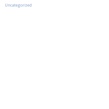
Uncategorized