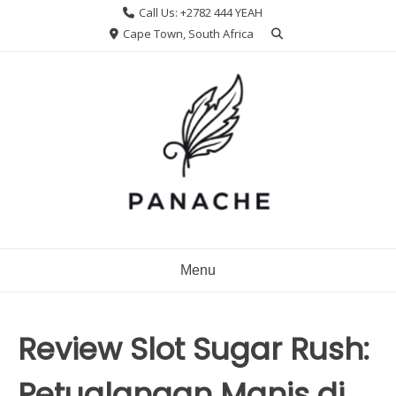
Skip
Call Us: +2782 444 YEAH
to
Cape Town, South Africa
content
Menu
Review Slot Sugar Rush:
Petualangan Manis di