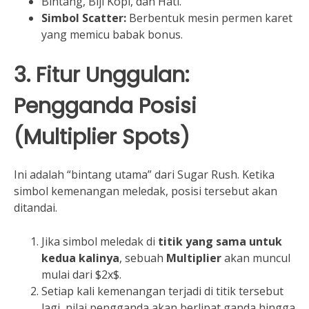
Bintang, Biji Kopi, dan Hati.
Simbol Scatter:
Berbentuk mesin permen karet
yang memicu babak bonus.
3. Fitur Unggulan:
Pengganda Posisi
(Multiplier Spots)
Ini adalah “bintang utama” dari Sugar Rush. Ketika
simbol kemenangan meledak, posisi tersebut akan
ditandai.
Jika simbol meledak di
titik yang sama untuk
kedua kalinya
, sebuah
Multiplier
akan muncul
mulai dari $2x$.
Setiap kali kemenangan terjadi di titik tersebut
lagi, nilai pengganda akan berlipat ganda hingga