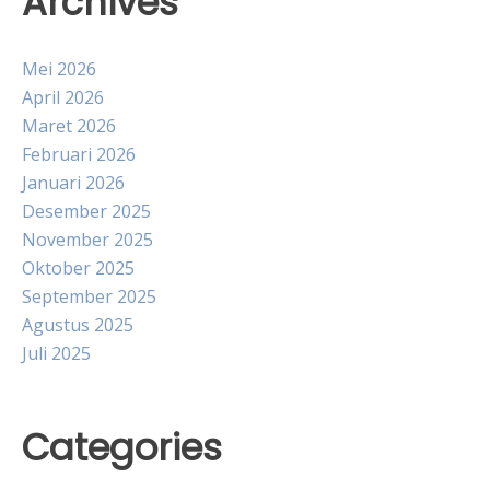
Archives
Mei 2026
April 2026
Maret 2026
Februari 2026
Januari 2026
Desember 2025
November 2025
Oktober 2025
September 2025
Agustus 2025
Juli 2025
Categories