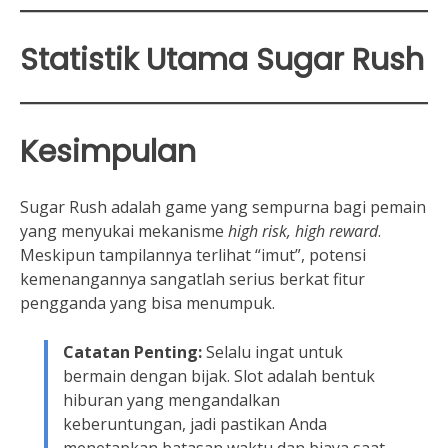
Statistik Utama Sugar Rush
Kesimpulan
Sugar Rush adalah game yang sempurna bagi pemain
yang menyukai mekanisme
high risk, high reward
.
Meskipun tampilannya terlihat “imut”, potensi
kemenangannya sangatlah serius berkat fitur
pengganda yang bisa menumpuk.
Catatan Penting:
Selalu ingat untuk
bermain dengan bijak. Slot adalah bentuk
hiburan yang mengandalkan
keberuntungan, jadi pastikan Anda
menetapkan batasan waktu dan biaya saat