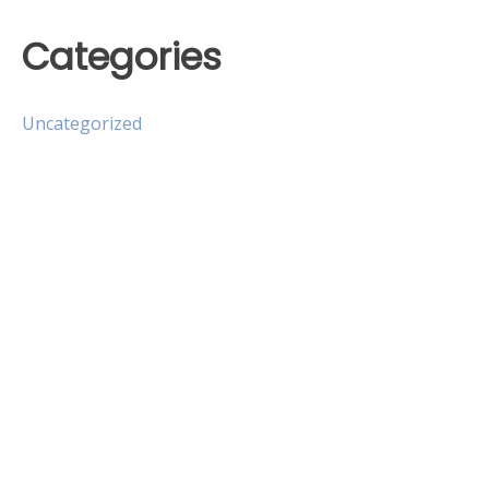
Categories
Uncategorized