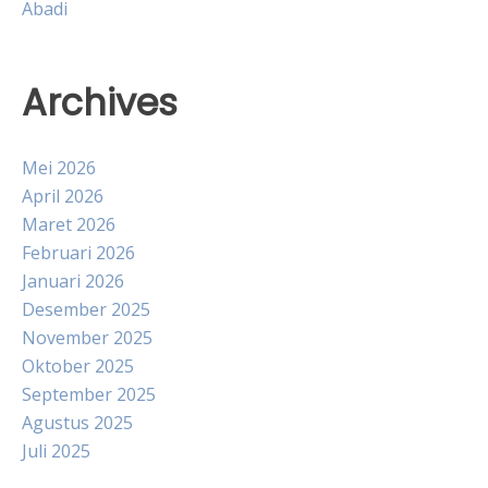
Abadi
Archives
Mei 2026
April 2026
Maret 2026
Februari 2026
Januari 2026
Desember 2025
November 2025
Oktober 2025
September 2025
Agustus 2025
Juli 2025