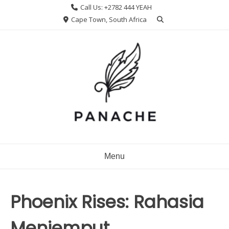
Skip
Call Us: +2782 444 YEAH
to
Cape Town, South Africa
content
Menu
Phoenix Rises: Rahasia
Menjemput