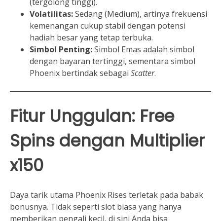
(tergolong tinggi).
Volatilitas:
Sedang (Medium), artinya frekuensi
kemenangan cukup stabil dengan potensi
hadiah besar yang tetap terbuka.
Simbol Penting:
Simbol Emas adalah simbol
dengan bayaran tertinggi, sementara simbol
Phoenix bertindak sebagai
Scatter
.
Fitur Unggulan: Free
Spins dengan Multiplier
x150
Daya tarik utama Phoenix Rises terletak pada babak
bonusnya. Tidak seperti slot biasa yang hanya
memberikan pengali kecil, di sini Anda bisa