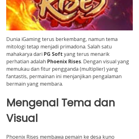
Dunia iGaming terus berkembang, namun tema
mitologi tetap menjadi primadona. Salah satu
mahakarya dari
PG Soft
yang terus menarik
perhatian adalah
Phoenix Rises
. Dengan visual yang
memukau dan fitur pengganda (multiplier) yang
fantastis, permainan ini menjanjikan pengalaman
bermain yang membara.
Mengenal Tema dan
Visual
Phoenix Rises membawa pemain ke desa kuno