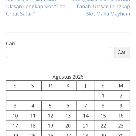
Navigasi
Ulasan Lengkap Slot “The
Tanah: Ulasan Lengkap
Great Safari”
Slot Mafia Mayhem
pos
Cari
Cari
Agustus 2026
S
S
R
K
J
S
M
1
2
3
4
5
6
7
8
9
10
11
12
13
14
15
16
17
18
19
20
21
22
23
24
25
26
27
28
29
30