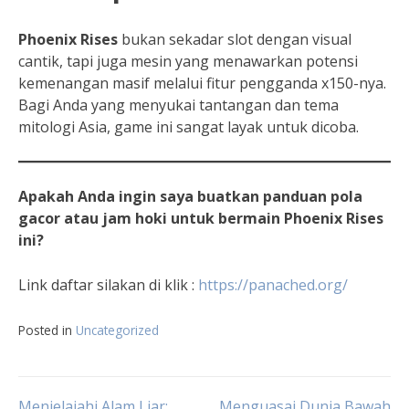
Phoenix Rises
bukan sekadar slot dengan visual
cantik, tapi juga mesin yang menawarkan potensi
kemenangan masif melalui fitur pengganda x150-nya.
Bagi Anda yang menyukai tantangan dan tema
mitologi Asia, game ini sangat layak untuk dicoba.
Apakah Anda ingin saya buatkan panduan pola
gacor atau jam hoki untuk bermain Phoenix Rises
ini?
Link daftar silakan di klik :
https://panached.org/
Posted in
Uncategorized
Menjelajahi Alam Liar:
Menguasai Dunia Bawah