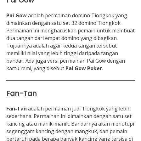
Pai Gow
Pai Gow
adalah permainan domino Tiongkok yang
dimainkan dengan satu set 32 domino Tiongkok.
Permainan ini mengharuskan pemain untuk membuat
dua tangan dari empat domino yang dibagikan.
Tujuannya adalah agar kedua tangan tersebut
memiliki nilai yang lebih tinggi daripada tangan
bandar. Ada juga versi permainan Pai Gow dengan
kartu remi, yang disebut
Pai Gow Poker
.
Fan-Tan
Fan-Tan
adalah permainan judi Tiongkok yang lebih
sederhana. Permainan ini dimainkan dengan satu set
kancing atau manik-manik. Bandarnya akan menutupi
segenggam kancing dengan mangkuk, dan pemain
bertaruh pada berapa banyak kancing yang tersisa di