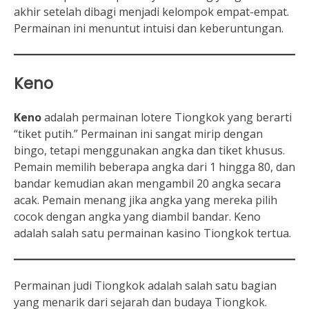
akhir setelah dibagi menjadi kelompok empat-empat.
Permainan ini menuntut intuisi dan keberuntungan.
Keno
Keno
adalah permainan lotere Tiongkok yang berarti
“tiket putih.” Permainan ini sangat mirip dengan
bingo, tetapi menggunakan angka dan tiket khusus.
Pemain memilih beberapa angka dari 1 hingga 80, dan
bandar kemudian akan mengambil 20 angka secara
acak. Pemain menang jika angka yang mereka pilih
cocok dengan angka yang diambil bandar. Keno
adalah salah satu permainan kasino Tiongkok tertua.
Permainan judi Tiongkok adalah salah satu bagian
yang menarik dari sejarah dan budaya Tiongkok.