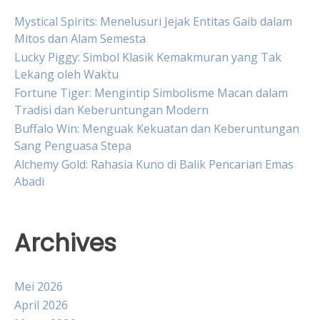
Mystical Spirits: Menelusuri Jejak Entitas Gaib dalam
Mitos dan Alam Semesta
Lucky Piggy: Simbol Klasik Kemakmuran yang Tak
Lekang oleh Waktu
Fortune Tiger: Mengintip Simbolisme Macan dalam
Tradisi dan Keberuntungan Modern
Buffalo Win: Menguak Kekuatan dan Keberuntungan
Sang Penguasa Stepa
Alchemy Gold: Rahasia Kuno di Balik Pencarian Emas
Abadi
Archives
Mei 2026
April 2026