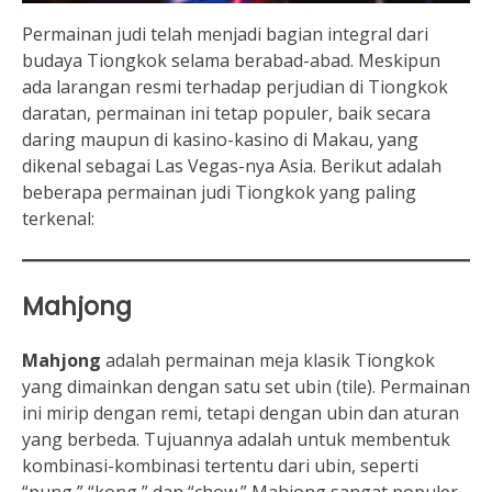
Permainan judi telah menjadi bagian integral dari
budaya Tiongkok selama berabad-abad. Meskipun
ada larangan resmi terhadap perjudian di Tiongkok
daratan, permainan ini tetap populer, baik secara
daring maupun di kasino-kasino di Makau, yang
dikenal sebagai Las Vegas-nya Asia. Berikut adalah
beberapa permainan judi Tiongkok yang paling
terkenal:
Mahjong
Mahjong
adalah permainan meja klasik Tiongkok
yang dimainkan dengan satu set ubin (tile). Permainan
ini mirip dengan remi, tetapi dengan ubin dan aturan
yang berbeda. Tujuannya adalah untuk membentuk
kombinasi-kombinasi tertentu dari ubin, seperti
“pung,” “kong,” dan “chow.” Mahjong sangat populer