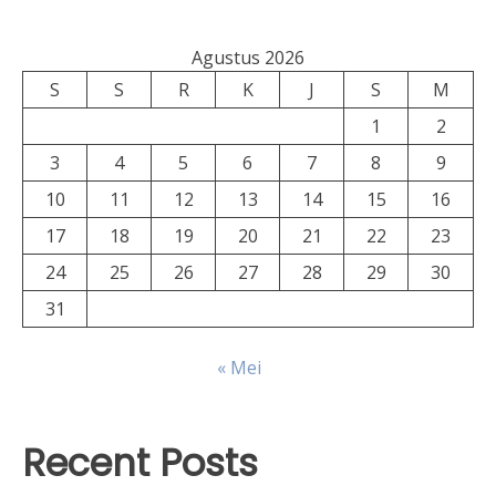
Agustus 2026
S
S
R
K
J
S
M
1
2
3
4
5
6
7
8
9
10
11
12
13
14
15
16
17
18
19
20
21
22
23
24
25
26
27
28
29
30
31
« Mei
Recent Posts