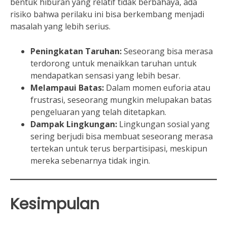
bentuk hiburan yang relatif tidak berbahaya, ada
risiko bahwa perilaku ini bisa berkembang menjadi
masalah yang lebih serius.
Peningkatan Taruhan:
Seseorang bisa merasa
terdorong untuk menaikkan taruhan untuk
mendapatkan sensasi yang lebih besar.
Melampaui Batas:
Dalam momen euforia atau
frustrasi, seseorang mungkin melupakan batas
pengeluaran yang telah ditetapkan.
Dampak Lingkungan:
Lingkungan sosial yang
sering berjudi bisa membuat seseorang merasa
tertekan untuk terus berpartisipasi, meskipun
mereka sebenarnya tidak ingin.
Kesimpulan