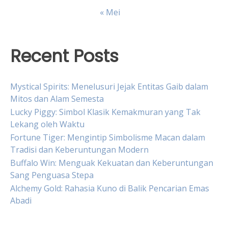
« Mei
Recent Posts
Mystical Spirits: Menelusuri Jejak Entitas Gaib dalam
Mitos dan Alam Semesta
Lucky Piggy: Simbol Klasik Kemakmuran yang Tak
Lekang oleh Waktu
Fortune Tiger: Mengintip Simbolisme Macan dalam
Tradisi dan Keberuntungan Modern
Buffalo Win: Menguak Kekuatan dan Keberuntungan
Sang Penguasa Stepa
Alchemy Gold: Rahasia Kuno di Balik Pencarian Emas
Abadi