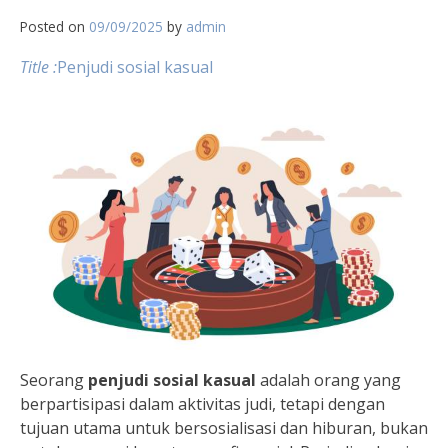
Posted on
09/09/2025
by
admin
Title :
Penjudi sosial kasual
Seorang
penjudi sosial kasual
adalah orang yang
berpartisipasi dalam aktivitas judi, tetapi dengan
tujuan utama untuk bersosialisasi dan hiburan, bukan