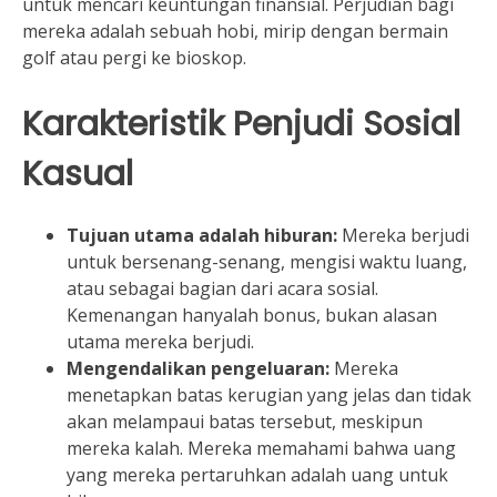
untuk mencari keuntungan finansial. Perjudian bagi
mereka adalah sebuah hobi, mirip dengan bermain
golf atau pergi ke bioskop.
Karakteristik Penjudi Sosial
Kasual
Tujuan utama adalah hiburan:
Mereka berjudi
untuk bersenang-senang, mengisi waktu luang,
atau sebagai bagian dari acara sosial.
Kemenangan hanyalah bonus, bukan alasan
utama mereka berjudi.
Mengendalikan pengeluaran:
Mereka
menetapkan batas kerugian yang jelas dan tidak
akan melampaui batas tersebut, meskipun
mereka kalah. Mereka memahami bahwa uang
yang mereka pertaruhkan adalah uang untuk