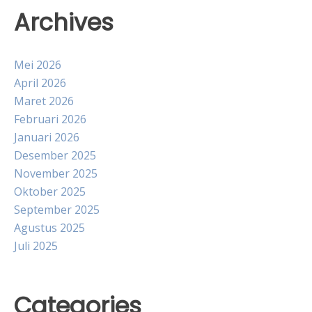
Archives
Mei 2026
April 2026
Maret 2026
Februari 2026
Januari 2026
Desember 2025
November 2025
Oktober 2025
September 2025
Agustus 2025
Juli 2025
Categories