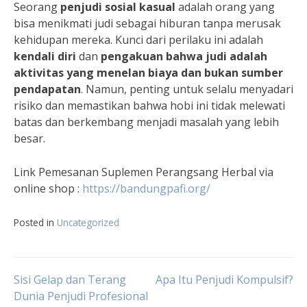
Seorang
penjudi sosial kasual
adalah orang yang
bisa menikmati judi sebagai hiburan tanpa merusak
kehidupan mereka. Kunci dari perilaku ini adalah
kendali diri
dan
pengakuan bahwa judi adalah
aktivitas yang menelan biaya dan bukan sumber
pendapatan
. Namun, penting untuk selalu menyadari
risiko dan memastikan bahwa hobi ini tidak melewati
batas dan berkembang menjadi masalah yang lebih
besar.
Link Pemesanan Suplemen Perangsang Herbal via
online shop :
https://bandungpafi.org/
Posted in
Uncategorized
Navigasi
Sisi Gelap dan Terang
Apa Itu Penjudi Kompulsif?
Dunia Penjudi Profesional