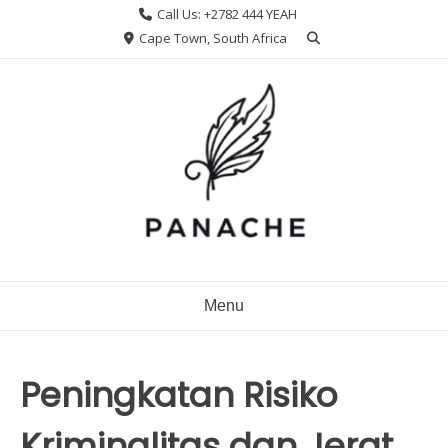
Skip
Call Us: +2782 444 YEAH
to
Cape Town, South Africa
content
Menu
Peningkatan Risiko
Kriminalitas dan Jerat