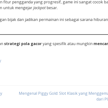
fitur pengganda yang progresif, game ini sangat cocok ba
an untuk mengejar
jackpot
besar.
gan bijak dan jadikan permainan ini sebagai sarana hiburan
an
strategi pola gacor
yang spesifik atau mungkin
mencar
/
ay
Mengenal Piggy Gold: Slot Klasik yang Menggem
dari P