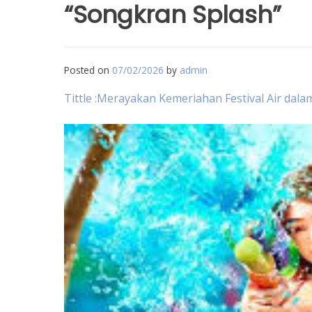
“Songkran Splash”
Posted on
07/02/2026
by
admin
Tittle :Merayakan Kemeriahan Festival Air dala