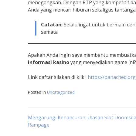
menegangkan. Dengan RTP yang kompetitif dan 
Anda yang mencari hiburan sekaligus tantang
Catatan:
Selalu ingat untuk bermain den
semata.
Apakah Anda ingin saya membantu membuatk
informasi kasino
yang menyediakan game ini?
Link daftar silakan di klik :
https://panached.org
Posted in
Uncategorized
Navigasi
Mengarungi Kehancuran: Ulasan Slot Doomsd
Rampage