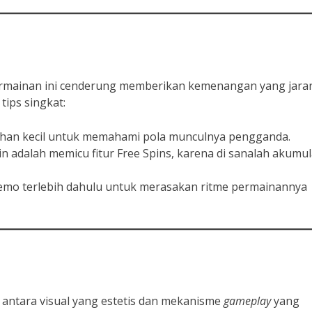
ermainan ini cenderung memberikan kemenangan yang jara
tips singkat:
han kecil untuk memahami pola munculnya pengganda.
 adalah memicu fitur Free Spins, karena di sanalah akumul
demo terlebih dahulu untuk merasakan ritme permainannya
ntara visual yang estetis dan mekanisme
gameplay
yang