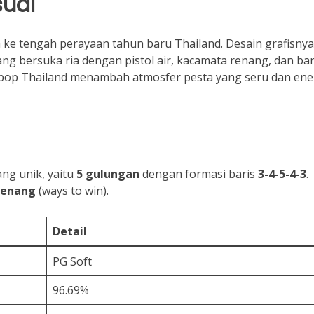
ual
ke tengah perayaan tahun baru Thailand. Desain grafisnya
g bersuka ria dengan pistol air, kacamata renang, dan ba
 pop Thailand menambah atmosfer pesta yang seru dan ener
ng unik, yaitu
5 gulungan
dengan formasi baris
3-4-5-4-3
.
menang
(ways to win).
Detail
PG Soft
96.69%