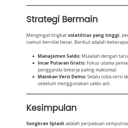
Strategi Bermain
Mengingat tingkat
volatilitas yang tinggi
, p
namun bernilai besar. Berikut adalah beberapa 
Manajemen Saldo:
Mulailah dengan taru
Incar Putaran Gratis:
Fokus utama pemain
pengganda bekerja paling maksimal.
Mainkan Versi Demo:
Selalu coba versi 
sebelum menggunakan saldo asli.
Kesimpulan
Songkran Splash
adalah perpaduan sempurna a