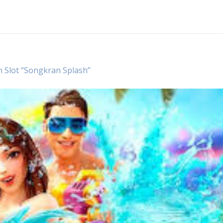
m Slot “Songkran Splash”