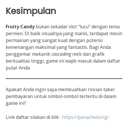
Kesimpulan
Fruity Candy
bukan sekadar slot “lucu” dengan tema
permen. Di balik visualnya yang manis, terdapat mesin
permainan yang sangat kuat dengan potensi
kemenangan maksimal yang fantastis. Bagi Anda
penggemar mekanik
cascading reels
dan grafik
berkualitas tinggi, game ini wajib masuk dalam daftar
putar Anda.
Apakah Anda ingin saya membuatkan rincian tabel
pembayaran untuk simbol-simbol tertentu di dalam
game ini?
Link daftar silakan di klik :
https://panached.org/