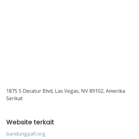
1875 S Decatur Blvd, Las Vegas, NV 89102, Amerika
Serikat
Website terkait
bandungpafi.org