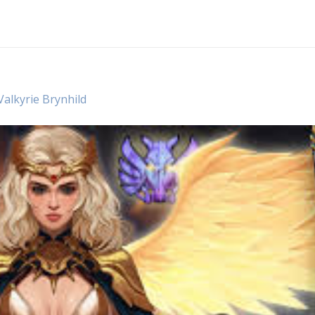
Valkyrie Brynhild