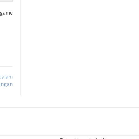
s game
dalam
angan