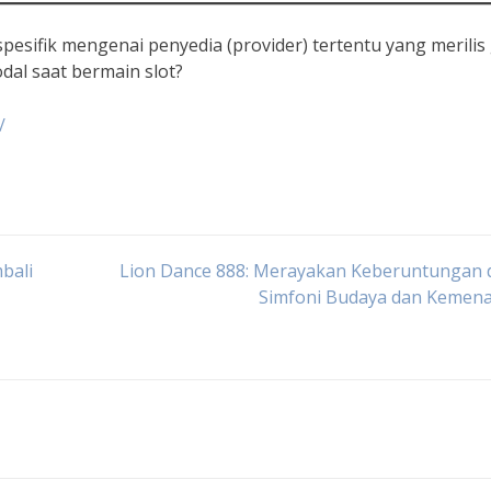
pesifik mengenai penyedia (provider) tertentu yang merili
dal saat bermain slot?
/
bali
Lion Dance 888: Merayakan Keberuntungan 
Simfoni Budaya dan Kemen