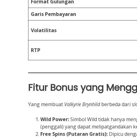
Format Gulungan
Garis Pembayaran
Volatilitas
RTP
Fitur Bonus yang Mengg
Yang membuat
Valkyrie Brynhild
berbeda dari slo
Wild Power:
Simbol Wild tidak hanya meng
(penggali) yang dapat melipatgandakan 
Free Spins (Putaran Gratis):
Dipicu denga