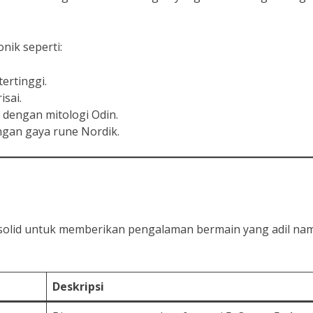
ik seperti:
ertinggi.
isai.
 dengan mitologi Odin.
engan gaya rune Nordik.
g solid untuk memberikan pengalaman bermain yang adil na
Deskripsi