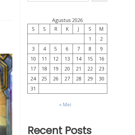
Agustus 2026
S
S
R
K
J
S
M
1
2
3
4
5
6
7
8
9
10
11
12
13
14
15
16
17
18
19
20
21
22
23
24
25
26
27
28
29
30
31
« Mei
Recent Posts