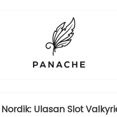
Nordik: Ulasan Slot Valkyri