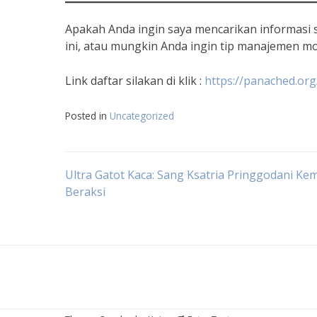
Apakah Anda ingin saya mencarikan informasi s
ini, atau mungkin Anda ingin tip manajemen mo
Link daftar silakan di klik :
https://panached.org
Posted in
Uncategorized
Navigasi
Ultra Gatot Kaca: Sang Ksatria Pringgodani Kem
Beraksi
pos