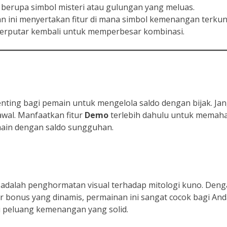
 berupa simbol misteri atau gulungan yang meluas.
 ini menyertakan fitur di mana simbol kemenangan terkunc
erputar kembali untuk memperbesar kombinasi.
penting bagi pemain untuk mengelola saldo dengan bijak. Ja
wal. Manfaatkan fitur
Demo
terlebih dahulu untuk memah
main dengan saldo sungguhan.
ni adalah penghormatan visual terhadap mitologi kuno. Den
tur bonus yang dinamis, permainan ini sangat cocok bagi An
i peluang kemenangan yang solid.