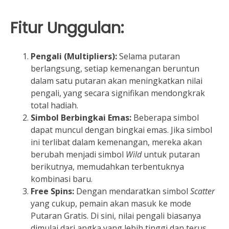
Fitur Unggulan:
Pengali (Multipliers):
Selama putaran
berlangsung, setiap kemenangan beruntun
dalam satu putaran akan meningkatkan nilai
pengali, yang secara signifikan mendongkrak
total hadiah.
Simbol Berbingkai Emas:
Beberapa simbol
dapat muncul dengan bingkai emas. Jika simbol
ini terlibat dalam kemenangan, mereka akan
berubah menjadi simbol
Wild
untuk putaran
berikutnya, memudahkan terbentuknya
kombinasi baru.
Free Spins:
Dengan mendaratkan simbol
Scatter
yang cukup, pemain akan masuk ke mode
Putaran Gratis. Di sini, nilai pengali biasanya
dimulai dari angka yang lebih tinggi dan terus