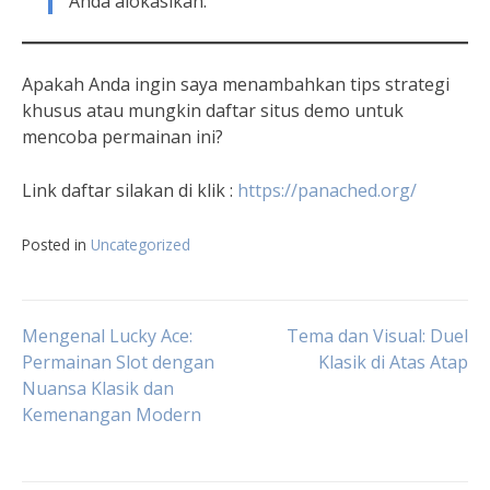
Anda alokasikan.
Apakah Anda ingin saya menambahkan tips strategi
khusus atau mungkin daftar situs demo untuk
mencoba permainan ini?
Link daftar silakan di klik :
https://panached.org/
Posted in
Uncategorized
Navigasi
Mengenal Lucky Ace:
Tema dan Visual: Duel
Permainan Slot dengan
Klasik di Atas Atap
Nuansa Klasik dan
pos
Kemenangan Modern