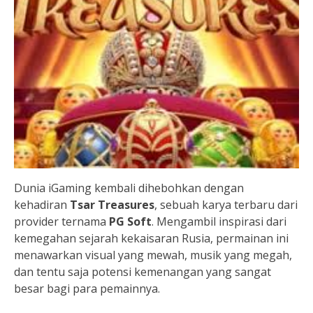
Dunia iGaming kembali dihebohkan dengan
kehadiran
Tsar Treasures
, sebuah karya terbaru dari
provider ternama
PG Soft
. Mengambil inspirasi dari
kemegahan sejarah kekaisaran Rusia, permainan ini
menawarkan visual yang mewah, musik yang megah,
dan tentu saja potensi kemenangan yang sangat
besar bagi para pemainnya.