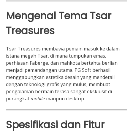
Mengenal Tema Tsar
Treasures
Tsar Treasures membawa pemain masuk ke dalam
istana megah Tsar, di mana tumpukan emas,
perhiasan Faberge, dan mahkota bertahta berlian
menjadi pemandangan utama. PG Soft berhasil
menggabungkan estetika desain yang mendetail
dengan teknologi grafis yang mulus, membuat
pengalaman bermain terasa sangat eksklusif di
perangkat
mobile
maupun desktop.
Spesifikasi dan Fitur