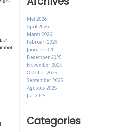
Archives
Mei 2026
April 2026
Maret 2026
okus
Februari 2026
simbol
Januari 2026
Desember 2025
November 2025
Oktober 2025
September 2025
Agustus 2025
Juli 2025
k
Categories
i