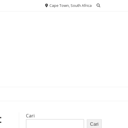
Cape Town, South Africa
t
Cari
Cari