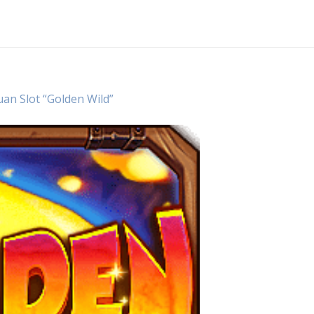
uan Slot “Golden Wild”