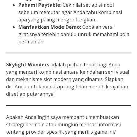
Pahami Paytable:
Cek nilai setiap simbol
sebelum memutar agar Anda tahu kombinasi
apa yang paling menguntungkan.
Manfaatkan Mode Demo:
Cobalah versi
gratisnya terlebih dahulu untuk memahami pola
permainan.
Skylight Wonders
adalah pilihan tepat bagi Anda
yang mencari kombinasi antara keindahan seni visual
dan mekanisme slot modern yang dinamis. Siapkan
diri Anda untuk menatap langit dan meraih keajaiban
di setiap putarannya!
Apakah Anda ingin saya membantu membuatkan
strategi bermain atau mungkin mencari informasi
tentang provider spesifik yang merilis game ini?