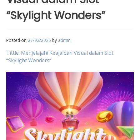
“Skylight Wonders”
Posted on
27/02/2026
by
admin
Tittle: Menjelajahi Keajaiban Visual dalam Slot
“Skylight Wonders”