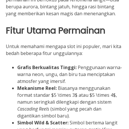
berupa aurora, bintang jatuh, hingga rasi bintang
yang memberikan kesan magis dan menenangkan.
Fitur Utama Permainan
Untuk memahami mengapa slot ini populer, mari kita
bedah beberapa fitur unggulannya:
Grafis Berkualitas Tinggi:
Penggunaan warna-
warna neon, ungu, dan biru tua menciptakan
atmosfer yang imersif.
Mekanisme Reel:
Biasanya menggunakan
format standar $5 \times 3$ atau $5 \times 4$,
namun seringkali dilengkapi dengan sistem
Cascading Reels
(simbol yang pecah dan
digantikan simbol baru).
Simbol Wild & Scatter:
Simbol bertema langit