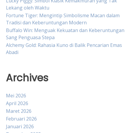
Lucky Piggy: Simbol Klasik Kemakmuran yang Tak
Lekang oleh Waktu
Fortune Tiger: Mengintip Simbolisme Macan dalam
Tradisi dan Keberuntungan Modern
Buffalo Win: Menguak Kekuatan dan Keberuntungan
Sang Penguasa Stepa
Alchemy Gold: Rahasia Kuno di Balik Pencarian Emas
Abadi
Archives
Mei 2026
April 2026
Maret 2026
Februari 2026
Januari 2026