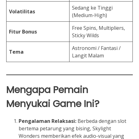
Sedang ke Tinggi
Volatilitas
(Medium-High)
Free Spins, Multipliers,
Fitur Bonus
Sticky Wilds
Astronomi / Fantasi /
Tema
Langit Malam
Mengapa Pemain
Menyukai Game Ini?
Pengalaman Relaksasi:
Berbeda dengan slot
bertema petarung yang bising, Skylight
Wonders memberikan efek audio-visual yang