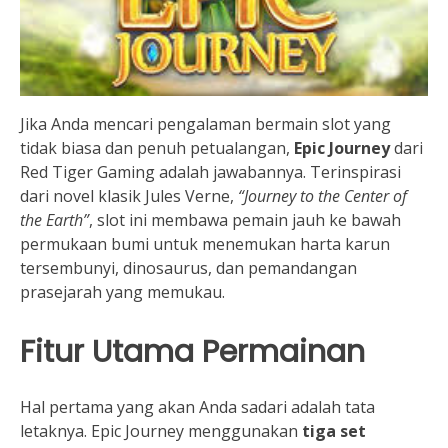
Jika Anda mencari pengalaman bermain slot yang
tidak biasa dan penuh petualangan,
Epic Journey
dari
Red Tiger Gaming adalah jawabannya. Terinspirasi
dari novel klasik Jules Verne,
“Journey to the Center of
the Earth”
, slot ini membawa pemain jauh ke bawah
permukaan bumi untuk menemukan harta karun
tersembunyi, dinosaurus, dan pemandangan
prasejarah yang memukau.
Fitur Utama Permainan
Hal pertama yang akan Anda sadari adalah tata
letaknya. Epic Journey menggunakan
tiga set