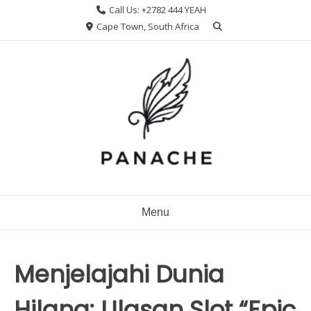
Skip
Call Us: +2782 444 YEAH
to
Cape Town, South Africa
content
Menu
Menjelajahi Dunia
Hilang: Ulasan Slot “Epic