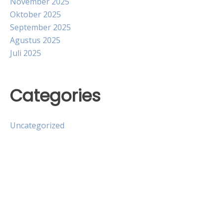
November 2025
Oktober 2025
September 2025
Agustus 2025
Juli 2025
Categories
Uncategorized