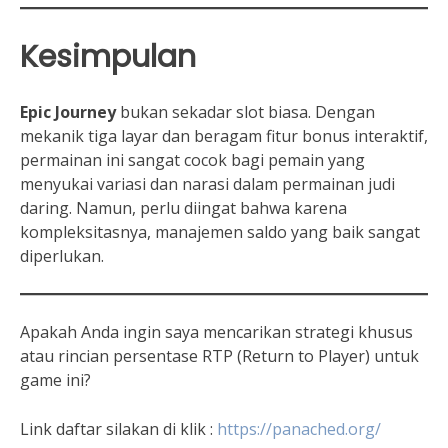
Kesimpulan
Epic Journey
bukan sekadar slot biasa. Dengan
mekanik tiga layar dan beragam fitur bonus interaktif,
permainan ini sangat cocok bagi pemain yang
menyukai variasi dan narasi dalam permainan judi
daring. Namun, perlu diingat bahwa karena
kompleksitasnya, manajemen saldo yang baik sangat
diperlukan.
Apakah Anda ingin saya mencarikan strategi khusus
atau rincian persentase RTP (Return to Player) untuk
game ini?
Link daftar silakan di klik :
https://panached.org/