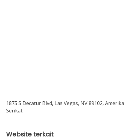
1875 S Decatur Blvd, Las Vegas, NV 89102, Amerika
Serikat
Website terkait